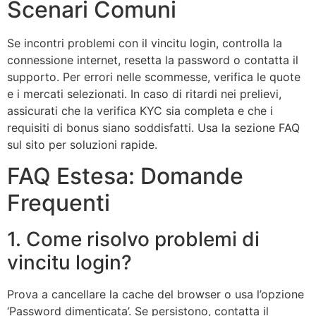
Scenari Comuni
Se incontri problemi con il vincitu login, controlla la
connessione internet, resetta la password o contatta il
supporto. Per errori nelle scommesse, verifica le quote
e i mercati selezionati. In caso di ritardi nei prelievi,
assicurati che la verifica KYC sia completa e che i
requisiti di bonus siano soddisfatti. Usa la sezione FAQ
sul sito per soluzioni rapide.
FAQ Estesa: Domande
Frequenti
1. Come risolvo problemi di
vincitu login?
Prova a cancellare la cache del browser o usa l’opzione
‘Password dimenticata’. Se persistono, contatta il