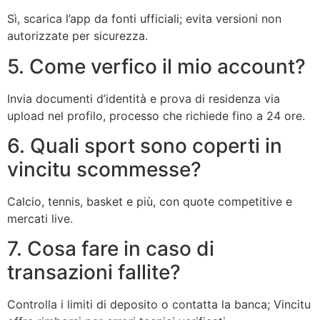
Sì, scarica l’app da fonti ufficiali; evita versioni non
autorizzate per sicurezza.
5. Come verfico il mio account?
Invia documenti d’identità e prova di residenza via
upload nel profilo, processo che richiede fino a 24 ore.
6. Quali sport sono coperti in
vincitu scommesse?
Calcio, tennis, basket e più, con quote competitive e
mercati live.
7. Cosa fare in caso di
transazioni fallite?
Controlla i limiti di deposito o contatta la banca; Vincitu