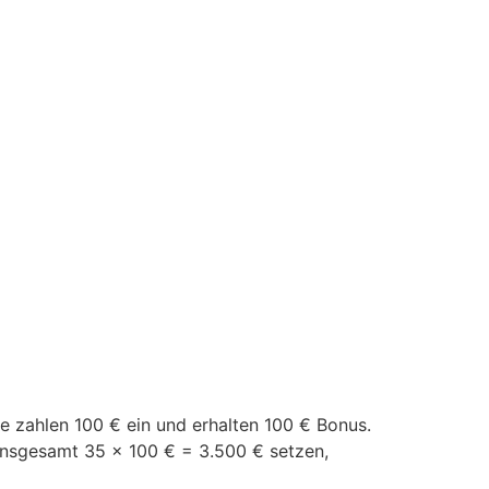
e zahlen 100 € ein und erhalten 100 € Bonus.
insgesamt 35 × 100 € = 3.500 € setzen,