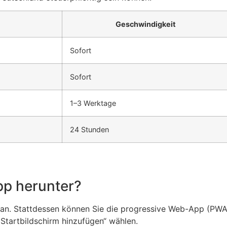
Geschwindigkeit
Sofort
Sofort
1–3 Werktage
24 Stunden
pp herunter?
 an. Stattdessen können Sie die progressive Web-App (PWA)
Startbildschirm hinzufügen“ wählen.