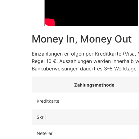
Money In, Money Out
Einzahlungen erfolgen per Kreditkarte (Visa, 
Regel 10 €. Auszahlungen werden innerhalb vo
Banküberweisungen dauert es 3–5 Werktage.
Zahlungsmethode
Kreditkarte
Skrill
Neteller