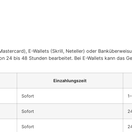
Mastercard), E-Wallets (Skrill, Neteller) oder Banküberweis
n 24 bis 48 Stunden bearbeitet. Bei E-Wallets kann das Ge
Einzahlungszeit
Sofort
1
Sofort
2
Sofort
2