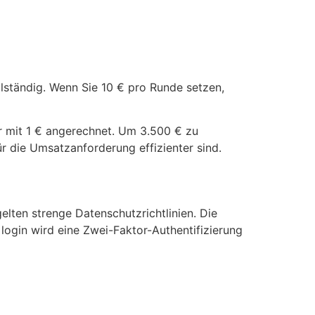
lständig. Wenn Sie 10 € pro Runde setzen,
ur mit 1 € angerechnet. Um 3.500 € zu
r die Umsatzanforderung effizienter sind.
ten strenge Datenschutzrichtlinien. Die
login wird eine Zwei-Faktor-Authentifizierung