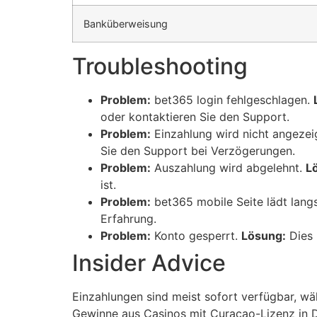
Banküberweisung
Troubleshooting
Problem:
bet365 login fehlgeschlagen.
oder kontaktieren Sie den Support.
Problem:
Einzahlung wird nicht angezei
Sie den Support bei Verzögerungen.
Problem:
Auszahlung wird abgelehnt.
L
ist.
Problem:
bet365 mobile Seite lädt lan
Erfahrung.
Problem:
Konto gesperrt.
Lösung:
Dies 
Insider Advice
Einzahlungen sind meist sofort verfügbar, wä
Gewinne aus Casinos mit Curacao-Lizenz in D