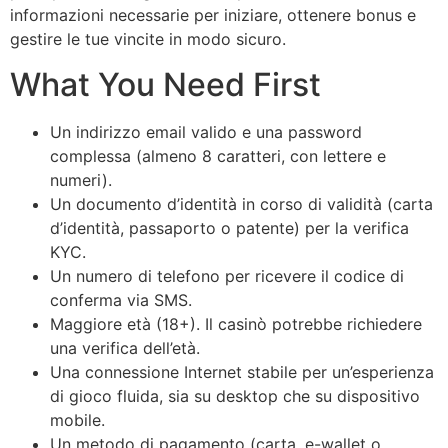
informazioni necessarie per iniziare, ottenere bonus e
gestire le tue vincite in modo sicuro.
What You Need First
Un indirizzo email valido e una password
complessa (almeno 8 caratteri, con lettere e
numeri).
Un documento d’identità in corso di validità (carta
d’identità, passaporto o patente) per la verifica
KYC.
Un numero di telefono per ricevere il codice di
conferma via SMS.
Maggiore età (18+). Il casinò potrebbe richiedere
una verifica dell’età.
Una connessione Internet stabile per un’esperienza
di gioco fluida, sia su desktop che su dispositivo
mobile.
Un metodo di pagamento (carta, e-wallet o