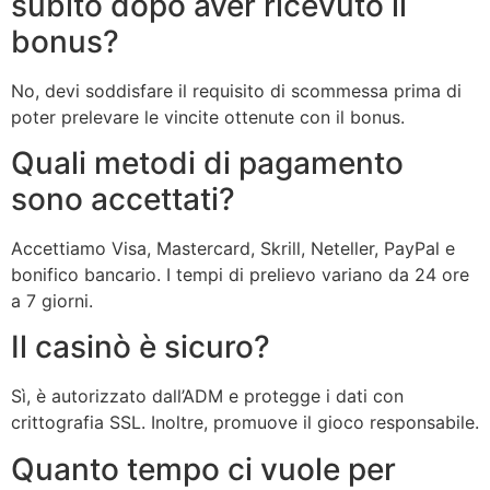
subito dopo aver ricevuto il
bonus?
No, devi soddisfare il requisito di scommessa prima di
poter prelevare le vincite ottenute con il bonus.
Quali metodi di pagamento
sono accettati?
Accettiamo Visa, Mastercard, Skrill, Neteller, PayPal e
bonifico bancario. I tempi di prelievo variano da 24 ore
a 7 giorni.
Il casinò è sicuro?
Sì, è autorizzato dall’ADM e protegge i dati con
crittografia SSL. Inoltre, promuove il gioco responsabile.
Quanto tempo ci vuole per