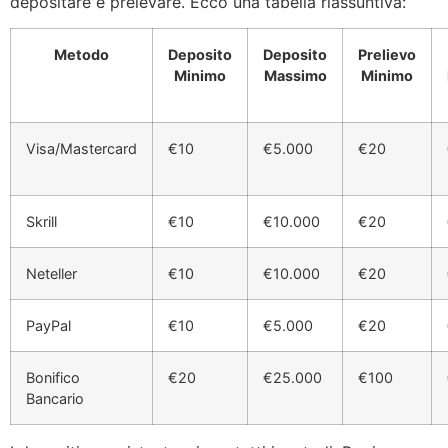
depositare e prelevare. Ecco una tabella riassuntiva:
Metodo
Deposito
Deposito
Prelievo
Minimo
Massimo
Minimo
Visa/Mastercard
€10
€5.000
€20
Skrill
€10
€10.000
€20
Neteller
€10
€10.000
€20
PayPal
€10
€5.000
€20
Bonifico
€20
€25.000
€100
Bancario