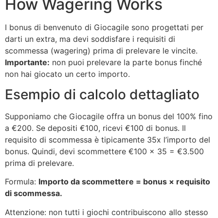
How Wagering Works
I bonus di benvenuto di Giocagile sono progettati per
darti un extra, ma devi soddisfare i requisiti di
scommessa (wagering) prima di prelevare le vincite.
Importante:
non puoi prelevare la parte bonus finché
non hai giocato un certo importo.
Esempio di calcolo dettagliato
Supponiamo che Giocagile offra un bonus del 100% fino
a €200. Se depositi €100, ricevi €100 di bonus. Il
requisito di scommessa è tipicamente 35x l’importo del
bonus. Quindi, devi scommettere €100 × 35 = €3.500
prima di prelevare.
Formula:
Importo da scommettere = bonus × requisito
di scommessa.
Attenzione: non tutti i giochi contribuiscono allo stesso