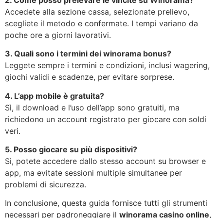
Accedete alla sezione cassa, selezionate prelievo,
scegliete il metodo e confermate. I tempi variano da
poche ore a giorni lavorativi.
3. Quali sono i termini dei winorama bonus?
Leggete sempre i termini e condizioni, inclusi wagering,
giochi validi e scadenze, per evitare sorprese.
4. L’app mobile è gratuita?
Sì, il download e l’uso dell’app sono gratuiti, ma
richiedono un account registrato per giocare con soldi
veri.
5. Posso giocare su più dispositivi?
Sì, potete accedere dallo stesso account su browser e
app, ma evitate sessioni multiple simultanee per
problemi di sicurezza.
In conclusione, questa guida fornisce tutti gli strumenti
necessari per padroneggiare il
winorama casino online
,