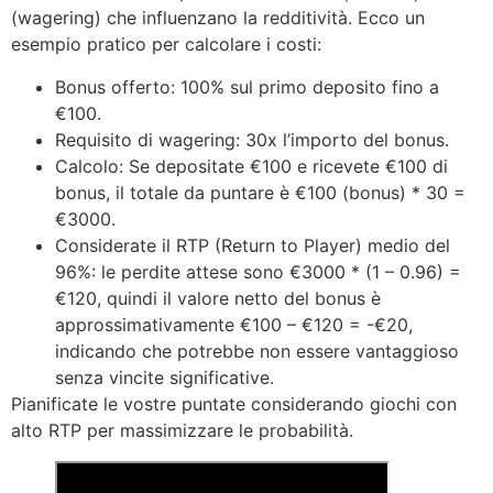
(wagering) che influenzano la redditività. Ecco un
esempio pratico per calcolare i costi:
Bonus offerto: 100% sul primo deposito fino a
€100.
Requisito di wagering: 30x l’importo del bonus.
Calcolo: Se depositate €100 e ricevete €100 di
bonus, il totale da puntare è €100 (bonus) * 30 =
€3000.
Considerate il RTP (Return to Player) medio del
96%: le perdite attese sono €3000 * (1 – 0.96) =
€120, quindi il valore netto del bonus è
approssimativamente €100 – €120 = -€20,
indicando che potrebbe non essere vantaggioso
senza vincite significative.
Pianificate le vostre puntate considerando giochi con
alto RTP per massimizzare le probabilità.