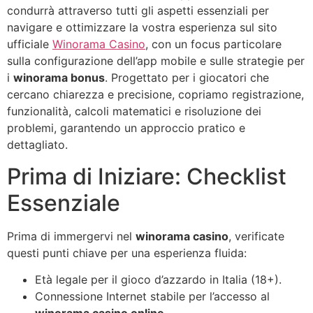
condurrà attraverso tutti gli aspetti essenziali per
navigare e ottimizzare la vostra esperienza sul sito
ufficiale
Winorama Casino
, con un focus particolare
sulla configurazione dell’app mobile e sulle strategie per
i
winorama bonus
. Progettato per i giocatori che
cercano chiarezza e precisione, copriamo registrazione,
funzionalità, calcoli matematici e risoluzione dei
problemi, garantendo un approccio pratico e
dettagliato.
Prima di Iniziare: Checklist
Essenziale
Prima di immergervi nel
winorama casino
, verificate
questi punti chiave per una esperienza fluida:
Età legale per il gioco d’azzardo in Italia (18+).
Connessione Internet stabile per l’accesso al