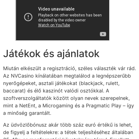
Játékok és ajánlatok
Miután elkészült a regisztráció, széles választék vár rád.
Az NVCasino kínálatában megtalálod a legnépszerűbb
nyerőgépeket, asztali játékokat (blackjack, rulett,
baccarat) és élő kaszinót valódi osztókkal. A
szoftverszolgáltatók között olyan nevek szerepelnek,
mint a NetEnt, a Microgaming és a Pragmatic Play – így
a minőség garantált.
Az üdvözlőbónusz akár több száz euró értékű is lehet,
de figyelj a feltételekre: a tétek teljesítéséhez általában