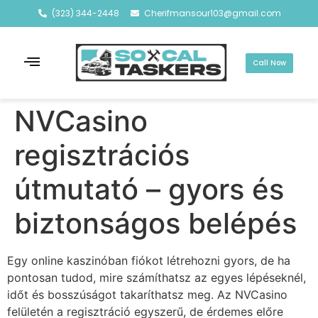
(323) 344-2448
Cherifmansour103@gmail.com
Call Now
NVCasino
regisztrációs
útmutató – gyors és
biztonságos belépés
Egy online kaszinóban fiókot létrehozni gyors, de ha
pontosan tudod, mire számíthatsz az egyes lépéseknél,
időt és bosszúságot takaríthatsz meg. Az NVCasino
felületén a regisztráció egyszerű, de érdemes előre