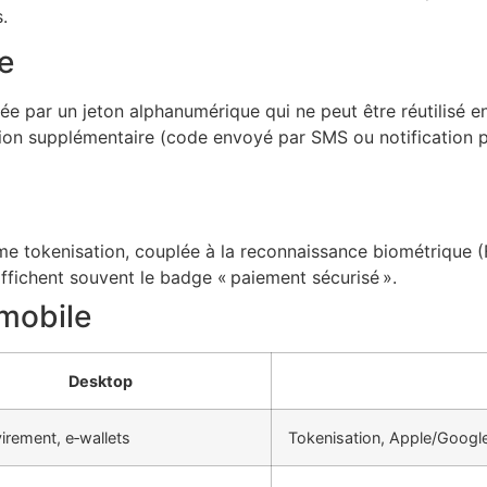
.
e
acée par un jeton alphanumérique qui ne peut être réutilisé 
ation supplémentaire (code envoyé par SMS ou notification p
me tokenisation, couplée à la reconnaissance biométrique (
affichent souvent le badge « paiement sécurisé ».
mobile
Desktop
virement, e‑wallets
Tokenisation, Apple/Googl