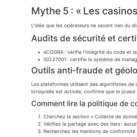
Mythe 5 : « Les casinos
L’idée que les opérateurs ne savent rien du dis
Audits de sécurité et certi
eCOGRA : vérifie l’intégrité du code et 
ISO 27001 : certifie le système de manag
Outils anti‑fraude et géol
Les plateformes utilisent des algorithmes de
lorsqu’elle est activée, confirme que le joueur
Comment lire la politique de c
Cherchez la section « Collecte de données
Vérifiez le partage avec des tiers : au
Recherchez les mentions de conformité 