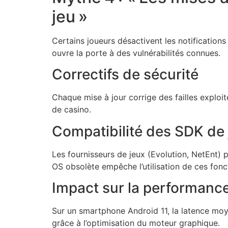
jeu »
Certains joueurs désactivent les notification
ouvre la porte à des vulnérabilités connues.
Correctifs de sécurité
Chaque mise à jour corrige des failles exploit
de casino.
Compatibilité des SDK de 
Les fournisseurs de jeux (Evolution, NetEnt) p
OS obsolète empêche l’utilisation de ces fon
Impact sur la performanc
Sur un smartphone Android 11, la latence moye
grâce à l’optimisation du moteur graphique.