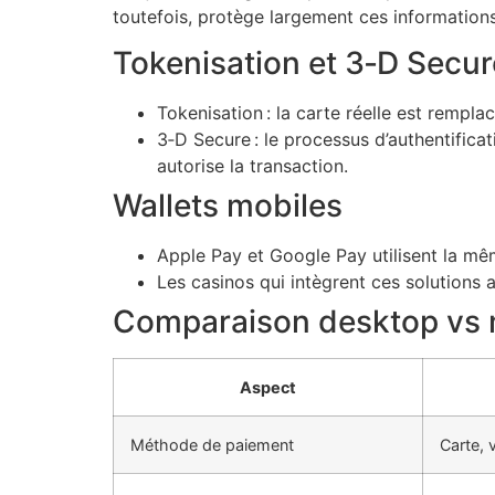
toutefois, protège largement ces informations
Tokenisation et 3‑D Secur
Tokenisation : la carte réelle est rempl
3‑D Secure : le processus d’authentific
autorise la transaction.
Wallets mobiles
Apple Pay et Google Pay utilisent la mê
Les casinos qui intègrent ces solutions 
Comparaison desktop vs 
Aspect
Méthode de paiement
Carte, 