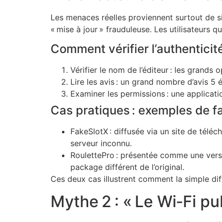
Les menaces réelles proviennent surtout de sit
« mise à jour » frauduleuse. Les utilisateurs q
Comment vérifier l’authenticit
Vérifier le nom de l’éditeur : les grands
Lire les avis : un grand nombre d’avis 5
Examiner les permissions : une applicati
Cas pratiques : exemples de f
FakeSlotX : diffusée via un site de tél
serveur inconnu.
RoulettePro : présentée comme une version
package différent de l’original.
Ces deux cas illustrent comment la simple dif
Mythe 2 : « Le Wi‑Fi pu