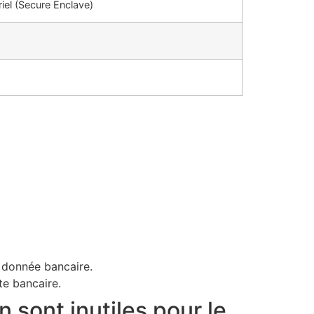
iel (Secure Enclave)
e donnée bancaire.
e bancaire.
 sont inutiles pour le