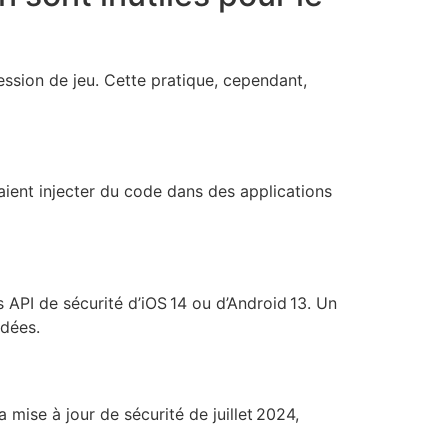
ession de jeu. Cette pratique, cependant,
raient injecter du code dans des applications
 API de sécurité d’iOS 14 ou d’Android 13. Un
adées.
mise à jour de sécurité de juillet 2024,