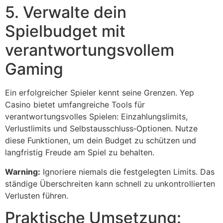
5. Verwalte dein
Spielbudget mit
verantwortungsvollem
Gaming
Ein erfolgreicher Spieler kennt seine Grenzen. Yep
Casino bietet umfangreiche Tools für
verantwortungsvolles Spielen: Einzahlungslimits,
Verlustlimits und Selbstausschluss‑Optionen. Nutze
diese Funktionen, um dein Budget zu schützen und
langfristig Freude am Spiel zu behalten.
Warning:
Ignoriere niemals die festgelegten Limits. Das
ständige Überschreiten kann schnell zu unkontrollierten
Verlusten führen.
Praktische Umsetzung: