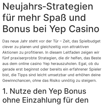
Neujahrs‑Strategien
für mehr Spaß und
Bonus bei Yep Casino
Das neue Jahr steht vor der Tür – Zeit, das Spielbudget
clever zu planen und gleichzeitig von attraktiven
Aktionen zu profitieren. In diesem Leitfaden zeigen wir
fünf praxiserprobte Strategien, die dir helfen, das Beste
aus dem online casino Yep herauszuholen. Egal, ob du
gerade erst beginnst oder bereits ein erfahrener Spieler
bist, die Tipps sind leicht umsetzbar und erhöhen deine
Gewinnchancen, ohne das Risiko unnötig zu steigern.
1. Nutze den Yep Bonus
ohne Einzahlung für den