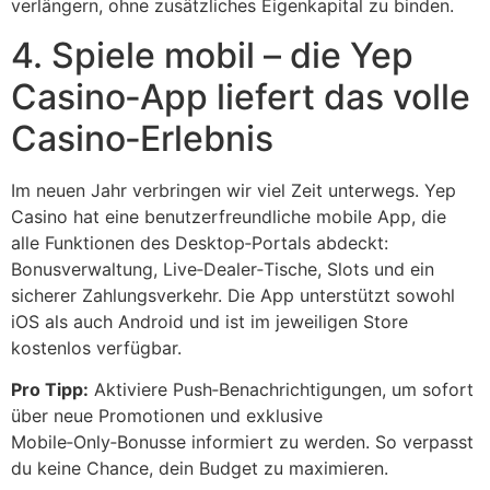
verlängern, ohne zusätzliches Eigenkapital zu binden.
4. Spiele mobil – die Yep
Casino‑App liefert das volle
Casino‑Erlebnis
Im neuen Jahr verbringen wir viel Zeit unterwegs. Yep
Casino hat eine benutzerfreundliche mobile App, die
alle Funktionen des Desktop‑Portals abdeckt:
Bonusverwaltung, Live‑Dealer‑Tische, Slots und ein
sicherer Zahlungsverkehr. Die App unterstützt sowohl
iOS als auch Android und ist im jeweiligen Store
kostenlos verfügbar.
Pro Tipp:
Aktiviere Push‑Benachrichtigungen, um sofort
über neue Promotionen und exklusive
Mobile‑Only‑Bonusse informiert zu werden. So verpasst
du keine Chance, dein Budget zu maximieren.