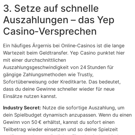
3. Setze auf schnelle
Auszahlungen – das Yep
Casino‑Versprechen
Ein häufiges Ärgernis bei Online‑Casinos ist die lange
Wartezeit beim Geldtransfer. Yep Casino punktet hier
mit einer durchschnittlichen
Auszahlungsgeschwindigkeit von 24 Stunden für
gängige Zahlungsmethoden wie Trustly,
Sofortüberweisung oder Kreditkarte. Das bedeutet,
dass du deine Gewinne schneller wieder für neue
Einsätze nutzen kannst.
Industry Secret:
Nutze die sofortige Auszahlung, um
dein Spielbudget dynamisch anzupassen. Wenn du einen
Gewinn von 50 € erhältst, kannst du sofort einen
Teilbetrag wieder einsetzen und so deine Spielzeit