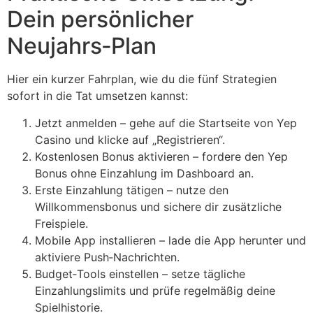
Dein persönlicher
Neujahrs‑Plan
Hier ein kurzer Fahrplan, wie du die fünf Strategien
sofort in die Tat umsetzen kannst:
Jetzt anmelden – gehe auf die Startseite von Yep
Casino und klicke auf „Registrieren“.
Kostenlosen Bonus aktivieren – fordere den Yep
Bonus ohne Einzahlung im Dashboard an.
Erste Einzahlung tätigen – nutze den
Willkommensbonus und sichere dir zusätzliche
Freispiele.
Mobile App installieren – lade die App herunter und
aktiviere Push‑Nachrichten.
Budget‑Tools einstellen – setze tägliche
Einzahlungslimits und prüfe regelmäßig deine
Spielhistorie.