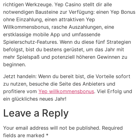
richtigen Werkzeuge. Yep Casino stellt dir alle
notwendigen Bausteine zur Verfügung: einen Yep Bonus
ohne Einzahlung, einen attraktiven Yep
Willkommensbonus, rasche Auszahlungen, eine
erstklassige mobile App und umfassende
Spielerschutz‑Features. Wenn du diese fünf Strategien
befolgst, bist du bestens gerüstet, um das Jahr mit
mehr Spielspaß und potenziell höheren Gewinnen zu
beginnen.
Jetzt handeln: Wenn du bereit bist, die Vorteile sofort
zu nutzen, besuche die Seite des Anbieters und
profitiere vom
Yep willkommensbonus
. Viel Erfolg und
ein glückliches neues Jahr!
Leave a Reply
Your email address will not be published.
Required
fields are marked
*