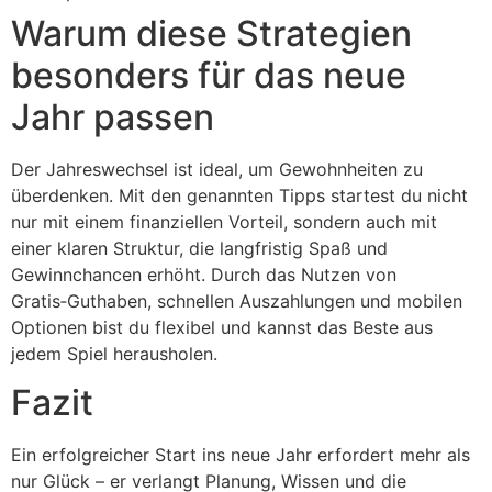
Warum diese Strategien
besonders für das neue
Jahr passen
Der Jahreswechsel ist ideal, um Gewohnheiten zu
überdenken. Mit den genannten Tipps startest du nicht
nur mit einem finanziellen Vorteil, sondern auch mit
einer klaren Struktur, die langfristig Spaß und
Gewinnchancen erhöht. Durch das Nutzen von
Gratis‑Guthaben, schnellen Auszahlungen und mobilen
Optionen bist du flexibel und kannst das Beste aus
jedem Spiel herausholen.
Fazit
Ein erfolgreicher Start ins neue Jahr erfordert mehr als
nur Glück – er verlangt Planung, Wissen und die