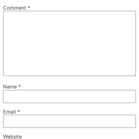
Comment
*
Name
*
Email
*
Website