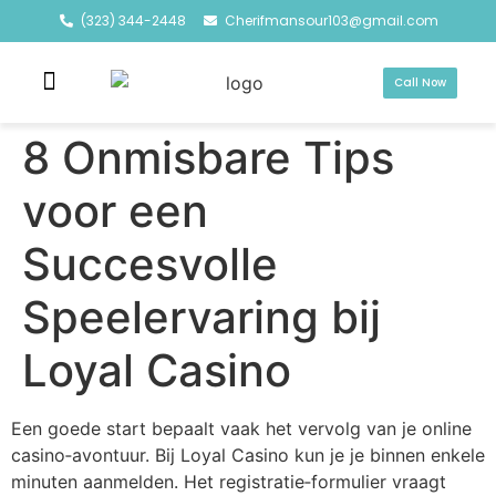
(323) 344-2448
Cherifmansour103@gmail.com
Call Now
8 Onmisbare Tips
voor een
Succesvolle
Speelervaring bij
Loyal Casino
Een goede start bepaalt vaak het vervolg van je online
casino‑avontuur. Bij Loyal Casino kun je je binnen enkele
minuten aanmelden. Het registratie‑formulier vraagt