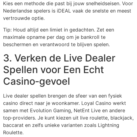
Kies een methode die past bij jouw snelheidseisen. Voor
Nederlandse spelers is iDEAL vaak de snelste en meest
vertrouwde optie.
Tip: Houd altijd een limiet in gedachten. Zet een
maximale opname per dag om je bankroll te
beschermen en verantwoord te blijven spelen.
3. Verken de Live Dealer
Spellen voor Een Echt
Casino‑gevoel
Live dealer spellen brengen de sfeer van een fysiek
casino direct naar je woonkamer. Loyal Casino werkt
samen met Evolution Gaming, NetEnt Live en andere
top‑providers. Je kunt kiezen uit live roulette, blackjack,
baccarat en zelfs unieke varianten zoals Lightning
Roulette.