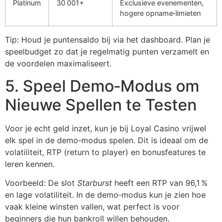
Platinum
30 001+
Exclusieve evenementen,
hogere opname‑limieten
Tip: Houd je puntensaldo bij via het dashboard. Plan je
speelbudget zo dat je regelmatig punten verzamelt en
de voordelen maximaliseert.
5. Speel Demo‑Modus om
Nieuwe Spellen te Testen
Voor je echt geld inzet, kun je bij Loyal Casino vrijwel
elk spel in de demo‑modus spelen. Dit is ideaal om de
volatiliteit, RTP (return to player) en bonusfeatures te
leren kennen.
Voorbeeld: De slot
Starburst
heeft een RTP van 96,1 %
en lage volatiliteit. In de demo‑modus kun je zien hoe
vaak kleine winsten vallen, wat perfect is voor
beginners die hun bankroll willen behouden.