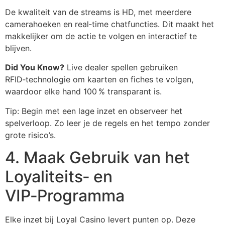
De kwaliteit van de streams is HD, met meerdere
camerahoeken en real‑time chatfuncties. Dit maakt het
makkelijker om de actie te volgen en interactief te
blijven.
Did You Know?
Live dealer spellen gebruiken
RFID‑technologie om kaarten en fiches te volgen,
waardoor elke hand 100 % transparant is.
Tip: Begin met een lage inzet en observeer het
spelverloop. Zo leer je de regels en het tempo zonder
grote risico’s.
4. Maak Gebruik van het
Loyaliteits‑ en
VIP‑Programma
Elke inzet bij Loyal Casino levert punten op. Deze