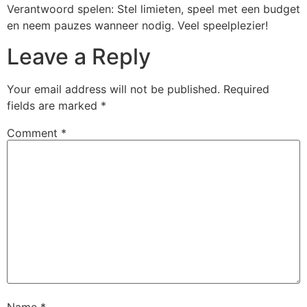
Verantwoord spelen: Stel limieten, speel met een budget
en neem pauzes wanneer nodig. Veel speelplezier!
Leave a Reply
Your email address will not be published.
Required
fields are marked
*
Comment
*
Name
*