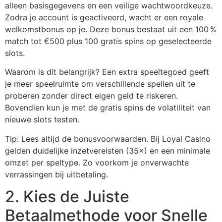
alleen basisgegevens en een veilige wachtwoordkeuze.
Zodra je account is geactiveerd, wacht er een royale
welkomstbonus op je. Deze bonus bestaat uit een 100 %
match tot €500 plus 100 gratis spins op geselecteerde
slots.
Waarom is dit belangrijk? Een extra speeltegoed geeft
je meer speelruimte om verschillende spellen uit te
proberen zonder direct eigen geld te riskeren.
Bovendien kun je met de gratis spins de volatiliteit van
nieuwe slots testen.
Tip: Lees altijd de bonusvoorwaarden. Bij Loyal Casino
gelden duidelijke inzetvereisten (35×) en een minimale
omzet per speltype. Zo voorkom je onverwachte
verrassingen bij uitbetaling.
2. Kies de Juiste
Betaalmethode voor Snelle