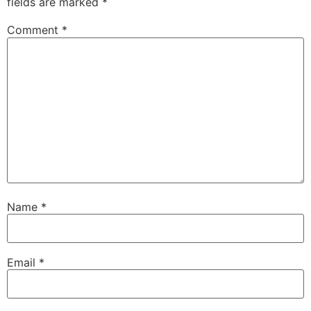
fields are marked
*
Comment
*
Name
*
Email
*