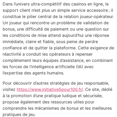
Dans l’univers ultra‑compétitif des casinos en ligne, le
support client n’est plus un simple service accessoire ; il
constitue le pilier central de la relation joueur‑opérateur.
Un joueur qui rencontre un problème de validation de
bonus, une difficulté de paiement ou une question sur
les conditions de mise attend aujourd’hui une réponse
immédiate, claire et fiable, sous peine de perdre
confiance et de quitter la plateforme. Cette exigence de
réactivité a conduit les opérateurs à repenser
complètement leurs équipes d’assistance, en combinant
les forces de l’intelligence artificielle (IA) avec
l’expertise des agents humains.
Pour découvrir d’autres stratégies de jeu responsable,
visitez
https://www.initiative5pour100.fr/
. Ce site, dédié
à la promotion d’une pratique ludique et sécurisée,
propose également des ressources utiles pour
comprendre les mécanismes de bonus et les meilleures
pratiques de jeu.