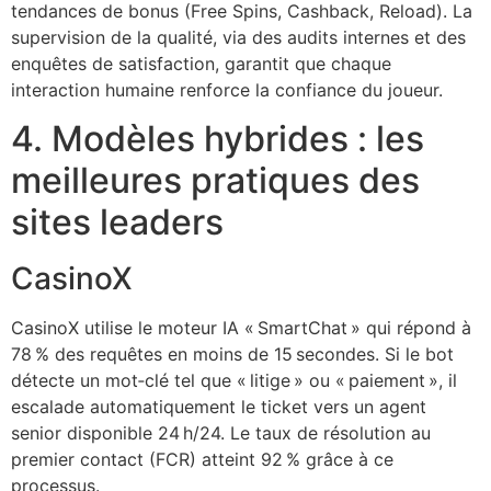
tendances de bonus (Free Spins, Cashback, Reload). La
supervision de la qualité, via des audits internes et des
enquêtes de satisfaction, garantit que chaque
interaction humaine renforce la confiance du joueur.
4. Modèles hybrides : les
meilleures pratiques des
sites leaders
CasinoX
CasinoX utilise le moteur IA « SmartChat » qui répond à
78 % des requêtes en moins de 15 secondes. Si le bot
détecte un mot‑clé tel que « litige » ou « paiement », il
escalade automatiquement le ticket vers un agent
senior disponible 24 h/24. Le taux de résolution au
premier contact (FCR) atteint 92 % grâce à ce
processus.