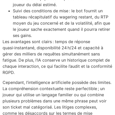
joueur du délai estimé.
Suivi des conditions de mise : le bot fournit un
tableau récapitulatif du wagering restant, du RTP
moyen du jeu concerné et de la volatilité, afin que
le joueur sache exactement quand il pourra retirer
ses gains.
Les avantages sont clairs : temps de réponse
quasi‑instantané, disponibilité 24 h/24 et capacité à
gérer des milliers de requêtes simultanément sans
fatigue. De plus, l’IA conserve un historique complet de
chaque interaction, ce qui facilite l’audit et la conformité
RGPD.
Cependant, l’intelligence artificielle possède des limites.
La compréhension contextuelle reste perfectible ; un
joueur qui utilise un langage familier ou qui combine
plusieurs problèmes dans une même phrase peut voir
son ticket mal catégorisé. Les litiges complexes,
comme les désaccords sur les termes de mise