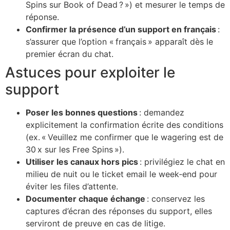
Spins sur Book of Dead ? ») et mesurer le temps de
réponse.
Confirmer la présence d’un support en français
:
s’assurer que l’option « français » apparaît dès le
premier écran du chat.
Astuces pour exploiter le
support
Poser les bonnes questions
: demandez
explicitement la confirmation écrite des conditions
(ex. « Veuillez me confirmer que le wagering est de
30 x sur les Free Spins »).
Utiliser les canaux hors pics
: privilégiez le chat en
milieu de nuit ou le ticket email le week‑end pour
éviter les files d’attente.
Documenter chaque échange
: conservez les
captures d’écran des réponses du support, elles
serviront de preuve en cas de litige.