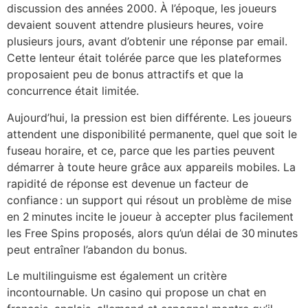
discussion des années 2000. À l’époque, les joueurs
devaient souvent attendre plusieurs heures, voire
plusieurs jours, avant d’obtenir une réponse par email.
Cette lenteur était tolérée parce que les plateformes
proposaient peu de bonus attractifs et que la
concurrence était limitée.
Aujourd’hui, la pression est bien différente. Les joueurs
attendent une disponibilité permanente, quel que soit le
fuseau horaire, et ce, parce que les parties peuvent
démarrer à toute heure grâce aux appareils mobiles. La
rapidité de réponse est devenue un facteur de
confiance : un support qui résout un problème de mise
en 2 minutes incite le joueur à accepter plus facilement
les Free Spins proposés, alors qu’un délai de 30 minutes
peut entraîner l’abandon du bonus.
Le multilinguisme est également un critère
incontournable. Un casino qui propose un chat en