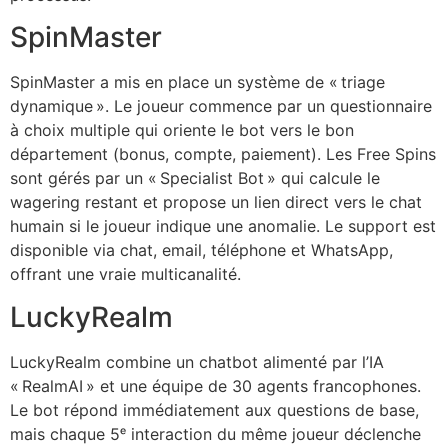
SpinMaster
SpinMaster a mis en place un système de « triage
dynamique ». Le joueur commence par un questionnaire
à choix multiple qui oriente le bot vers le bon
département (bonus, compte, paiement). Les Free Spins
sont gérés par un « Specialist Bot » qui calcule le
wagering restant et propose un lien direct vers le chat
humain si le joueur indique une anomalie. Le support est
disponible via chat, email, téléphone et WhatsApp,
offrant une vraie multicanalité.
LuckyRealm
LuckyRealm combine un chatbot alimenté par l’IA
« RealmAI » et une équipe de 30 agents francophones.
Le bot répond immédiatement aux questions de base,
mais chaque 5ᵉ interaction du même joueur déclenche