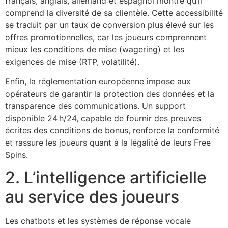
français, anglais, allemand et espagnol montre qu’il
comprend la diversité de sa clientèle. Cette accessibilité
se traduit par un taux de conversion plus élevé sur les
offres promotionnelles, car les joueurs comprennent
mieux les conditions de mise (wagering) et les
exigences de mise (RTP, volatilité).
Enfin, la réglementation européenne impose aux
opérateurs de garantir la protection des données et la
transparence des communications. Un support
disponible 24 h/24, capable de fournir des preuves
écrites des conditions de bonus, renforce la conformité
et rassure les joueurs quant à la légalité de leurs Free
Spins.
2. L’intelligence artificielle
au service des joueurs
Les chatbots et les systèmes de réponse vocale