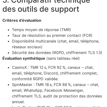
des outils de support
Critères d’évaluation
Temps moyen de réponse (TMR)
Taux de résolution au premier contact (FCR)
Disponibilité multicanale (chat, email, téléphone,
réseaux sociaux)
Sécurité des données (RGPD, chiffrement TLS 1.3)
Évaluation synthétique
(sans tableau réel)
CasinoX : TMR 12 s, FCR 92 %, canaux – chat,
email, téléphone, Discord, chiffrement complet,
conformité RGPD validée.
SpinMaster : TMR 18 s, FCR 88 %, canaux – chat,
email, WhatsApp, Facebook Messenger,
chiffrement TLS, audit de protection des données
annuel.