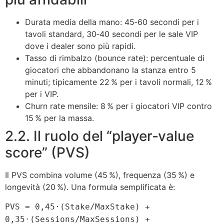
Durata media della mano: 45‑60 secondi per i
tavoli standard, 30‑40 secondi per le sale VIP
dove i dealer sono più rapidi.
Tasso di rimbalzo (bounce rate): percentuale di
giocatori che abbandonano la stanza entro 5
minuti; tipicamente 22 % per i tavoli normali, 12 %
per i VIP.
Churn rate mensile: 8 % per i giocatori VIP contro
15 % per la massa.
2.2. Il ruolo del “player‑value
score” (PVS)
Il PVS combina volume (45 %), frequenza (35 %) e
longevità (20 %). Una formula semplificata è:
PVS = 0,45·(Stake/MaxStake) +
0,35·(Sessions/MaxSessions) +