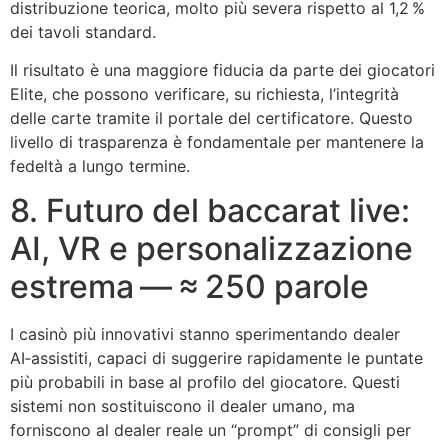
distribuzione teorica, molto più severa rispetto al 1,2 %
dei tavoli standard.
Il risultato è una maggiore fiducia da parte dei giocatori
Elite, che possono verificare, su richiesta, l’integrità
delle carte tramite il portale del certificatore. Questo
livello di trasparenza è fondamentale per mantenere la
fedeltà a lungo termine.
8. Futuro del baccarat live:
AI, VR e personalizzazione
estrema — ≈ 250 parole
I casinò più innovativi stanno sperimentando dealer
AI‑assistiti, capaci di suggerire rapidamente le puntate
più probabili in base al profilo del giocatore. Questi
sistemi non sostituiscono il dealer umano, ma
forniscono al dealer reale un “prompt” di consigli per