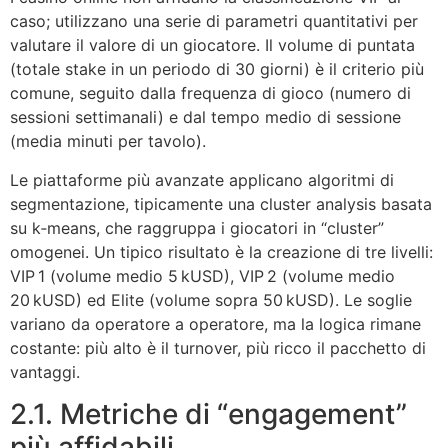
caso; utilizzano una serie di parametri quantitativi per
valutare il valore di un giocatore. Il volume di puntata
(totale stake in un periodo di 30 giorni) è il criterio più
comune, seguito dalla frequenza di gioco (numero di
sessioni settimanali) e dal tempo medio di sessione
(media minuti per tavolo).
Le piattaforme più avanzate applicano algoritmi di
segmentazione, tipicamente una cluster analysis basata
su k‑means, che raggruppa i giocatori in “cluster”
omogenei. Un tipico risultato è la creazione di tre livelli:
VIP 1 (volume medio 5 kUSD), VIP 2 (volume medio
20 kUSD) ed Elite (volume sopra 50 kUSD). Le soglie
variano da operatore a operatore, ma la logica rimane
costante: più alto è il turnover, più ricco il pacchetto di
vantaggi.
2.1. Metriche di “engagement”
più affidabili