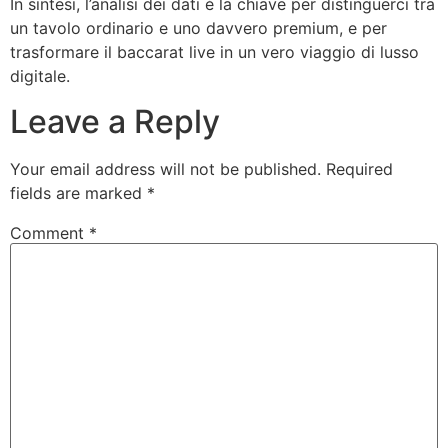
In sintesi, l’analisi dei dati è la chiave per distinguerci tra
un tavolo ordinario e uno davvero premium, e per
trasformare il baccarat live in un vero viaggio di lusso
digitale.
Leave a Reply
Your email address will not be published.
Required
fields are marked
*
Comment
*