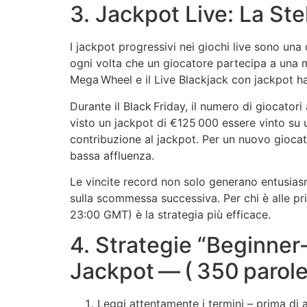
3. Jackpot Live: La Ste
I jackpot progressivi nei giochi live sono una 
ogni volta che un giocatore partecipa a una 
Mega Wheel e il Live Blackjack con jackpot h
Durante il Black Friday, il numero di giocator
visto un jackpot di €125 000 essere vinto su 
contribuzione al jackpot. Per un nuovo giocator
bassa affluenza.
Le vincite record non solo generano entusias
sulla scommessa successiva. Per chi è alle pri
23:00 GMT) è la strategia più efficace.
4. Strategie “Beginner
Jackpot — ( 350 parole
Leggi attentamente i termini – prima di 