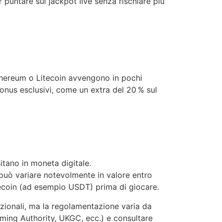
puntare sui jackpot live senza rischiare più
 Ethereum o Litecoin avvengono in pochi
bonus esclusivi, come un extra del 20 % sul
itano in moneta digitale.
n può variare notevolmente in valore entro
blecoin (ad esempio USDT) prima di giocare.
izionali, ma la regolamentazione varia da
aming Authority, UKGC, ecc.) e consultare