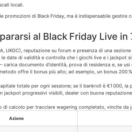
cali locali.
le promozioni di Black Friday, ma è indispensabile gestire con
pararsi al Black Friday Live in
MGA, UKGC), reputazione su forum e presenza di una sezione l
 le date di validità e controlla che i giochi live e i jackpot si
– carica documento d’identità, prova di residenza e, se usi 
 metodo offre il bonus più alto; ad esempio, un bonus 200 % 
 capitale totale per ogni sessione; se il bankroll è €1 000, l
con jackpot progressivi visibili, dealer con buona reputazione
lio di calcolo per tracciare wagering completato, vincite da
Azione