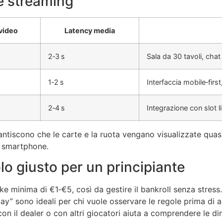
ve streaming
 video
Latency media
2‑3 s
Sala da 30 tavoli, chat
1‑2 s
Interfaccia mobile‑first
2‑4 s
Integrazione con slot li
antiscono che le carte e la ruota vengano visualizzate quas
su smartphone.
olo giusto per un principiante
ake minima di €1‑€5, così da gestire il bankroll senza stress.
play” sono ideali per chi vuole osservare le regole prima di 
e con il dealer o con altri giocatori aiuta a comprendere le d