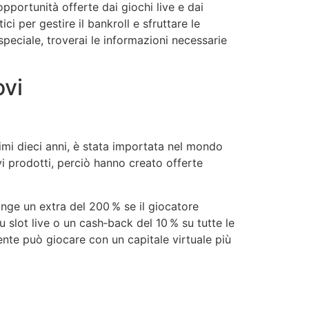
opportunità offerte dai giochi live e dai
ci per gestire il bankroll e sfruttare le
peciale, troverai le informazioni necessarie
ovi
timi dieci anni, è stata importata nel mondo
vi prodotti, perciò hanno creato offerte
nge un extra del 200 % se il giocatore
u slot live o un cash‑back del 10 % su tutte le
ente può giocare con un capitale virtuale più