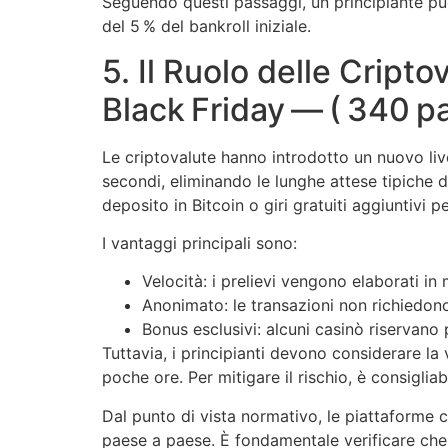
Seguendo questi passaggi, un principiante può
del 5 % del bankroll iniziale.
5. Il Ruolo delle Cripto
Black Friday — ( 340 pa
Le criptovalute hanno introdotto un nuovo live
secondi, eliminando le lunghe attese tipiche d
deposito in Bitcoin o giri gratuiti aggiuntivi per
I vantaggi principali sono:
Velocità: i prelievi vengono elaborati in 
Anonimato: le transazioni non richiedono 
Bonus esclusivi: alcuni casinò riservano
Tuttavia, i principianti devono considerare la
poche ore. Per mitigare il rischio, è consigl
Dal punto di vista normativo, le piattaforme 
paese a paese. È fondamentale verificare che 