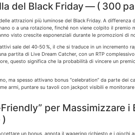
lla del Black Friday — ( 300 pa
delle attrazioni più luminose del Black Friday. A differenza 
mano o a una rotazione, finché non viene colpito il premio
anno visto crescite esponenziali durante le promozioni di 
i attivi sale del 40‑50 %, il che si traduce in un increment
una partita di Live Dream Catcher, con un RTP complessivo d
e, questo significa che la probabilità di vincere un premio s
mo, ma spesso attivano bonus “celebration” da parte dei ca
me armi, puntare su tavoli con jackpot visibili e monitorare 
‑Friendly” per Massimizzare i 
 )
accettare un bonus, annota il wagering richiesto e i giochi 