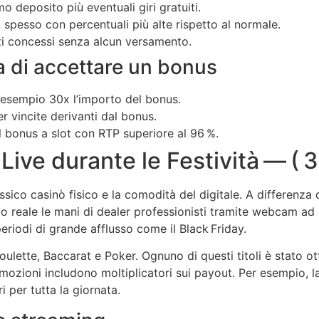
 deposito più eventuali giri gratuiti.
, spesso con percentuali più alte rispetto al normale.
ti concessi senza alcun versamento.
a di accettare un bonus
 esempio 30x l’importo del bonus.
er vincite derivanti dal bonus.
l bonus a slot con RTP superiore al 96 %.
 Live durante le Festività — ( 
lassico casinò fisico e la comodità del digitale. A differenza
mpo reale le mani di dealer professionisti tramite webcam a
eriodi di grande afflusso come il Black Friday.
Roulette, Baccarat e Poker. Ognuno di questi titoli è stato ot
romozioni includono moltiplicatori sui payout. Per esempio, l
 per tutta la giornata.