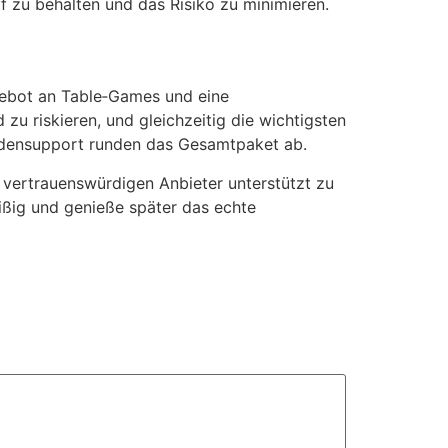
ff zu behalten und das Risiko zu minimieren.
gebot an Table‑Games und eine
zu riskieren, und gleichzeitig die wichtigsten
undensupport runden das Gesamtpaket ab.
 vertrauenswürdigen Anbieter unterstützt zu
ißig und genieße später das echte