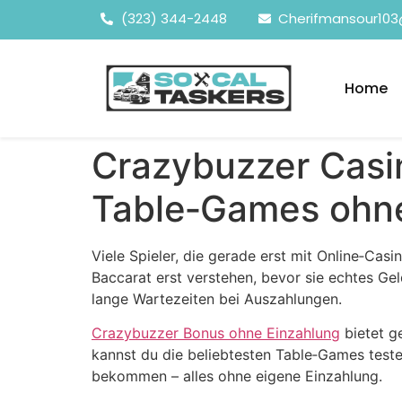
(323) 344-2448
Cherifmansour10
Home
Crazybuzzer Casin
Table‑Games ohne
Viele Spieler, die gerade erst mit Online‑Cas
Baccarat erst verstehen, bevor sie echtes Gel
lange Wartezeiten bei Auszahlungen.
Crazybuzzer Bonus ohne Einzahlung
bietet g
kannst du die beliebtesten Table‑Games testen
bekommen – alles ohne eigene Einzahlung.