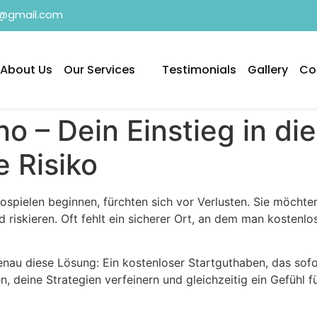
3@gmail.com
About Us
Our Services
Testimonials
Gallery
Co
o – Dein Einstieg in die
 Risiko
inospielen beginnen, fürchten sich vor Verlusten. Sie möchte
d riskieren. Oft fehlt ein sicherer Ort, an dem man kostenl
enau diese Lösung: Ein kostenloser Startguthaben, das sofor
, deine Strategien verfeinern und gleichzeitig ein Gefühl 