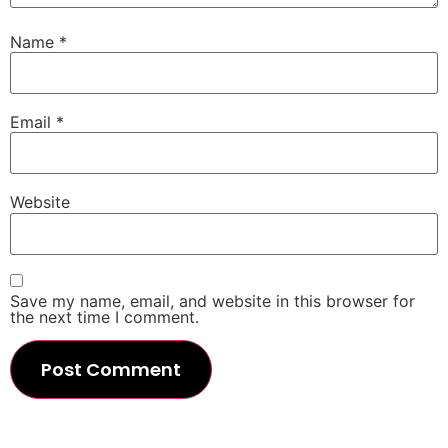
Name
*
Email
*
Website
Save my name, email, and website in this browser for
the next time I comment.