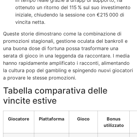
ottenuto un ritorno del 115 % sul suo investimento
iniziale, chiudendo la sessione con €215 000 di
vincita netta.
Queste storie dimostrano come la combinazione di
promozioni stagionali, gestione oculata del bankroll e
una buona dose di fortuna possa trasformare una
serata di gioco in una leggenda da raccontare. I media
hanno rapidamente amplificato i racconti, alimentando
la cultura pop del gambling e spingendo nuovi giocatori
a provare le stesse promozioni.
Tabella comparativa delle
vincite estive
Giocatore
Piattaforma
Gioco
Bonus
utilizzato