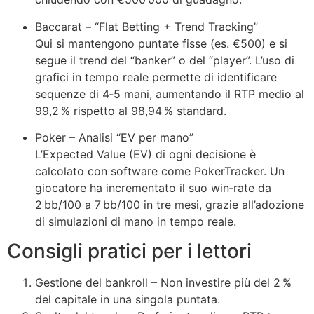
Baccarat – “Flat Betting + Trend Tracking”
Qui si mantengono puntate fisse (es. €500) e si
segue il trend del “banker” o del “player”. L’uso di
grafici in tempo reale permette di identificare
sequenze di 4‑5 mani, aumentando il RTP medio al
99,2 % rispetto al 98,94 % standard.
Poker – Analisi “EV per mano”
L’Expected Value (EV) di ogni decisione è
calcolato con software come PokerTracker. Un
giocatore ha incrementato il suo win‑rate da
2 bb/100 a 7 bb/100 in tre mesi, grazie all’adozione
di simulazioni di mano in tempo reale.
Consigli pratici per i lettori
Gestione del bankroll – Non investire più del 2 %
del capitale in una singola puntata.