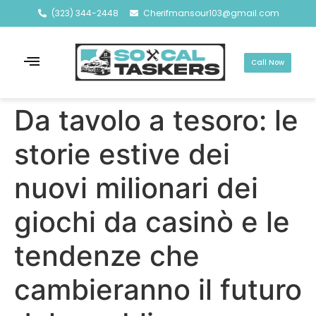
(323) 344-2448
Cherifmansour103@gmail.com
Call Now
Da tavolo a tesoro: le
storie estive dei
nuovi milionari dei
giochi da casinò e le
tendenze che
cambieranno il futuro