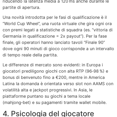
riducendo la latenza media a 120 ms anche durante le
partite di apertura.
Una novità introdotta per le fasi di qualificazione è il
“World Cup Wheel”, una ruota virtuale che gira ogni ora
con premi legati a statistiche di squadra (es. “vittoria di
Germania in qualificazione = 2x payout”). Per la fase
finale, gli operatori hanno lanciato tavoli “Finale 90”
dove ogni 90 minuti di gioco corrisponde a un intervallo
di tempo reale della partita.
Le differenze di mercato sono evidenti: in Europa i
giocatori prediligono giochi con alta RTP (96‑98 %) e
bonus di benvenuto fino a €200, mentre in America
Latina la domanda è orientata verso slot non AAMS con
volatilità alta e jackpot progressivi. In Asia, le
piattaforme puntano su giochi a tema locale
(mahjong‑bet) e su pagamenti tramite wallet mobile.
4. Psicologia del giocatore