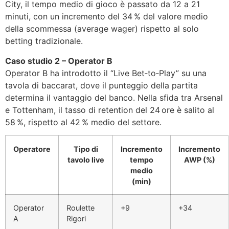
City, il tempo medio di gioco è passato da 12 a 21
minuti, con un incremento del 34 % del valore medio
della scommessa (average wager) rispetto al solo
betting tradizionale.
Caso studio 2 – Operator B
Operator B ha introdotto il “Live Bet‑to‑Play” su una
tavola di baccarat, dove il punteggio della partita
determina il vantaggio del banco. Nella sfida tra Arsenal
e Tottenham, il tasso di retention del 24 ore è salito al
58 %, rispetto al 42 % medio del settore.
Operatore
Tipo di
Incremento
Incremento
tavolo live
tempo
AWP (%)
medio
(min)
Operator
Roulette
+9
+34
A
Rigori