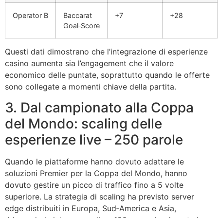
Operator B
Baccarat
+7
+28
Goal‑Score
Questi dati dimostrano che l’integrazione di esperienze
casino aumenta sia l’engagement che il valore
economico delle puntate, soprattutto quando le offerte
sono collegate a momenti chiave della partita.
3. Dal campionato alla Coppa
del Mondo: scaling delle
esperienze live – 250 parole
Quando le piattaforme hanno dovuto adattare le
soluzioni Premier per la Coppa del Mondo, hanno
dovuto gestire un picco di traffico fino a 5 volte
superiore. La strategia di scaling ha previsto server
edge distribuiti in Europa, Sud‑America e Asia,