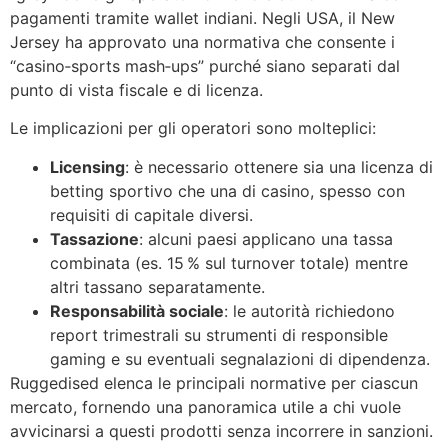
pagamenti tramite wallet indiani. Negli USA, il New
Jersey ha approvato una normativa che consente i
“casino‑sports mash‑ups” purché siano separati dal
punto di vista fiscale e di licenza.
Le implicazioni per gli operatori sono molteplici:
Licensing
: è necessario ottenere sia una licenza di
betting sportivo che una di casino, spesso con
requisiti di capitale diversi.
Tassazione
: alcuni paesi applicano una tassa
combinata (es. 15 % sul turnover totale) mentre
altri tassano separatamente.
Responsabilità sociale
: le autorità richiedono
report trimestrali su strumenti di responsible
gaming e su eventuali segnalazioni di dipendenza.
Ruggedised elenca le principali normative per ciascun
mercato, fornendo una panoramica utile a chi vuole
avvicinarsi a questi prodotti senza incorrere in sanzioni.