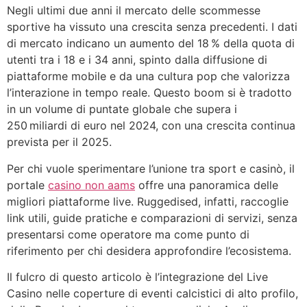
Negli ultimi due anni il mercato delle scommesse
sportive ha vissuto una crescita senza precedenti. I dati
di mercato indicano un aumento del 18 % della quota di
utenti tra i 18 e i 34 anni, spinto dalla diffusione di
piattaforme mobile e da una cultura pop che valorizza
l’interazione in tempo reale. Questo boom si è tradotto
in un volume di puntate globale che supera i
250 miliardi di euro nel 2024, con una crescita continua
prevista per il 2025.
Per chi vuole sperimentare l’unione tra sport e casinò, il
portale
casino non aams
offre una panoramica delle
migliori piattaforme live. Ruggedised, infatti, raccoglie
link utili, guide pratiche e comparazioni di servizi, senza
presentarsi come operatore ma come punto di
riferimento per chi desidera approfondire l’ecosistema.
Il fulcro di questo articolo è l’integrazione del Live
Casino nelle coperture di eventi calcistici di alto profilo,