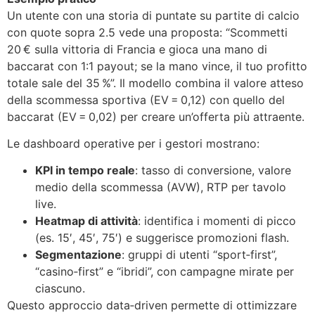
Un utente con una storia di puntate su partite di calcio
con quote sopra 2.5 vede una proposta: “Scommetti
20 € sulla vittoria di Francia e gioca una mano di
baccarat con 1:1 payout; se la mano vince, il tuo profitto
totale sale del 35 %”. Il modello combina il valore atteso
della scommessa sportiva (EV = 0,12) con quello del
baccarat (EV = 0,02) per creare un’offerta più attraente.
Le dashboard operative per i gestori mostrano:
KPI in tempo reale
: tasso di conversione, valore
medio della scommessa (AVW), RTP per tavolo
live.
Heatmap di attività
: identifica i momenti di picco
(es. 15′, 45′, 75′) e suggerisce promozioni flash.
Segmentazione
: gruppi di utenti “sport‑first”,
“casino‑first” e “ibridi”, con campagne mirate per
ciascuno.
Questo approccio data‑driven permette di ottimizzare