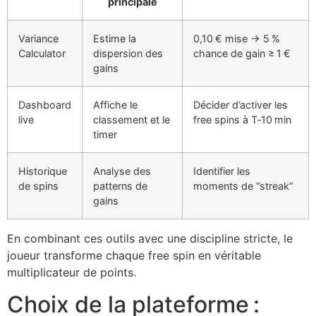
principale
Variance
Estime la
0,10 € mise → 5 %
Calculator
dispersion des
chance de gain ≥ 1 €
gains
Dashboard
Affiche le
Décider d’activer les
live
classement et le
free spins à T‑10 min
timer
Historique
Analyse des
Identifier les
de spins
patterns de
moments de “streak”
gains
En combinant ces outils avec une discipline stricte, le
joueur transforme chaque free spin en véritable
multiplicateur de points.
Choix de la plateforme :