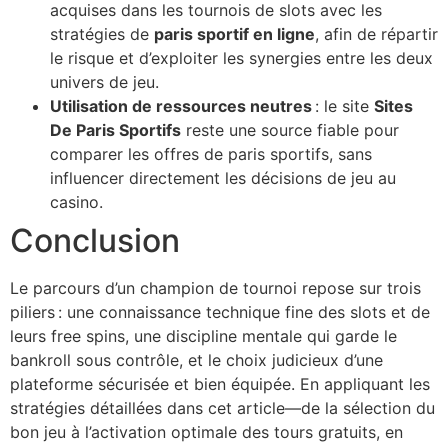
acquises dans les tournois de slots avec les
stratégies de
paris sportif en ligne
, afin de répartir
le risque et d’exploiter les synergies entre les deux
univers de jeu.
Utilisation de ressources neutres
: le site
Sites
De Paris Sportifs
reste une source fiable pour
comparer les offres de paris sportifs, sans
influencer directement les décisions de jeu au
casino.
Conclusion
Le parcours d’un champion de tournoi repose sur trois
piliers : une connaissance technique fine des slots et de
leurs free spins, une discipline mentale qui garde le
bankroll sous contrôle, et le choix judicieux d’une
plateforme sécurisée et bien équipée. En appliquant les
stratégies détaillées dans cet article—de la sélection du
bon jeu à l’activation optimale des tours gratuits, en