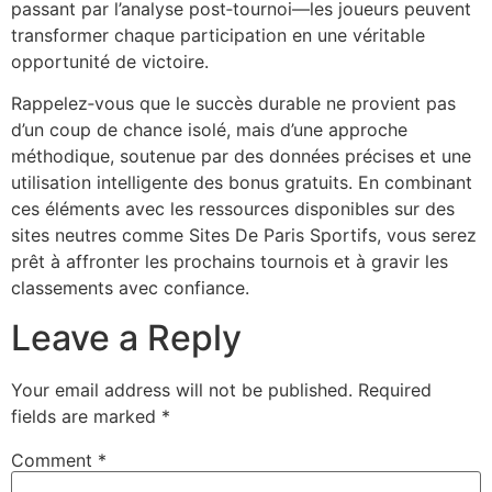
passant par l’analyse post‑tournoi—les joueurs peuvent
transformer chaque participation en une véritable
opportunité de victoire.
Rappelez‑vous que le succès durable ne provient pas
d’un coup de chance isolé, mais d’une approche
méthodique, soutenue par des données précises et une
utilisation intelligente des bonus gratuits. En combinant
ces éléments avec les ressources disponibles sur des
sites neutres comme Sites De Paris Sportifs, vous serez
prêt à affronter les prochains tournois et à gravir les
classements avec confiance.
Leave a Reply
Your email address will not be published.
Required
fields are marked
*
Comment
*