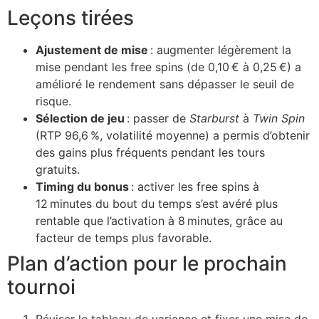
Leçons tirées
Ajustement de mise
: augmenter légèrement la
mise pendant les free spins (de 0,10 € à 0,25 €) a
amélioré le rendement sans dépasser le seuil de
risque.
Sélection de jeu
: passer de
Starburst
à
Twin Spin
(RTP 96,6 %, volatilité moyenne) a permis d’obtenir
des gains plus fréquents pendant les tours
gratuits.
Timing du bonus
: activer les free spins à
12 minutes du bout du temps s’est avéré plus
rentable que l’activation à 8 minutes, grâce au
facteur de temps plus favorable.
Plan d’action pour le prochain
tournoi
Réviser le tableau de variance et fixer une mise de