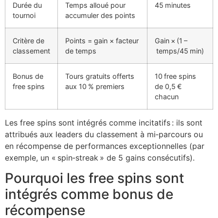
Durée du
Temps alloué pour
45 minutes
tournoi
accumuler des points
Critère de
Points = gain × facteur
Gain × (1 –
classement
de temps
temps/45 min)
Bonus de
Tours gratuits offerts
10 free spins
free spins
aux 10 % premiers
de 0,5 €
chacun
Les free spins sont intégrés comme incitatifs : ils sont
attribués aux leaders du classement à mi‑parcours ou
en récompense de performances exceptionnelles (par
exemple, un « spin‑streak » de 5 gains consécutifs).
Pourquoi les free spins sont
intégrés comme bonus de
récompense