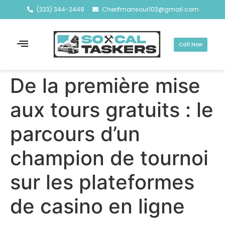
(323) 344-2448
Cherifmansour103@gmail.com
Call Now
De la première mise
aux tours gratuits : le
parcours d’un
champion de tournoi
sur les plateformes
de casino en ligne