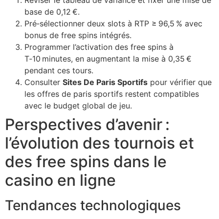
base de 0,12 €.
Pré‑sélectionner deux slots à RTP ≥ 96,5 % avec
bonus de free spins intégrés.
Programmer l’activation des free spins à
T‑10 minutes, en augmentant la mise à 0,35 €
pendant ces tours.
Consulter
Sites De Paris Sportifs
pour vérifier que
les offres de paris sportifs restent compatibles
avec le budget global de jeu.
Perspectives d’avenir :
l’évolution des tournois et
des free spins dans le
casino en ligne
Tendances technologiques