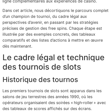
ligne complémentaires aux expériences de casino.
Dans cet article, nous décortiquons le parcours complet
d’un champion de tournoi, du cadre légal aux
perspectives d’avenir, en passant par les stratégies
précises de gestion des free spins. Chaque étape est
illustrée par des exemples concrets, des tableaux
comparatifs et des listes d’actions à mettre en œuvre
dès maintenant.
Le cadre légal et technique
des tournois de slots
Historique des tournos
Les premiers tournois de slots sont apparus dans les
salons de jeu terrestres des années 1990, où les
opérateurs organisaient des soirées « high‑roller » avec
des tableaux de scores affichés sur des écrans.