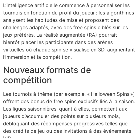
L’intelligence artificielle commence à personnaliser les
tournois en fonction du profil du joueur : les algorithmes
analysent les habitudes de mise et proposent des
challenges adaptés, avec des free spins ciblés sur les
jeux préférés. La réalité augmentée (RA) pourrait
bientôt placer les participants dans des arènes
virtuelles où chaque spin se visualise en 3D, augmentant
l’immersion et la compétition.
Nouveaux formats de
compétition
Les tournois à thème (par exemple, « Halloween Spins »)
offrent des bonus de free spins exclusifs liés à la saison.
Les ligues saisonnières, quant à elles, permettent aux
joueurs d’accumuler des points sur plusieurs mois,
débloquant des récompenses progressives telles que
des crédits de jeu ou des invitations à des événements