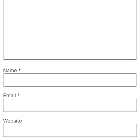
Name
*
Email
*
Website