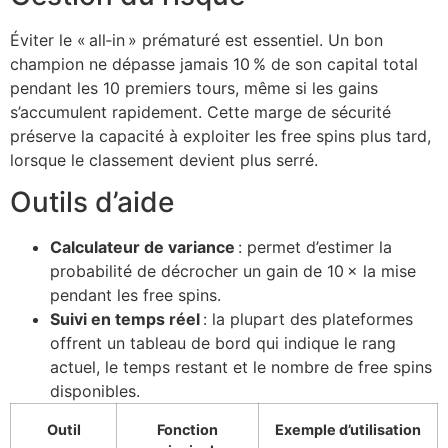
Éviter le « all‑in » prématuré est essentiel. Un bon
champion ne dépasse jamais 10 % de son capital total
pendant les 10 premiers tours, même si les gains
s’accumulent rapidement. Cette marge de sécurité
préserve la capacité à exploiter les free spins plus tard,
lorsque le classement devient plus serré.
Outils d’aide
Calculateur de variance
: permet d’estimer la
probabilité de décrocher un gain de 10 × la mise
pendant les free spins.
Suivi en temps réel
: la plupart des plateformes
offrent un tableau de bord qui indique le rang
actuel, le temps restant et le nombre de free spins
disponibles.
Outil
Fonction
Exemple d’utilisation