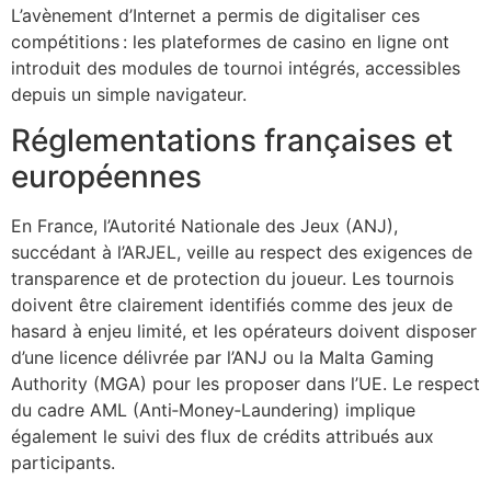
L’avènement d’Internet a permis de digitaliser ces
compétitions : les plateformes de casino en ligne ont
introduit des modules de tournoi intégrés, accessibles
depuis un simple navigateur.
Réglementations françaises et
européennes
En France, l’Autorité Nationale des Jeux (ANJ),
succédant à l’ARJEL, veille au respect des exigences de
transparence et de protection du joueur. Les tournois
doivent être clairement identifiés comme des jeux de
hasard à enjeu limité, et les opérateurs doivent disposer
d’une licence délivrée par l’ANJ ou la Malta Gaming
Authority (MGA) pour les proposer dans l’UE. Le respect
du cadre AML (Anti‑Money‑Laundering) implique
également le suivi des flux de crédits attribués aux
participants.