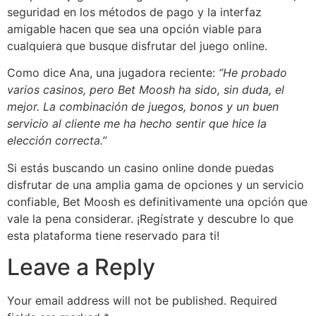
seguridad en los métodos de pago y la interfaz
amigable hacen que sea una opción viable para
cualquiera que busque disfrutar del juego online.
Como dice Ana, una jugadora reciente:
“He probado
varios casinos, pero Bet Moosh ha sido, sin duda, el
mejor. La combinación de juegos, bonos y un buen
servicio al cliente me ha hecho sentir que hice la
elección correcta.”
Si estás buscando un casino online donde puedas
disfrutar de una amplia gama de opciones y un servicio
confiable, Bet Moosh es definitivamente una opción que
vale la pena considerar. ¡Regístrate y descubre lo que
esta plataforma tiene reservado para ti!
Leave a Reply
Your email address will not be published.
Required