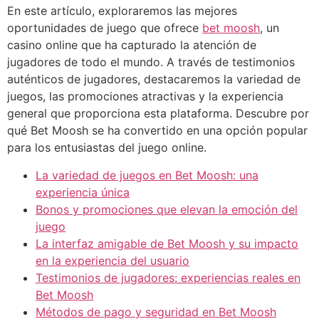
En este artículo, exploraremos las mejores
oportunidades de juego que ofrece
bet moosh
, un
casino online que ha capturado la atención de
jugadores de todo el mundo. A través de testimonios
auténticos de jugadores, destacaremos la variedad de
juegos, las promociones atractivas y la experiencia
general que proporciona esta plataforma. Descubre por
qué Bet Moosh se ha convertido en una opción popular
para los entusiastas del juego online.
La variedad de juegos en Bet Moosh: una
experiencia única
Bonos y promociones que elevan la emoción del
juego
La interfaz amigable de Bet Moosh y su impacto
en la experiencia del usuario
Testimonios de jugadores: experiencias reales en
Bet Moosh
Métodos de pago y seguridad en Bet Moosh