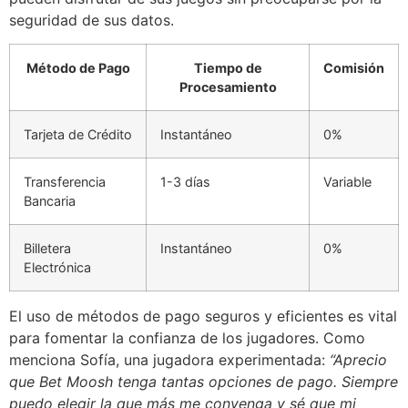
seguridad de sus datos.
Método de Pago
Tiempo de
Comisión
Procesamiento
Tarjeta de Crédito
Instantáneo
0%
Transferencia
1-3 días
Variable
Bancaria
Billetera
Instantáneo
0%
Electrónica
El uso de métodos de pago seguros y eficientes es vital
para fomentar la confianza de los jugadores. Como
menciona Sofía, una jugadora experimentada:
“Aprecio
que Bet Moosh tenga tantas opciones de pago. Siempre
puedo elegir la que más me convenga y sé que mi