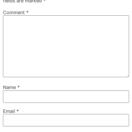
fields are marked
*
Comment
*
Name
*
Email
*