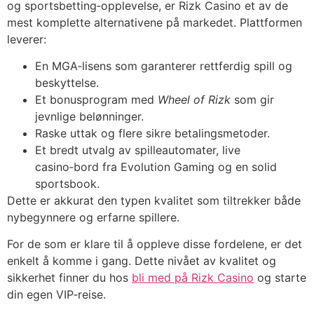
og sportsbetting‑opplevelse, er Rizk Casino et av de
mest komplette alternativene på markedet. Plattformen
leverer:
En MGA‑lisens som garanterer rettferdig spill og
beskyttelse.
Et bonusprogram med
Wheel of Rizk
som gir
jevnlige belønninger.
Raske uttak og flere sikre betalingsmetoder.
Et bredt utvalg av spilleautomater, live
casino‑bord fra Evolution Gaming og en solid
sportsbook.
Dette er akkurat den typen kvalitet som tiltrekker både
nybegynnere og erfarne spillere.
For de som er klare til å oppleve disse fordelene, er det
enkelt å komme i gang. Dette nivået av kvalitet og
sikkerhet finner du hos
bli med på Rizk Casino
og starte
din egen VIP‑reise.