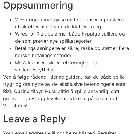
Oppsummering
VIP‑programmet gir økende bonuser og raskere
uttak etter hvert som du klatrer i rang.
Wheel of Rizk belønner både hyppige spillere og
de som prøver nye spillkategorier.
Betalingsløsningene er sikre, raske og støtter flere
norske betalingsmetoder.
MGA‑lisensen sikrer rettferdighet og
spillerbeskyttelse.
Ved å følge rådene i denne guiden, kan du både spille
trygt og dra nytte av de eksklusive belønningene som
Rizk Casino tilbyr. Husk alltid å spille ansvarlig, sett
grenser og nyt opplevelsen. Lykke til på veien mot
VIP‑status!
Leave a Reply
Your email address will not be published.
Required