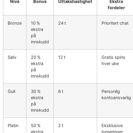
Nivå
Bonus
Uttakshastighet
Ekstra
fordeler
Bronze
10 %
24 t
Prioritert chat
ekstra
på
innskudd
Sølv
20 %
12 t
Gratis spins
ekstra
hver uke
på
innskudd
Gull
30 %
6 t
Personlig
ekstra
kontoansvarlig
på
innskudd
Platin
50 %
2 t
Eksklusive
ekstra
turneringer