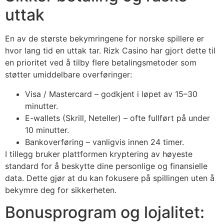
uttak
En av de største bekymringene for norske spillere er
hvor lang tid en uttak tar. Rizk Casino har gjort dette til
en prioritet ved å tilby flere betalingsmetoder som
støtter umiddelbare overføringer:
Visa / Mastercard – godkjent i løpet av 15–30
minutter.
E-wallets (Skrill, Neteller) – ofte fullført på under
10 minutter.
Bankoverføring – vanligvis innen 24 timer.
I tillegg bruker plattformen kryptering av høyeste
standard for å beskytte dine personlige og finansielle
data. Dette gjør at du kan fokusere på spillingen uten å
bekymre deg for sikkerheten.
Bonusprogram og lojalitet: