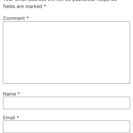
fields are marked
*
Comment
*
Name
*
Email
*