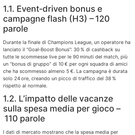
1.1. Event‑driven bonus e
campagne flash (H3) – 120
parole
Durante la finale di Champions League, un operatore ha
lanciato il “Goal‑Boost Bonus”: 30 % di cashback su
tutte le scommesse live per le 90 minuti del match, più
un “bonus di gruppo” di 10 € per ogni squadra di amici
che ha scommesso almeno 5 €. La campagna è durata
solo 24 ore, creando un picco di traffico del 38 %
rispetto al normale.
1.2. L’impatto delle vacanze
sulla spesa media per gioco –
110 parole
I dati di mercato mostrano che la spesa media per