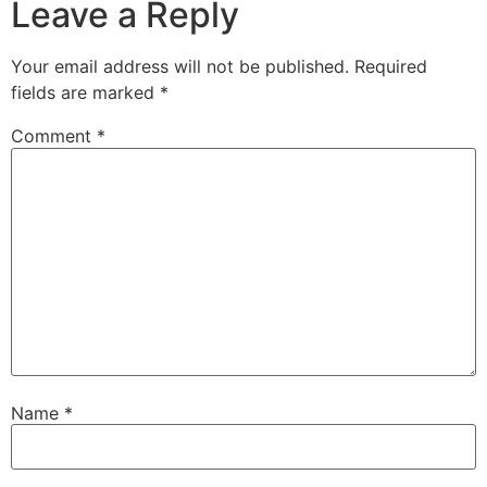
Leave a Reply
Your email address will not be published.
Required
fields are marked
*
Comment
*
Name
*