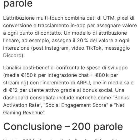
parole
L’attribuzione multi‑touch combina dati di UTM, pixel di
conversione e tracciamento in‑app per assegnare valore
a ogni punto di contatto. Un modello di attribuzione
lineare, ad esempio, assegna il 20 % del valore a ogni
interazione (post Instagram, video TikTok, messaggio
Discord).
L’analisi costi‑benefici confronta le spese di sviluppo
(media €150 k per integrazione chat + €80 k per
streaming) con l’incremento di ARPU, che in media sale
di €12 per utente attivo grazie ai bonus social. Una
dashboard consigliata include metriche come “Bonus
Activation Rate”, “Social Engagement Score” e “Net
Gaming Revenue”.
Conclusione – 200 parole