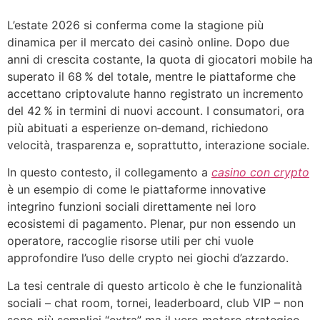
L’estate 2026 si conferma come la stagione più
dinamica per il mercato dei casinò online. Dopo due
anni di crescita costante, la quota di giocatori mobile ha
superato il 68 % del totale, mentre le piattaforme che
accettano criptovalute hanno registrato un incremento
del 42 % in termini di nuovi account. I consumatori, ora
più abituati a esperienze on‑demand, richiedono
velocità, trasparenza e, soprattutto, interazione sociale.
In questo contesto, il collegamento a
casino con crypto
è un esempio di come le piattaforme innovative
integrino funzioni sociali direttamente nei loro
ecosistemi di pagamento. Plenar, pur non essendo un
operatore, raccoglie risorse utili per chi vuole
approfondire l’uso delle crypto nei giochi d’azzardo.
La tesi centrale di questo articolo è che le funzionalità
sociali – chat room, tornei, leaderboard, club VIP – non
sono più semplici “extra” ma il vero motore strategico