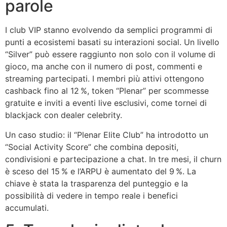
parole
I club VIP stanno evolvendo da semplici programmi di
punti a ecosistemi basati su interazioni social. Un livello
“Silver” può essere raggiunto non solo con il volume di
gioco, ma anche con il numero di post, commenti e
streaming partecipati. I membri più attivi ottengono
cashback fino al 12 %, token “Plenar” per scommesse
gratuite e inviti a eventi live esclusivi, come tornei di
blackjack con dealer celebrity.
Un caso studio: il “Plenar Elite Club” ha introdotto un
“Social Activity Score” che combina depositi,
condivisioni e partecipazione a chat. In tre mesi, il churn
è sceso del 15 % e l’ARPU è aumentato del 9 %. La
chiave è stata la trasparenza del punteggio e la
possibilità di vedere in tempo reale i benefici
accumulati.