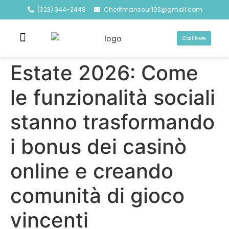
(323) 344-2448
Cherifmansour103@gmail.com
Call Now
Estate 2026: Come
le funzionalità sociali
stanno trasformando
i bonus dei casinò
online e creando
comunità di gioco
vincenti