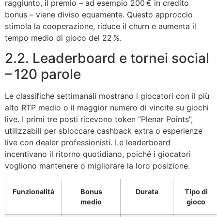
raggiunto, il premio – ad esempio 200 € in credito
bonus – viene diviso equamente. Questo approccio
stimola la cooperazione, riduce il churn e aumenta il
tempo medio di gioco del 22 %.
2.2. Leaderboard e tornei social
– 120 parole
Le classifiche settimanali mostrano i giocatori con il più
alto RTP medio o il maggior numero di vincite su giochi
live. I primi tre posti ricevono token “Plenar Points”,
utilizzabili per sbloccare cashback extra o esperienze
live con dealer professionisti. Le leaderboard
incentivano il ritorno quotidiano, poiché i giocatori
vogliono mantenere o migliorare la loro posizione.
Funzionalità
Bonus
Durata
Tipo di
medio
gioco