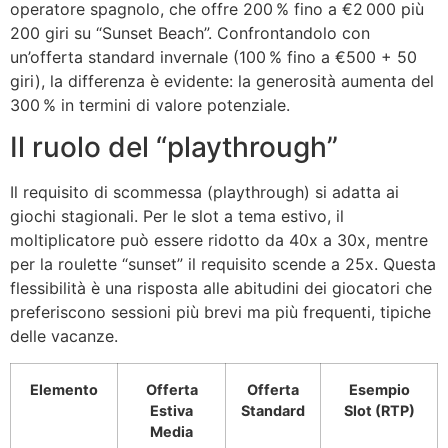
operatore spagnolo, che offre 200 % fino a €2 000 più
200 giri su “Sunset Beach”. Confrontandolo con
un’offerta standard invernale (100 % fino a €500 + 50
giri), la differenza è evidente: la generosità aumenta del
300 % in termini di valore potenziale.
Il ruolo del “playthrough”
Il requisito di scommessa (playthrough) si adatta ai
giochi stagionali. Per le slot a tema estivo, il
moltiplicatore può essere ridotto da 40x a 30x, mentre
per la roulette “sunset” il requisito scende a 25x. Questa
flessibilità è una risposta alle abitudini dei giocatori che
preferiscono sessioni più brevi ma più frequenti, tipiche
delle vacanze.
Elemento
Offerta
Offerta
Esempio
Estiva
Standard
Slot (RTP)
Media