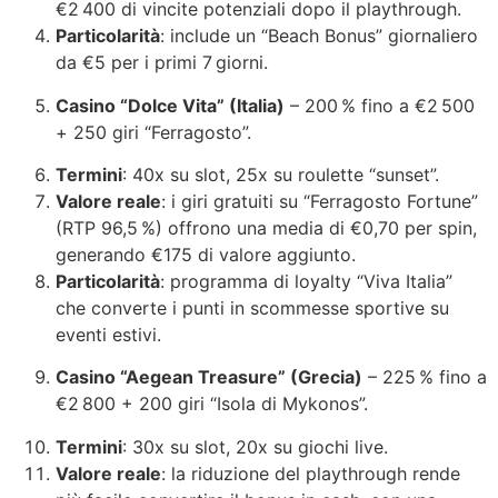
€2 400 di vincite potenziali dopo il playthrough.
Particolarità
: include un “Beach Bonus” giornaliero
da €5 per i primi 7 giorni.
Casino “Dolce Vita” (Italia)
– 200 % fino a €2 500
+ 250 giri “Ferragosto”.
Termini
: 40x su slot, 25x su roulette “sunset”.
Valore reale
: i giri gratuiti su “Ferragosto Fortune”
(RTP 96,5 %) offrono una media di €0,70 per spin,
generando €175 di valore aggiunto.
Particolarità
: programma di loyalty “Viva Italia”
che converte i punti in scommesse sportive su
eventi estivi.
Casino “Aegean Treasure” (Grecia)
– 225 % fino a
€2 800 + 200 giri “Isola di Mykonos”.
Termini
: 30x su slot, 20x su giochi live.
Valore reale
: la riduzione del playthrough rende