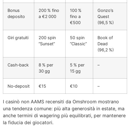
Bonus
200 % fino
100 %
Gonzo’s
deposito
a €2 000
fino a
Quest
€500
(96,5 %)
Giri gratuiti
200 spin
50 spin
Book of
“Sunset”
“Classic”
Dead
(96,2 %)
Cash‑back
8 % per
5 % per
–
30 gg
15 gg
No‑deposit
€15
€10
–
I casinò non AAMS recensiti da Omshroom mostrano
una tendenza comune: più alta generosità in estate, ma
anche termini di wagering più equilibrati, per mantenere
la fiducia dei giocatori.