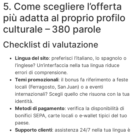
5. Come scegliere l’offerta
più adatta al proprio profilo
culturale – 380 parole
Checklist di valutazione
Lingua del sito
: preferisci l’italiano, lo spagnolo o
l’inglese? Un’interfaccia nella tua lingua riduce
errori di comprensione.
Temi promozionali
: il bonus fa riferimento a feste
locali (Ferragosto, San Juan) o a eventi
internazionali? Scegli quello che risuona con la tua
identità.
Metodi di pagamento
: verifica la disponibilità di
bonifici SEPA, carte locali o e‑wallet tipici del tuo
paese.
Supporto clienti
: assistenza 24/7 nella tua lingua è