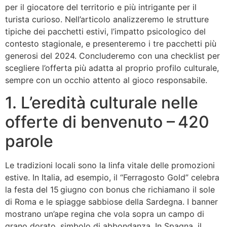
per il giocatore del territorio e più intrigante per il
turista curioso. Nell’articolo analizzeremo le strutture
tipiche dei pacchetti estivi, l’impatto psicologico del
contesto stagionale, e presenteremo i tre pacchetti più
generosi del 2024. Concluderemo con una checklist per
scegliere l’offerta più adatta al proprio profilo culturale,
sempre con un occhio attento al gioco responsabile.
1. L’eredità culturale nelle
offerte di benvenuto – 420
parole
Le tradizioni locali sono la linfa vitale delle promozioni
estive. In Italia, ad esempio, il “Ferragosto Gold” celebra
la festa del 15 giugno con bonus che richiamano il sole
di Roma e le spiagge sabbiose della Sardegna. I banner
mostrano un’ape regina che vola sopra un campo di
grano dorato, simbolo di abbondanza. In Spagna, il