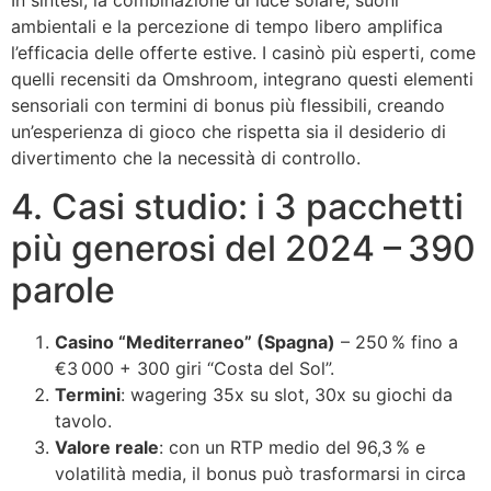
ambientali e la percezione di tempo libero amplifica
l’efficacia delle offerte estive. I casinò più esperti, come
quelli recensiti da Omshroom, integrano questi elementi
sensoriali con termini di bonus più flessibili, creando
un’esperienza di gioco che rispetta sia il desiderio di
divertimento che la necessità di controllo.
4. Casi studio: i 3 pacchetti
più generosi del 2024 – 390
parole
Casino “Mediterraneo” (Spagna)
– 250 % fino a
€3 000 + 300 giri “Costa del Sol”.
Termini
: wagering 35x su slot, 30x su giochi da
tavolo.
Valore reale
: con un RTP medio del 96,3 % e
volatilità media, il bonus può trasformarsi in circa