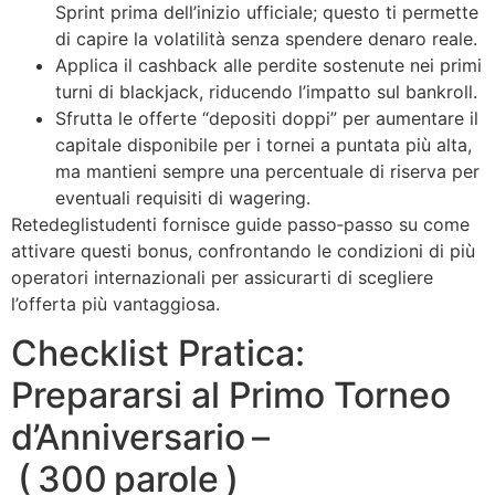
Sprint prima dell’inizio ufficiale; questo ti permette
di capire la volatilità senza spendere denaro reale.
Applica il cashback alle perdite sostenute nei primi
turni di blackjack, riducendo l’impatto sul bankroll.
Sfrutta le offerte “depositi doppi” per aumentare il
capitale disponibile per i tornei a puntata più alta,
ma mantieni sempre una percentuale di riserva per
eventuali requisiti di wagering.
Retedeglistudenti fornisce guide passo‑passo su come
attivare questi bonus, confrontando le condizioni di più
operatori internazionali per assicurarti di scegliere
l’offerta più vantaggiosa.
Checklist Pratica:
Prepararsi al Primo Torneo
d’Anniversario –
( 300 parole )