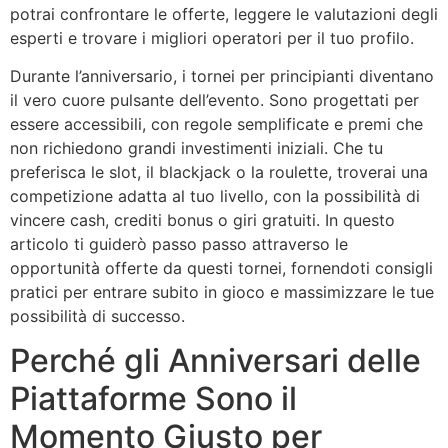
potrai confrontare le offerte, leggere le valutazioni degli
esperti e trovare i migliori operatori per il tuo profilo.
Durante l’anniversario, i tornei per principianti diventano
il vero cuore pulsante dell’evento. Sono progettati per
essere accessibili, con regole semplificate e premi che
non richiedono grandi investimenti iniziali. Che tu
preferisca le slot, il blackjack o la roulette, troverai una
competizione adatta al tuo livello, con la possibilità di
vincere cash, crediti bonus o giri gratuiti. In questo
articolo ti guiderò passo passo attraverso le
opportunità offerte da questi tornei, fornendoti consigli
pratici per entrare subito in gioco e massimizzare le tue
possibilità di successo.
Perché gli Anniversari delle
Piattaforme Sono il
Momento Giusto per