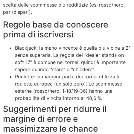
scelta delle scommesse più redditizie (es. rosso/nero,
pari/dispari).
Regole base da conoscere
prima di iscriversi
Blackjack: la mano vincente è quella più vicina a 21
senza superarla. La regola del “dealer stands on
soft 17” è comune nei tornei, quindi è importante
sapere quando “stare” o “chiedere”.
Roulette: la maggior parte dei tornei utilizza la
roulette europea (un solo zero). Le scommesse
esterne (rosso/nero, 1‑18/19‑36) hanno una
probabilità di vincita intorno al 48,6 %.
Suggerimenti per ridurre il
margine di errore e
massimizzare le chance