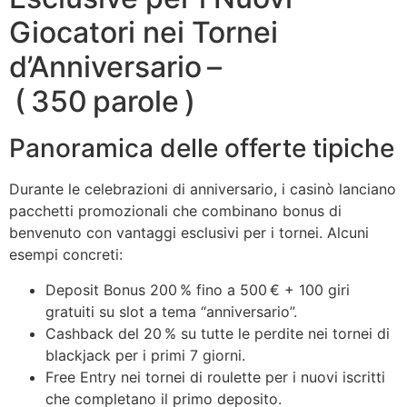
Giocatori nei Tornei
d’Anniversario –
( 350 parole )
Panoramica delle offerte tipiche
Durante le celebrazioni di anniversario, i casinò lanciano
pacchetti promozionali che combinano bonus di
benvenuto con vantaggi esclusivi per i tornei. Alcuni
esempi concreti:
Deposit Bonus 200 % fino a 500 € + 100 giri
gratuiti su slot a tema “anniversario”.
Cashback del 20 % su tutte le perdite nei tornei di
blackjack per i primi 7 giorni.
Free Entry nei tornei di roulette per i nuovi iscritti
che completano il primo deposito.