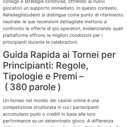
consigli e strategie condivise, offrendo ai nuovi
giocatori un supporto immediato. In questo contesto,
Retedeglistudenti si distingue come punto di riferimento
neutrale: le sue recensioni dettagliate mettono a
confronto le offerte di più operatori, evidenziando quali
piattaforme offrono le migliori condizioni per i
principianti durante le celebrazioni.
Guida Rapida ai Tornei per
Principianti: Regole,
Tipologie e Premi –
( 380 parole )
Un torneo nel mondo dei casinò online è una
competizione strutturata in cui i partecipanti
accumulano punti o crediti in base alle loro
performance su un determinato gioco. A differenza