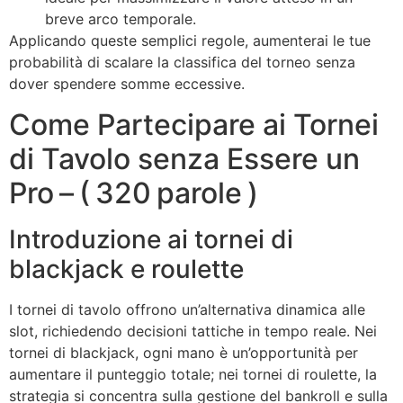
breve arco temporale.
Applicando queste semplici regole, aumenterai le tue
probabilità di scalare la classifica del torneo senza
dover spendere somme eccessive.
Come Partecipare ai Tornei
di Tavolo senza Essere un
Pro – ( 320 parole )
Introduzione ai tornei di
blackjack e roulette
I tornei di tavolo offrono un’alternativa dinamica alle
slot, richiedendo decisioni tattiche in tempo reale. Nei
tornei di blackjack, ogni mano è un’opportunità per
aumentare il punteggio totale; nei tornei di roulette, la
strategia si concentra sulla gestione del bankroll e sulla