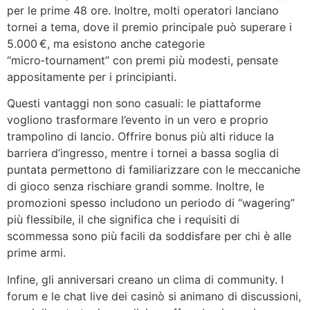
per le prime 48 ore. Inoltre, molti operatori lanciano
tornei a tema, dove il premio principale può superare i
5.000 €, ma esistono anche categorie
“micro‑tournament” con premi più modesti, pensate
appositamente per i principianti.
Questi vantaggi non sono casuali: le piattaforme
vogliono trasformare l’evento in un vero e proprio
trampolino di lancio. Offrire bonus più alti riduce la
barriera d’ingresso, mentre i tornei a bassa soglia di
puntata permettono di familiarizzare con le meccaniche
di gioco senza rischiare grandi somme. Inoltre, le
promozioni spesso includono un periodo di “wagering”
più flessibile, il che significa che i requisiti di
scommessa sono più facili da soddisfare per chi è alle
prime armi.
Infine, gli anniversari creano un clima di community. I
forum e le chat live dei casinò si animano di discussioni,