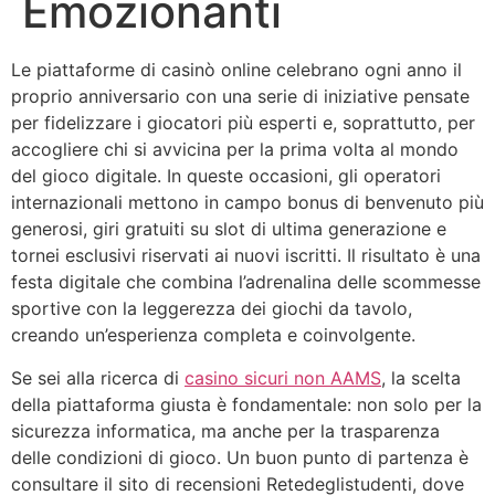
Emozionanti
Le piattaforme di casinò online celebrano ogni anno il
proprio anniversario con una serie di iniziative pensate
per fidelizzare i giocatori più esperti e, soprattutto, per
accogliere chi si avvicina per la prima volta al mondo
del gioco digitale. In queste occasioni, gli operatori
internazionali mettono in campo bonus di benvenuto più
generosi, giri gratuiti su slot di ultima generazione e
tornei esclusivi riservati ai nuovi iscritti. Il risultato è una
festa digitale che combina l’adrenalina delle scommesse
sportive con la leggerezza dei giochi da tavolo,
creando un’esperienza completa e coinvolgente.
Se sei alla ricerca di
casino sicuri non AAMS
, la scelta
della piattaforma giusta è fondamentale: non solo per la
sicurezza informatica, ma anche per la trasparenza
delle condizioni di gioco. Un buon punto di partenza è
consultare il sito di recensioni Retedeglistudenti, dove