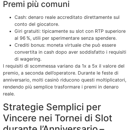
Premi più comuni
Cash: denaro reale accreditato direttamente sul
conto del giocatore.
Giri gratuiti: tipicamente su slot con RTP superiore
al 96 %, utili per sperimentare senza spendere.
Crediti bonus: moneta virtuale che può essere
convertita in cash dopo aver soddisfatto i requisiti
di wagering.
I requisiti di scommessa variano da 1x a 5x il valore del
premio, a seconda dell’operatore. Durante le feste di
anniversario, molti casinò riducono questi moltiplicatori,
rendendo più semplice trasformare i premi in denaro
reale.
Strategie Semplici per
Vincere nei Tornei di Slot
durante l’Anniversario –