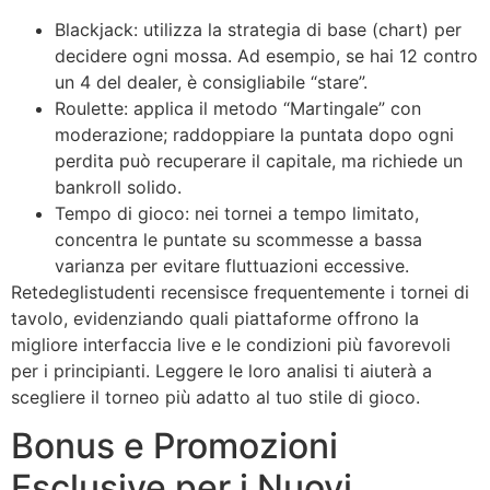
Blackjack: utilizza la strategia di base (chart) per
decidere ogni mossa. Ad esempio, se hai 12 contro
un 4 del dealer, è consigliabile “stare”.
Roulette: applica il metodo “Martingale” con
moderazione; raddoppiare la puntata dopo ogni
perdita può recuperare il capitale, ma richiede un
bankroll solido.
Tempo di gioco: nei tornei a tempo limitato,
concentra le puntate su scommesse a bassa
varianza per evitare fluttuazioni eccessive.
Retedeglistudenti recensisce frequentemente i tornei di
tavolo, evidenziando quali piattaforme offrono la
migliore interfaccia live e le condizioni più favorevoli
per i principianti. Leggere le loro analisi ti aiuterà a
scegliere il torneo più adatto al tuo stile di gioco.
Bonus e Promozioni
Esclusive per i Nuovi