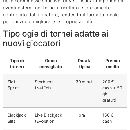
delle scommesse sportive, dove il risultato dipende da
eventi esterni, nei tornei il risultato è interamente
controllato dal giocatore, rendendo il formato ideale
per chi vuole migliorare le proprie abilità.
Tipologie di tornei adatte ai
nuovi giocatori
Tipo di
Gioco
Durata
Premio
torneo
consigliato
tipica
medio
Slot
Starburst
30 minuti
200 €
Sprint
(NetEnt)
cash + 50
giri
gratuiti
Blackjack
Live Blackjack
1 ora
150 €
Blitz
(Evolution)
cash