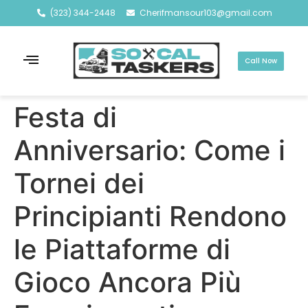
(323) 344-2448
Cherifmansour103@gmail.com
Call Now
Festa di
Anniversario: Come i
Tornei dei
Principianti Rendono
le Piattaforme di
Gioco Ancora Più