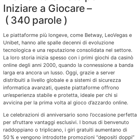
Iniziare a Giocare –
( 340 parole )
Le piattaforme più longeve, come Betway, LeoVegas e
Unibet, hanno alle spalle decenni di evoluzione
tecnologica e una reputazione consolidata nel settore.
La loro storia inizia spesso con i primi giochi da casinò
online degli anni 2000, quando la connessione a banda
larga era ancora un lusso. Oggi, grazie a server
distribuiti a livello globale e a sistemi di sicurezza
informatica avanzati, queste piattaforme offrono
un’esperienza stabile e protetta, ideale per chi si
avvicina per la prima volta al gioco d’azzardo online.
Le celebrazioni di anniversario sono l’occasione perfetta
per sfruttare vantaggi esclusivi. I bonus di benvenuto
raddoppiano o triplicano, i giri gratuiti aumentano di
50 % e vengono introdotte promozioni “depositi doppi”