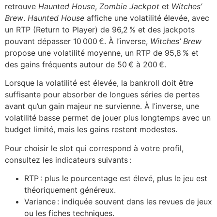
retrouve
Haunted House
,
Zombie Jackpot
et
Witches’
Brew
.
Haunted House
affiche une volatilité élevée, avec
un RTP (Return to Player) de 96,2 % et des jackpots
pouvant dépasser 10 000 €. À l’inverse,
Witches’ Brew
propose une volatilité moyenne, un RTP de 95,8 % et
des gains fréquents autour de 50 € à 200 €.
Lorsque la volatilité est élevée, la bankroll doit être
suffisante pour absorber de longues séries de pertes
avant qu’un gain majeur ne survienne. À l’inverse, une
volatilité basse permet de jouer plus longtemps avec un
budget limité, mais les gains restent modestes.
Pour choisir le slot qui correspond à votre profil,
consultez les indicateurs suivants :
RTP : plus le pourcentage est élevé, plus le jeu est
théoriquement généreux.
Variance : indiquée souvent dans les revues de jeux
ou les fiches techniques.