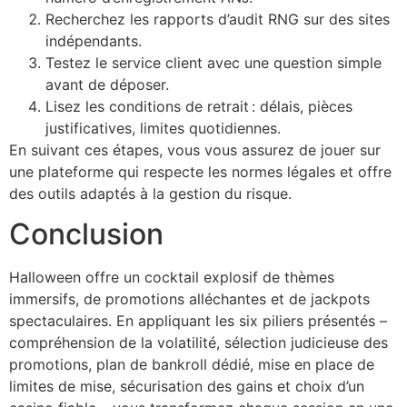
Recherchez les rapports d’audit RNG sur des sites
indépendants.
Testez le service client avec une question simple
avant de déposer.
Lisez les conditions de retrait : délais, pièces
justificatives, limites quotidiennes.
En suivant ces étapes, vous vous assurez de jouer sur
une plateforme qui respecte les normes légales et offre
des outils adaptés à la gestion du risque.
Conclusion
Halloween offre un cocktail explosif de thèmes
immersifs, de promotions alléchantes et de jackpots
spectaculaires. En appliquant les six piliers présentés –
compréhension de la volatilité, sélection judicieuse des
promotions, plan de bankroll dédié, mise en place de
limites de mise, sécurisation des gains et choix d’un