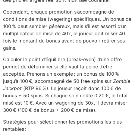
des prix en argent réel sont monnaie courante.
Cependant, chaque promotion s’accompagne de
conditions de mise (wagering) spécifiques. Un bonus de
100 % peut sembler généreux, mais s’il est assorti d’un
multiplicateur de mise de 40x, le joueur doit miser 40
fois le montant du bonus avant de pouvoir retirer ses
gains.
Calculer le point d’équilibre (break‑even) d’une offre
permet de déterminer si elle vaut la peine d’être
acceptée. Prenons un exemple : un bonus de 100 %
jusqu’à 100 €, accompagné de 50 free spins sur
Zombie
Jackpot
(RTP 96 %). Le joueur reçoit donc 100 € de
bonus + 50 spins. Si chaque spin coûte 0,20 €, le total
misé est 10 €. Avec un wagering de 30x, il devra miser
300 € (100 € de bonus + 200 € de mise).
Stratégies pour sélectionner les promotions les plus
rentables :