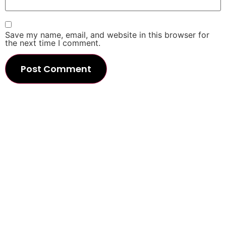
Save my name, email, and website in this browser for
the next time I comment.