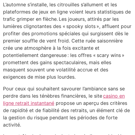
L’automne s’installe, les citrouilles s’allument et les
plateformes de jeux en ligne voient leurs statistiques de
trafic grimper en flèche. Les joueurs, attirés par les
lumières clignotantes des « spooky slots », affluent pour
profiter des promotions spéciales qui surgissent dès le
premier souffle de vent froid. Cette ruée saisonnière
crée une atmosphère à la fois excitante et
potentiellement dangereuse : les offres « scary wins »
promettent des gains spectaculaires, mais elles
masquent souvent une volatilité accrue et des
exigences de mise plus lourdes.
Pour ceux qui souhaitent savourer l’ambiance sans se
perdre dans les ténèbres financières, le site
casino en
ligne retrait instantané
propose un aperçu des critères
de rapidité et de fiabilité des retraits, un élément clé de
la gestion du risque pendant les périodes de forte
activité.