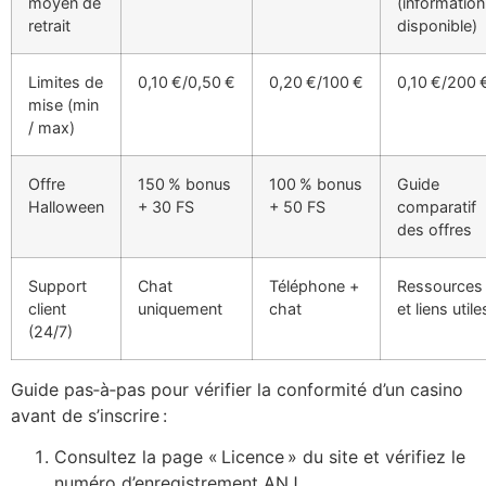
moyen de
(information
retrait
disponible)
Limites de
0,10 €/0,50 €
0,20 €/100 €
0,10 €/200 
mise (min
/ max)
Offre
150 % bonus
100 % bonus
Guide
Halloween
+ 30 FS
+ 50 FS
comparatif
des offres
Support
Chat
Téléphone +
Ressources
client
uniquement
chat
et liens utile
(24/7)
Guide pas‑à‑pas pour vérifier la conformité d’un casino
avant de s’inscrire :
Consultez la page « Licence » du site et vérifiez le
numéro d’enregistrement ANJ.