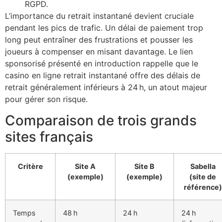
RGPD.
L’importance du retrait instantané devient cruciale
pendant les pics de trafic. Un délai de paiement trop
long peut entraîner des frustrations et pousser les
joueurs à compenser en misant davantage. Le lien
sponsorisé présenté en introduction rappelle que le
casino en ligne retrait instantané offre des délais de
retrait généralement inférieurs à 24 h, un atout majeur
pour gérer son risque.
Comparaison de trois grands
sites français
Critère
Site A
Site B
Sabella
(exemple)
(exemple)
(site de
référence)
Temps
48 h
24 h
24 h