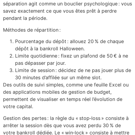
séparation agit comme un bouclier psychologique : vous
savez exactement ce que vous êtes prêt à perdre
pendant la période.
Méthodes de répartition :
Pourcentage du dépôt : allouez 20 % de chaque
dépôt à la bankroll Halloween.
Limite quotidienne : fixez un plafond de 50 € à ne
pas dépasser par jour.
Limite de session : décidez de ne pas jouer plus de
30 minutes d’affilée sur un même slot.
Des outils de suivi simples, comme une feuille Excel ou
des applications mobiles de gestion de budget,
permettent de visualiser en temps réel l’évolution de
votre capital.
Gestion des pertes : la règle du « stop‑loss » consiste à
arrêter la session dès que vous avez perdu 30 % de
votre bankroll dédiée. Le « win‑lock » consiste à mettre