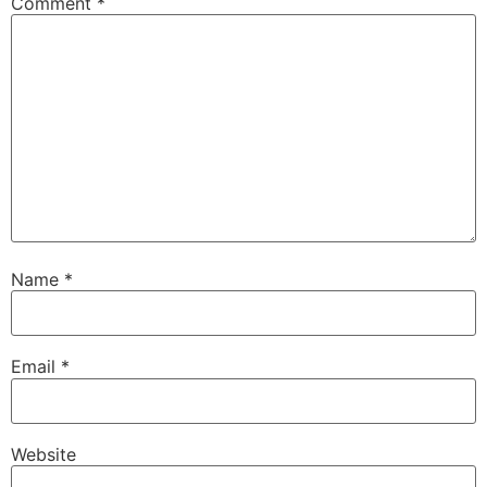
Comment
*
Name
*
Email
*
Website