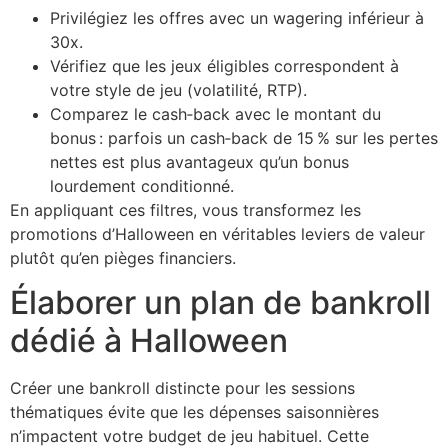
Privilégiez les offres avec un wagering inférieur à
30x.
Vérifiez que les jeux éligibles correspondent à
votre style de jeu (volatilité, RTP).
Comparez le cash‑back avec le montant du
bonus : parfois un cash‑back de 15 % sur les pertes
nettes est plus avantageux qu’un bonus
lourdement conditionné.
En appliquant ces filtres, vous transformez les
promotions d’Halloween en véritables leviers de valeur
plutôt qu’en pièges financiers.
Élaborer un plan de bankroll
dédié à Halloween
Créer une bankroll distincte pour les sessions
thématiques évite que les dépenses saisonnières
n’impactent votre budget de jeu habituel. Cette