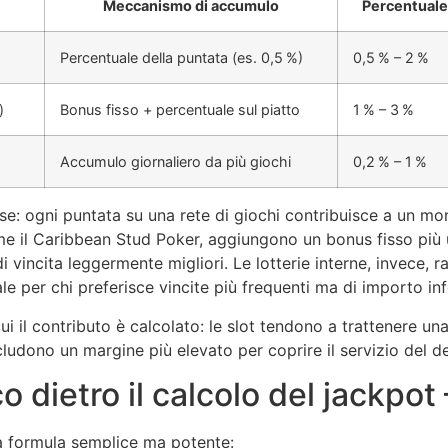
Meccanismo di accumulo
Percentuale 
Percentuale della puntata (es. 0,5 %)
0,5 % – 2 %
)
Bonus fisso + percentuale sul piatto
1 % – 3 %
Accumulo giornaliero da più giochi
0,2 % – 1 %
se: ogni puntata su una rete di giochi contribuisce a un 
come il Caribbean Stud Poker, aggiungono un bonus fisso più
 vincita leggermente migliori. Le lotterie interne, invece, 
le per chi preferisce vincite più frequenti ma di importo inf
i il contributo è calcolato: le slot tendono a trattenere u
cludono un margine più elevato per coprire il servizio del de
o dietro il calcolo del jackpot
na formula semplice ma potente: