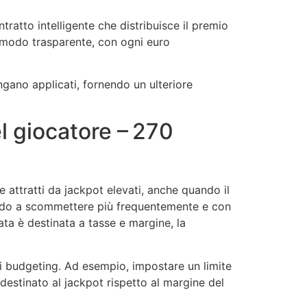
ratto intelligente che distribuisce il premio
in modo trasparente, con ogni euro
ngano applicati, fornendo un ulteriore
l giocatore – 270
attratti da jackpot elevati, anche quando il
endo a scommettere più frequentemente e con
ata è destinata a tasse e margine, la
di budgeting. Ad esempio, impostare un limite
 destinato al jackpot rispetto al margine del