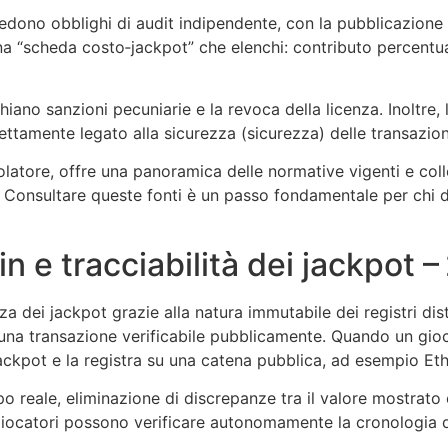
edono obblighi di audit indipendente, con la pubblicazione d
scheda costo‑jackpot” che elenchi: contributo percentuale,
iano sanzioni pecuniarie e la revoca della licenza. Inoltre,
rettamente legato alla sicurezza (sicurezza) delle transazion
tore, offre una panoramica delle normative vigenti e collega
re. Consultare queste fonti è un passo fondamentale per chi
n e tracciabilità dei jackpot –
a dei jackpot grazie alla natura immutabile dei registri dist
 una transazione verificabile pubblicamente. Quando un gioc
ckpot e la registra su una catena pubblica, ad esempio Et
po reale, eliminazione di discrepanze tra il valore mostrato e
giocatori possono verificare autonomamente la cronologia de