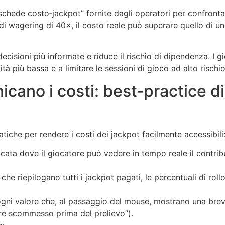
 “schede costo‑jackpot” fornite dagli operatori per confronta
di wagering di 40×, il costo reale può superare quello di u
decisioni più informate e riduce il rischio di dipendenza. I
tà più bassa e a limitare le sessioni di gioco ad alto rischio
icano i costi: best‑practice d
ratiche per rendere i costi dei jackpot facilmente accessibili
cata dove il giocatore può vedere in tempo reale il contribu
 che riepilogano tutti i jackpot pagati, le percentuali di rollo
 ogni valore che, al passaggio del mouse, mostrano una brev
re scommesso prima del prelievo”).