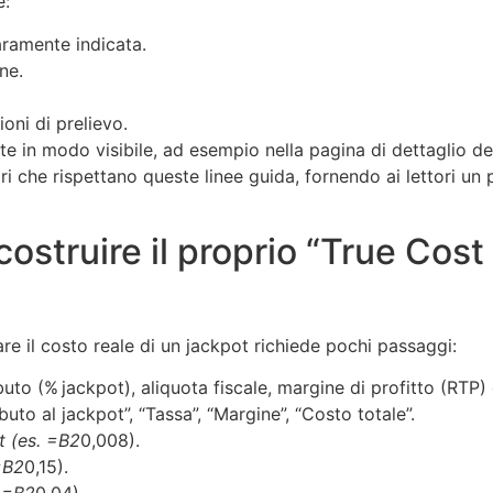
e:
aramente indicata.
ne.
oni di prelievo.
 in modo visibile, ad esempio nella pagina di dettaglio del
i che rispettano queste linee guida, fornendo ai lettori un
 costruire il proprio “True Cos
re il costo reale di un jackpot richiede pochi passaggi:
buto (% jackpot), aliquota fiscale, margine di profitto (RTP)
ibuto al jackpot”, “Tassa”, “Margine”, “Costo totale”.
 (es. =B2
0,008).
=B2
0,15).