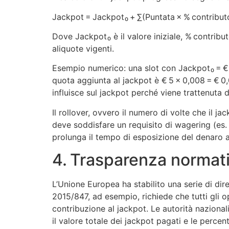
Jackpot = Jackpot₀ + ∑(Puntata × % contribut
Dove Jackpot₀ è il valore iniziale, % contribut
aliquote vigenti.
Esempio numerico: una slot con Jackpot₀ = € 
quota aggiunta al jackpot è € 5 × 0,008 = € 0,0
influisce sul jackpot perché viene trattenuta 
Il rollover, ovvero il numero di volte che il j
deve soddisfare un requisito di wagering (es. 
prolunga il tempo di esposizione del denaro a
4. Trasparenza normati
L’Unione Europea ha stabilito una serie di dir
2015/847, ad esempio, richiede che tutti gli op
contribuzione al jackpot. Le autorità nazional
il valore totale dei jackpot pagati e le percent