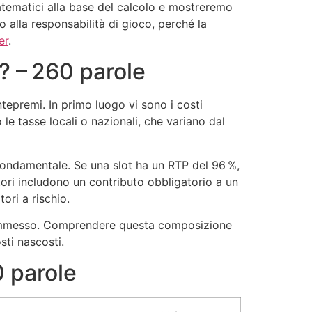
matematici alla base del calcolo e mostreremo
 alla responsabilità di gioco, perché la
er
.
t? – 260 parole
ntepremi. In primo luogo vi sono i costi
le tasse locali o nazionali, che variano dal
fondamentale. Se una slot ha un RTP del 96 %,
atori includono un contributo obbligatorio a un
ori a rischio.
 scommesso. Comprendere questa composizione
ti nascosti.
0 parole