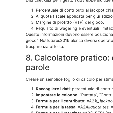
Una checklist per i gestori dovrebbe includer
Percentuale di contributo al jackpot chi
Aliquota fiscale applicata per giurisdizio
Margine di profitto (RTP) del gioco.
Requisito di wagering e eventuali limitazi
Queste informazioni devono essere posizionate
gioco”. Netfutures2016 elenca diversi operator
trasparenza offerta.
8. Calcolatore pratico:
parole
Creare un semplice foglio di calcolo per stima
Raccogliere i dati
: percentuale di contri
Impostare le colonne
: “Puntata”, “Contr
Formula per il contributo
: =A2
%_jackpot
Formula per la tassa
: =A2
Aliquota (es. 