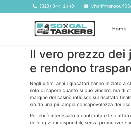
(323) 344-2448
Cherifmansour10
Home
Il vero prezzo dei
e rendono traspare
Negli ultimi anni i giocatori hanno iniziato 
solo di sapere quanto si può vincere, ma di ca
margine del casinò influisce sul risultato fin
sia da una più ampia consapevolezza dei risch
Per chi è interessato a confrontare le piattaf
delle opzioni disponibili, senza promuovere u