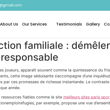
3@gmail.com
About Us
Our Services
Testimonials
Gallery
Co
tion familiale : démêler
u responsable
r les joueurs, apparaît souvent comme la quintessence du fr
parents, cette image séduisante s’accompagne d’une inquiétude
és par ces promesses de richesse instantanée. Le contraste e
aque année.
es ressources fiables comme le site
meilleurs sites paris spor
ctionemploirefugies, par exemple, propose une vue d’ensem