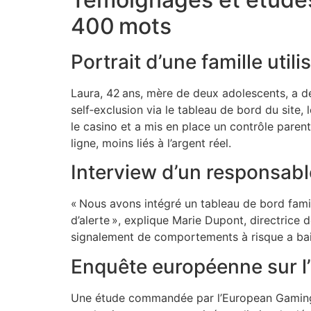
400 mots
Portrait d’une famille utili
Laura, 42 ans, mère de deux adolescents, a dé
self‑exclusion via le tableau de bord du site
le casino et a mis en place un contrôle parenta
ligne, moins liés à l’argent réel.
Interview d’un responsabl
« Nous avons intégré un tableau de bord famili
d’alerte », explique Marie Dupont, directrice
signalement de comportements à risque a baiss
Enquête européenne sur l’
Une étude commandée par l’European Gaming a