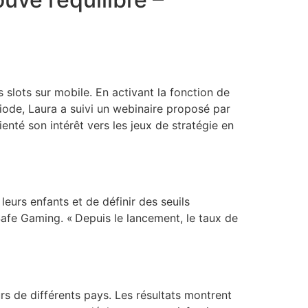
 slots sur mobile. En activant la fonction de
riode, Laura a suivi un webinaire proposé par
ienté son intérêt vers les jeux de stratégie en
eurs enfants et de définir des seuils
Safe Gaming. « Depuis le lancement, le taux de
 de différents pays. Les résultats montrent