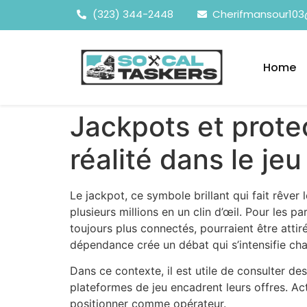
(323) 344-2448
Cherifmansour10
Home
Jackpots et protec
réalité dans le je
Le jackpot, ce symbole brillant qui fait rêve
plusieurs millions en un clin d’œil. Pour les 
toujours plus connectés, pourraient être attir
dépendance crée un débat qui s’intensifie ch
Dans ce contexte, il est utile de consulter d
plateformes de jeu encadrent leurs offres. A
positionner comme opérateur.