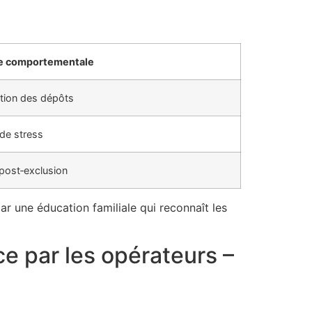
te comportementale
tion des dépôts
de stress
ost‑exclusion
par une éducation familiale qui reconnaît les
e par les opérateurs –