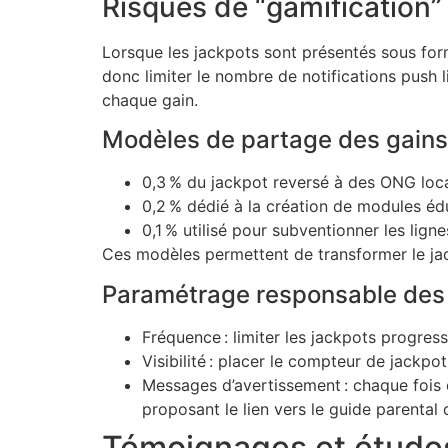
Risques de “gamification”
Lorsque les jackpots sont présentés sous for
donc limiter le nombre de notifications push 
chaque gain.
Modèles de partage des gains 
0,3 % du jackpot reversé à des ONG loca
0,2 % dédié à la création de modules édu
0,1 % utilisé pour subventionner les lign
Ces modèles permettent de transformer le jac
Paramétrage responsable des 
Fréquence : limiter les jackpots progre
Visibilité : placer le compteur de jackp
Messages d’avertissement : chaque fois 
proposant le lien vers le guide parental 
Témoignages et études d