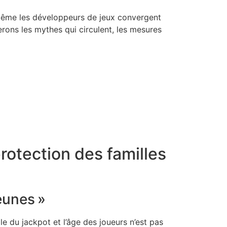
t même les développeurs de jeux convergent
erons les mythes qui circulent, les mesures
rotection des familles
eunes »
e du jackpot et l’âge des joueurs n’est pas