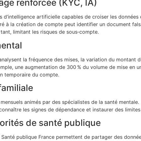
d’âge renforcée (KYC, IA)
 d’intelligence artificielle capables de croiser les données
 à la création de compte peut identifier un document fals
tant, limitant les risques de sous‑compte.
mental
analysent la fréquence des mises, la variation du montant 
emple, une augmentation de 300 % du volume de mise en une 
ion temporaire du compte.
amiliale
ensuels animés par des spécialistes de la santé mentale. 
econnaître les signes de dépendance et instaurer des limites
torités de santé publique
 Santé publique France permettent de partager des données 