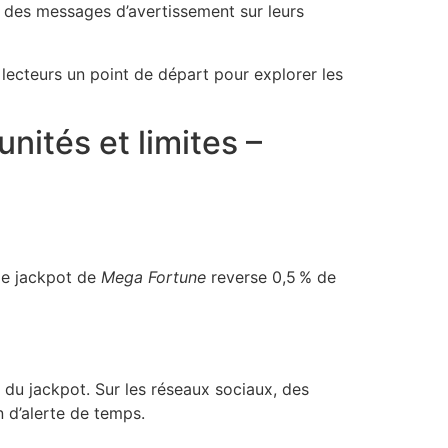
t des messages d’avertissement sur leurs
 lecteurs un point de départ pour explorer les
nités et limites –
 le jackpot de
Mega Fortune
reverse 0,5 % de
 du jackpot. Sur les réseaux sociaux, des
 d’alerte de temps.