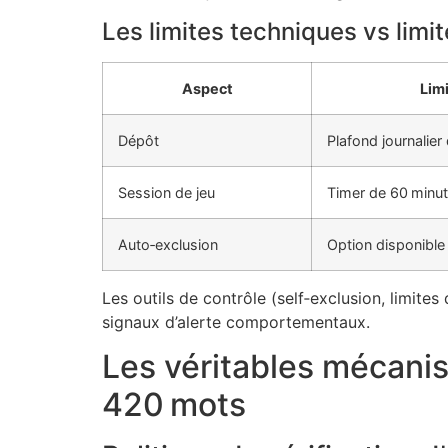
Les limites techniques vs lim
Aspect
Lim
Dépôt
Plafond journalier
Session de jeu
Timer de 60 minu
Auto‑exclusion
Option disponible
Les outils de contrôle (self‑exclusion, limite
signaux d’alerte comportementaux.
Les véritables mécanis
420 mots