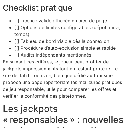
Checklist pratique
[ ] Licence valide affichée en pied de page
[ ] Options de limites configurables (dépot, mise,
temps)
[ ] Tableau de bord visible dès la connexion
[ ] Procédure d’auto‑exclusion simple et rapide
[ ] Audits indépendants mentionnés
En suivant ces critères, le joueur peut profiter de
jackpots impressionnants tout en restant protégé. Le
site de Tahiti Tourisme, bien que dédié au tourisme,
propose une page répertoriant les meilleures pratiques
de jeu responsable, utile pour comparer les offres et
vérifier la conformité des plateformes.
Les jackpots
« responsables » : nouvelles