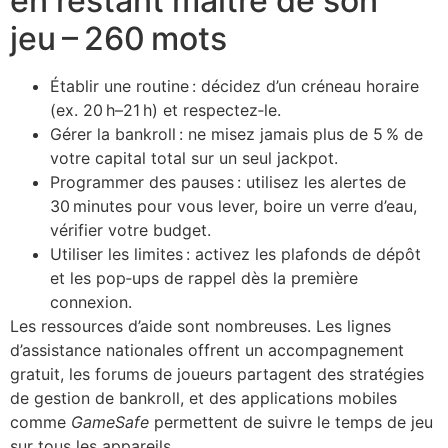
en restant maître de son
jeu – 260 mots
Établir une routine : décidez d’un créneau horaire
(ex. 20 h–21 h) et respectez‑le.
Gérer la bankroll : ne misez jamais plus de 5 % de
votre capital total sur un seul jackpot.
Programmer des pauses : utilisez les alertes de
30 minutes pour vous lever, boire un verre d’eau,
vérifier votre budget.
Utiliser les limites : activez les plafonds de dépôt
et les pop‑ups de rappel dès la première
connexion.
Les ressources d’aide sont nombreuses. Les lignes
d’assistance nationales offrent un accompagnement
gratuit, les forums de joueurs partagent des stratégies
de gestion de bankroll, et des applications mobiles
comme
GameSafe
permettent de suivre le temps de jeu
sur tous les appareils.