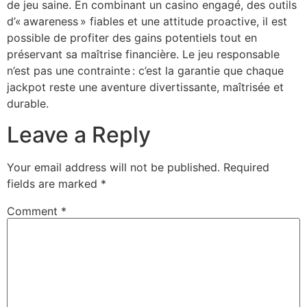
de jeu saine. En combinant un casino engagé, des outils
d’« awareness » fiables et une attitude proactive, il est
possible de profiter des gains potentiels tout en
préservant sa maîtrise financière. Le jeu responsable
n’est pas une contrainte : c’est la garantie que chaque
jackpot reste une aventure divertissante, maîtrisée et
durable.
Leave a Reply
Your email address will not be published.
Required
fields are marked
*
Comment
*