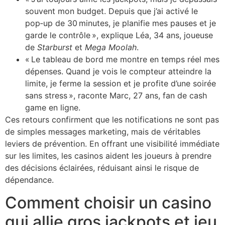
souvent mon budget. Depuis que j’ai activé le
pop‑up de 30 minutes, je planifie mes pauses et je
garde le contrôle », explique Léa, 34 ans, joueuse
de
Starburst
et
Mega Moolah
.
« Le tableau de bord me montre en temps réel mes
dépenses. Quand je vois le compteur atteindre la
limite, je ferme la session et je profite d’une soirée
sans stress », raconte Marc, 27 ans, fan de cash
game en ligne.
Ces retours confirment que les notifications ne sont pas
de simples messages marketing, mais de véritables
leviers de prévention. En offrant une visibilité immédiate
sur les limites, les casinos aident les joueurs à prendre
des décisions éclairées, réduisant ainsi le risque de
dépendance.
Comment choisir un casino
qui allie gros jackpots et jeu