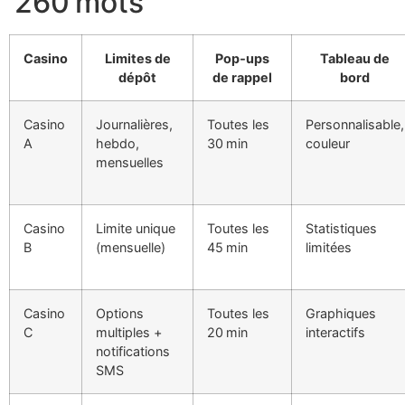
260 mots
Casino
Limites de
Pop‑ups
Tableau de
dépôt
de rappel
bord
Casino
Journalières,
Toutes les
Personnalisable,
A
hebdo,
30 min
couleur
mensuelles
Casino
Limite unique
Toutes les
Statistiques
B
(mensuelle)
45 min
limitées
Casino
Options
Toutes les
Graphiques
C
multiples +
20 min
interactifs
notifications
SMS