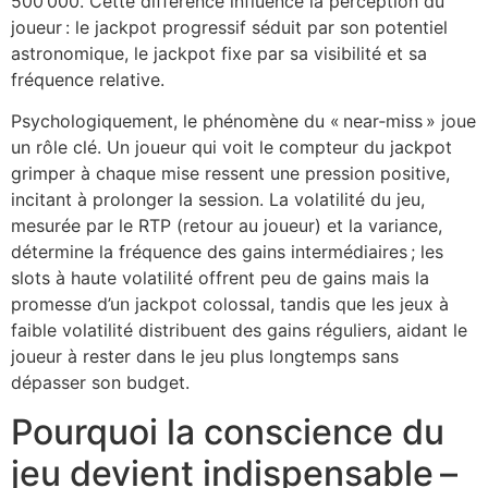
500 000. Cette différence influence la perception du
joueur : le jackpot progressif séduit par son potentiel
astronomique, le jackpot fixe par sa visibilité et sa
fréquence relative.
Psychologiquement, le phénomène du « near‑miss » joue
un rôle clé. Un joueur qui voit le compteur du jackpot
grimper à chaque mise ressent une pression positive,
incitant à prolonger la session. La volatilité du jeu,
mesurée par le RTP (retour au joueur) et la variance,
détermine la fréquence des gains intermédiaires ; les
slots à haute volatilité offrent peu de gains mais la
promesse d’un jackpot colossal, tandis que les jeux à
faible volatilité distribuent des gains réguliers, aidant le
joueur à rester dans le jeu plus longtemps sans
dépasser son budget.
Pourquoi la conscience du
jeu devient indispensable –