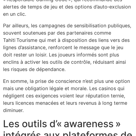
alertes de temps de jeu et des options d’auto‑exclusion
en un clic.
Par ailleurs, les campagnes de sensibilisation publiques,
souvent soutenues par des partenaires comme
Tahiti Tourisme qui met à disposition des liens vers des
lignes d’assistance, renforcent le message que le jeu
doit rester un loisir. Les joueurs informés sont plus
enclins à activer les outils de contrôle, réduisant ainsi
les risques de dépendance.
En somme, la prise de conscience n’est plus une option
mais une obligation légale et morale. Les casinos qui
négligent ces exigences voient leur réputation ternie,
leurs licences menacées et leurs revenus à long terme
diminuer.
Les outils d’« awareness »
intégrés aux plateformes de