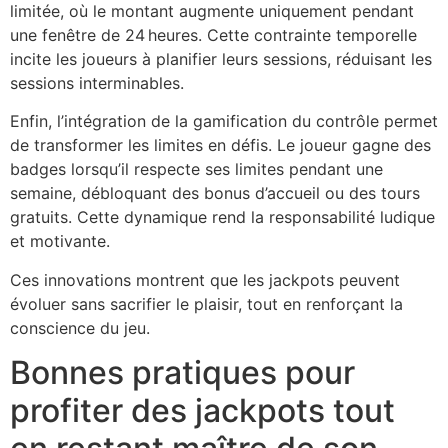
limitée, où le montant augmente uniquement pendant
une fenêtre de 24 heures. Cette contrainte temporelle
incite les joueurs à planifier leurs sessions, réduisant les
sessions interminables.
Enfin, l’intégration de la gamification du contrôle permet
de transformer les limites en défis. Le joueur gagne des
badges lorsqu’il respecte ses limites pendant une
semaine, débloquant des bonus d’accueil ou des tours
gratuits. Cette dynamique rend la responsabilité ludique
et motivante.
Ces innovations montrent que les jackpots peuvent
évoluer sans sacrifier le plaisir, tout en renforçant la
conscience du jeu.
Bonnes pratiques pour
profiter des jackpots tout