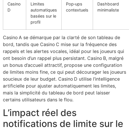
Casino
Limites
Pop‑ups
Dashboard
D
automatiques
contextuels
minimaliste
basées sur le
profil
Casino A se démarque par la clarté de son tableau de
bord, tandis que Casino C mise sur la fréquence des
rappels et les alertes vocales, idéal pour les joueurs qui
ont besoin d’un rappel plus persistant. Casino B, malgré
un bonus d’accueil attractif, propose une configuration
de limites moins fine, ce qui peut décourager les joueurs
soucieux de leur budget. Casino D utilise l’intelligence
artificielle pour ajuster automatiquement les limites,
mais la simplicité du tableau de bord peut laisser
certains utilisateurs dans le flou.
L’impact réel des
notifications de limite sur le