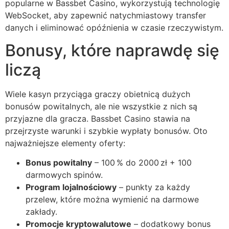
popularne w Bassbet Casino, wykorzystują technologię
WebSocket, aby zapewnić natychmiastowy transfer
danych i eliminować opóźnienia w czasie rzeczywistym.
Bonusy, które naprawdę się
liczą
Wiele kasyn przyciąga graczy obietnicą dużych
bonusów powitalnych, ale nie wszystkie z nich są
przyjazne dla gracza. Bassbet Casino stawia na
przejrzyste warunki i szybkie wypłaty bonusów. Oto
najważniejsze elementy oferty:
Bonus powitalny
– 100 % do 2000 zł + 100
darmowych spinów.
Program lojalnościowy
– punkty za każdy
przelew, które można wymienić na darmowe
zakłady.
Promocje kryptowalutowe
– dodatkowy bonus