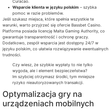
Curacao.
Wsparcie klienta w języku polskim
– szybka
pomoc w razie problemów.
Jeśli szukasz miejsca, które spełnia wszystkie te
warunki, warto przyjrzeć się ofercie Bassbet Casino.
Platforma posiada licencję Malta Gaming Authority, co
gwarantuje transparentność i ochronę graczy.
Dodatkowo, zespół wsparcia jest dostępny 24/7 w
języku polskim, co ułatwia rozwiązywanie ewentualnych
trudności.
Czy wiesz, że szybkie wypłaty to nie tylko
wygoda, ale i element bezpieczeństwa?
Im szybciej otrzymasz środki, tym mniejsze
ryzyko nieautoryzowanych transakcji.
Optymalizacja gry na
urządzeniach mobilnych