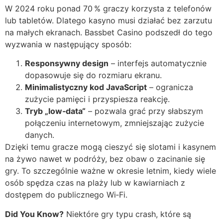
W 2024 roku ponad 70 % graczy korzysta z telefonów
lub tabletów. Dlatego kasyno musi działać bez zarzutu
na małych ekranach. Bassbet Casino podszedł do tego
wyzwania w następujący sposób:
Responsywny design
– interfejs automatycznie
dopasowuje się do rozmiaru ekranu.
Minimalistyczny kod JavaScript
– ogranicza
zużycie pamięci i przyspiesza reakcję.
Tryb „low‑data“
– pozwala grać przy słabszym
połączeniu internetowym, zmniejszając zużycie
danych.
Dzięki temu gracze mogą cieszyć się slotami i kasynem
na żywo nawet w podróży, bez obaw o zacinanie się
gry. To szczególnie ważne w okresie letnim, kiedy wiele
osób spędza czas na plaży lub w kawiarniach z
dostępem do publicznego Wi‑Fi.
Did You Know?
Niektóre gry typu crash, które są