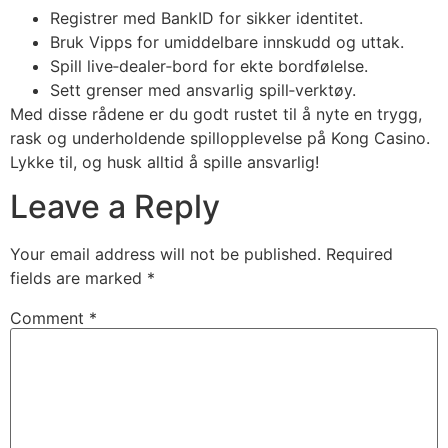
Registrer med BankID for sikker identitet.
Bruk Vipps for umiddelbare innskudd og uttak.
Spill live‑dealer‑bord for ekte bordfølelse.
Sett grenser med ansvarlig spill‑verktøy.
Med disse rådene er du godt rustet til å nyte en trygg,
rask og underholdende spillopplevelse på Kong Casino.
Lykke til, og husk alltid å spille ansvarlig!
Leave a Reply
Your email address will not be published.
Required
fields are marked
*
Comment
*