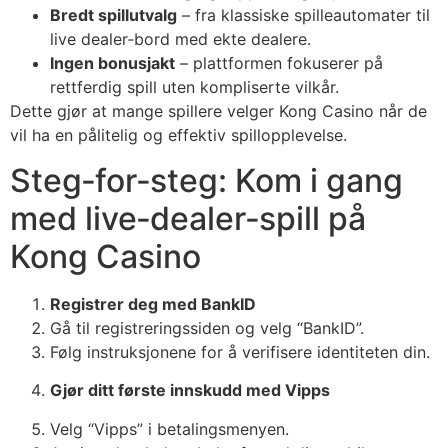
Bredt spillutvalg
– fra klassiske spilleautomater til
live dealer‑bord med ekte dealere.
Ingen bonusjakt
– plattformen fokuserer på
rettferdig spill uten kompliserte vilkår.
Dette gjør at mange spillere velger Kong Casino når de
vil ha en pålitelig og effektiv spillopplevelse.
Steg‑for‑steg: Kom i gang
med live‑dealer‑spill på
Kong Casino
Registrer deg med BankID
Gå til registreringssiden og velg “BankID”.
Følg instruksjonene for å verifisere identiteten din.
Gjør ditt første innskudd med Vipps
Velg “Vipps” i betalingsmenyen.