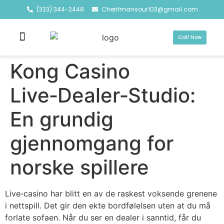
(323) 344-2448
Cherifmansour103@gmail.com
Call Now
Kong Casino
Live‑Dealer‑Studio:
En grundig
gjennomgang for
norske spillere
Live‑casino har blitt en av de raskest voksende grenene
i nettspill. Det gir den ekte bordfølelsen uten at du må
forlate sofaen. Når du ser en dealer i sanntid, får du