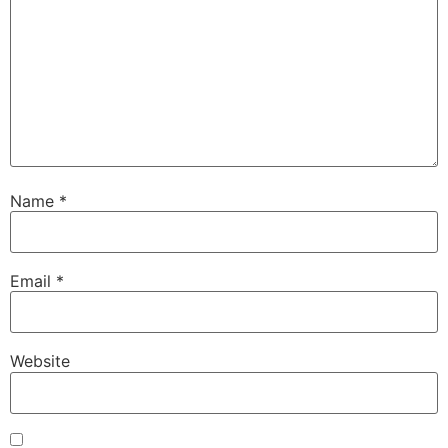
Name
*
Email
*
Website