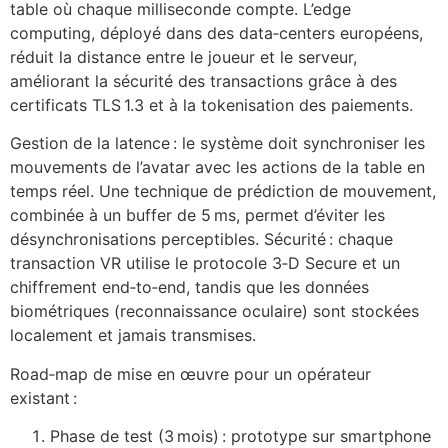
table où chaque milliseconde compte. L’edge
computing, déployé dans des data‑centers européens,
réduit la distance entre le joueur et le serveur,
améliorant la sécurité des transactions grâce à des
certificats TLS 1.3 et à la tokenisation des paiements.
Gestion de la latence : le système doit synchroniser les
mouvements de l’avatar avec les actions de la table en
temps réel. Une technique de prédiction de mouvement,
combinée à un buffer de 5 ms, permet d’éviter les
désynchronisations perceptibles. Sécurité : chaque
transaction VR utilise le protocole 3‑D Secure et un
chiffrement end‑to‑end, tandis que les données
biométriques (reconnaissance oculaire) sont stockées
localement et jamais transmises.
Road‑map de mise en œuvre pour un opérateur
existant :
Phase de test (3 mois) : prototype sur smartphone