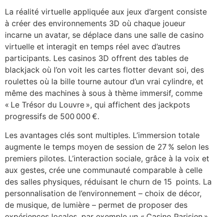
La réalité virtuelle appliquée aux jeux d’argent consiste
à créer des environnements 3D où chaque joueur
incarne un avatar, se déplace dans une salle de casino
virtuelle et interagit en temps réel avec d’autres
participants. Les casinos 3D offrent des tables de
blackjack où l’on voit les cartes flotter devant soi, des
roulettes où la bille tourne autour d’un vrai cylindre, et
même des machines à sous à thème immersif, comme
« Le Trésor du Louvre », qui affichent des jackpots
progressifs de 500 000 €.
Les avantages clés sont multiples. L’immersion totale
augmente le temps moyen de session de 27 % selon les
premiers pilotes. L’interaction sociale, grâce à la voix et
aux gestes, crée une communauté comparable à celle
des salles physiques, réduisant le churn de 15 points. La
personnalisation de l’environnement – choix de décor,
de musique, de lumière – permet de proposer des
expériences locales, par exemple un « Casino Parisien »