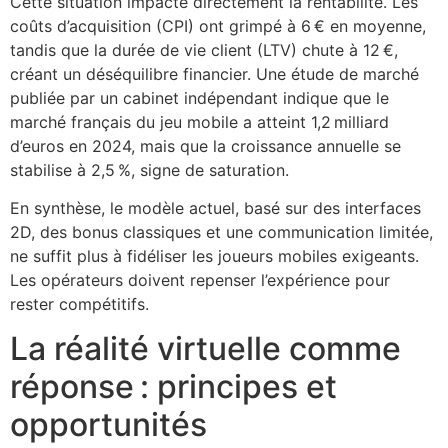
Cette situation impacte directement la rentabilité. Les
coûts d’acquisition (CPI) ont grimpé à 6 € en moyenne,
tandis que la durée de vie client (LTV) chute à 12 €,
créant un déséquilibre financier. Une étude de marché
publiée par un cabinet indépendant indique que le
marché français du jeu mobile a atteint 1,2 milliard
d’euros en 2024, mais que la croissance annuelle se
stabilise à 2,5 %, signe de saturation.
En synthèse, le modèle actuel, basé sur des interfaces
2D, des bonus classiques et une communication limitée,
ne suffit plus à fidéliser les joueurs mobiles exigeants.
Les opérateurs doivent repenser l’expérience pour
rester compétitifs.
La réalité virtuelle comme
réponse : principes et
opportunités