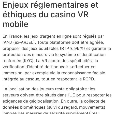
Enjeux réglementaires et
éthiques du casino VR
mobile
En France, les jeux d’argent en ligne sont régulés par
l’ANJ (ex‑ARJEL). Toute plateforme doit être agréée,
proposer des jeux équitables (RTP ≥ 96 %) et garantir la
protection des mineurs via le système d’identification
renforcée (KYC). La VR ajoute des spécificités : la
vérification d’identité doit pouvoir s’effectuer en
immersion, par exemple via la reconnaissance faciale
intégrée au casque, tout en respectant le RGPD.
La localisation des joueurs reste obligatoire ; les
serveurs doivent être situés dans l’UE pour respecter les
exigences de géolocalisation. En outre, la collecte de
données biométriques (suivi du regard, mouvements)
impose des mesures de sécurité supplémentaires :