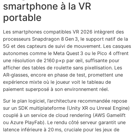
smartphone à la VR
portable
Les smartphones compatibles VR 2026 intègrent des
processeurs Snapdragon 8 Gen 3, le support natif de la
5G et des capteurs de suivi de mouvement. Les casques
autonomes comme le Meta Quest 3 ou le Pico 4 offrent
une résolution de 2160 p×p par œil, suffisante pour
afficher des tables de roulette sans pixellisation. Les
AR‑glasses, encore en phase de test, promettent une
expérience mixte où le joueur voit le tableau de
paiement superposé à son environnement réel.
Sur le plan logiciel, l’architecture recommandée repose
sur un SDK multiplateforme (Unity XR ou Unreal Engine)
couplé à un service de cloud rendering (AWS Gamelift
ou Azure PlayFab). Le rendu côté serveur garantit une
latence inférieure à 20 ms, cruciale pour les jeux de