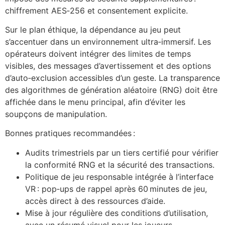
chiffrement AES‑256 et consentement explicite.
Sur le plan éthique, la dépendance au jeu peut
s’accentuer dans un environnement ultra‑immersif. Les
opérateurs doivent intégrer des limites de temps
visibles, des messages d’avertissement et des options
d’auto‑exclusion accessibles d’un geste. La transparence
des algorithmes de génération aléatoire (RNG) doit être
affichée dans le menu principal, afin d’éviter les
soupçons de manipulation.
Bonnes pratiques recommandées :
Audits trimestriels par un tiers certifié pour vérifier
la conformité RNG et la sécurité des transactions.
Politique de jeu responsable intégrée à l’interface
VR : pop‑ups de rappel après 60 minutes de jeu,
accès direct à des ressources d’aide.
Mise à jour régulière des conditions d’utilisation,
avec un résumé visuel pour les joueurs