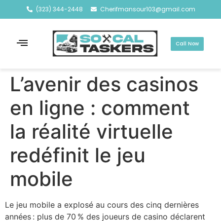
(323) 344-2448
Cherifmansour103@gmail.com
Call Now
L’avenir des casinos
en ligne : comment
la réalité virtuelle
redéfinit le jeu
mobile
Le jeu mobile a explosé au cours des cinq dernières
années : plus de 70 % des joueurs de casino déclarent