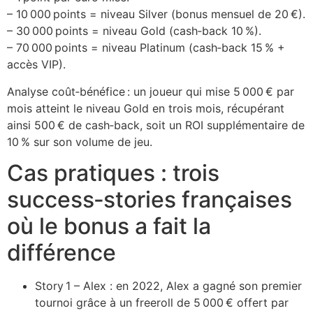
– 10 000 points = niveau Silver (bonus mensuel de 20 €).
– 30 000 points = niveau Gold (cash‑back 10 %).
– 70 000 points = niveau Platinum (cash‑back 15 % +
accès VIP).
Analyse coût‑bénéfice : un joueur qui mise 5 000 € par
mois atteint le niveau Gold en trois mois, récupérant
ainsi 500 € de cash‑back, soit un ROI supplémentaire de
10 % sur son volume de jeu.
Cas pratiques : trois
success‑stories françaises
où le bonus a fait la
différence
Story 1 – Alex : en 2022, Alex a gagné son premier
tournoi grâce à un freeroll de 5 000 € offert par