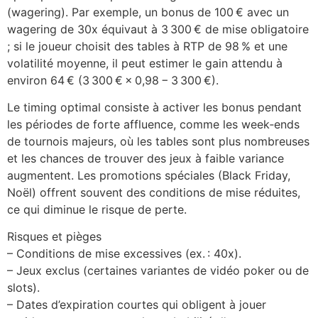
(wagering). Par exemple, un bonus de 100 € avec un
wagering de 30x équivaut à 3 300 € de mise obligatoire
; si le joueur choisit des tables à RTP de 98 % et une
volatilité moyenne, il peut estimer le gain attendu à
environ 64 € (3 300 € × 0,98 − 3 300 €).
Le timing optimal consiste à activer les bonus pendant
les périodes de forte affluence, comme les week‑ends
de tournois majeurs, où les tables sont plus nombreuses
et les chances de trouver des jeux à faible variance
augmentent. Les promotions spéciales (Black Friday,
Noël) offrent souvent des conditions de mise réduites,
ce qui diminue le risque de perte.
Risques et pièges
– Conditions de mise excessives (ex. : 40x).
– Jeux exclus (certaines variantes de vidéo poker ou de
slots).
– Dates d’expiration courtes qui obligent à jouer