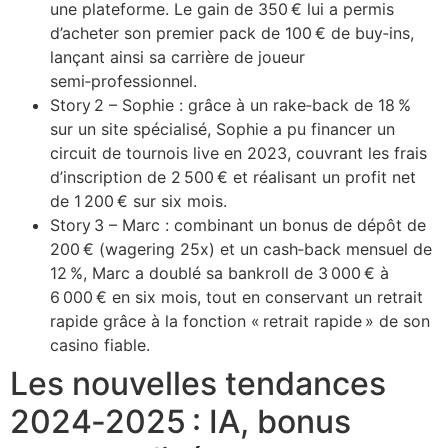
une plateforme. Le gain de 350 € lui a permis
d’acheter son premier pack de 100 € de buy‑ins,
lançant ainsi sa carrière de joueur
semi‑professionnel.
Story 2 – Sophie : grâce à un rake‑back de 18 %
sur un site spécialisé, Sophie a pu financer un
circuit de tournois live en 2023, couvrant les frais
d’inscription de 2 500 € et réalisant un profit net
de 1 200 € sur six mois.
Story 3 – Marc : combinant un bonus de dépôt de
200 € (wagering 25x) et un cash‑back mensuel de
12 %, Marc a doublé sa bankroll de 3 000 € à
6 000 € en six mois, tout en conservant un retrait
rapide grâce à la fonction « retrait rapide » de son
casino fiable.
Les nouvelles tendances
2024‑2025 : IA, bonus