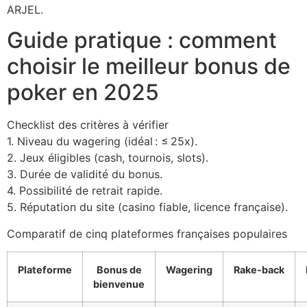
ARJEL.
Guide pratique : comment
choisir le meilleur bonus de
poker en 2025
Checklist des critères à vérifier
1. Niveau du wagering (idéal : ≤ 25x).
2. Jeux éligibles (cash, tournois, slots).
3. Durée de validité du bonus.
4. Possibilité de retrait rapide.
5. Réputation du site (casino fiable, licence française).
Comparatif de cinq plateformes françaises populaires
Plateforme
Bonus de
Wagering
Rake‑back
bienvenue