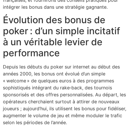
intégrer les bonus dans une stratégie gagnante.
Évolution des bonus de
poker : d’un simple incitatif
à un véritable levier de
performance
Depuis les débuts du poker sur internet au début des
années 2000, les bonus ont évolué d’un simple
« welcome » de quelques euros à des programmes
sophistiqués intégrant du rake‑back, des tournois
sponsorisés et des offres personnalisées. Au départ, les
opérateurs cherchaient surtout à attirer de nouveaux
joueurs ; aujourd’hui, ils utilisent les bonus pour fidéliser,
augmenter le volume de jeu et même moduler le trafic
selon les périodes de l’année.