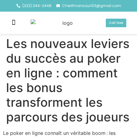
(323) 344-2448
Cherifmansour103@gmail.com
Call Now
Les nouveaux leviers
du succès au poker
en ligne : comment
les bonus
transforment les
parcours des joueurs
Le poker en ligne connaît un véritable boom : les