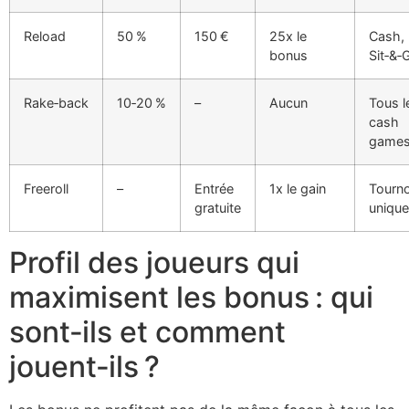
Reload
50 %
150 €
25x le
Cash,
bonus
Sit‑&‑
Rake‑back
10‑20 %
–
Aucun
Tous l
cash
game
Freeroll
–
Entrée
1x le gain
Tourno
gratuite
uniqu
Profil des joueurs qui
maximisent les bonus : qui
sont‑ils et comment
jouent‑ils ?