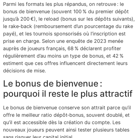
Parmi les formats les plus répandus, on retrouve : le
bonus de bienvenue (souvent 100 % du premier dépôt
jusqu’à 200 €), le reload (bonus sur les dépôts suivants),
le rake‑back (remboursement d’un pourcentage du rake
payé), et les tournois sponsorisés où l’inscription est
prise en charge. Selon une enquête de 2023 menée
auprès de joueurs français, 68 % déclarent profiter
régulièrement d’au moins un type de bonus, et 42 %
estiment que ces offres influencent directement leurs
décisions de mise.
Le bonus de bienvenue :
pourquoi il reste le plus attractif
Le bonus de bienvenue conserve son attrait parce qu’il
offre le meilleur ratio dépôt‑bonus, souvent doublé, et
qu’il est accessible dès la création du compte. Les
nouveaux joueurs peuvent ainsi tester plusieurs tables
sans risquer leur capital initial.