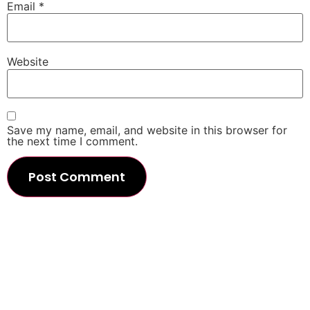
Email
*
Website
Save my name, email, and website in this browser for
the next time I comment.