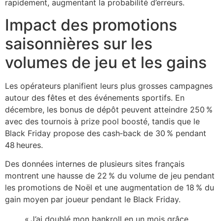
rapidement, augmentant la probabilité d’erreurs.
Impact des promotions
saisonnières sur les
volumes de jeu et les gains
Les opérateurs planifient leurs plus grosses campagnes
autour des fêtes et des événements sportifs. En
décembre, les bonus de dépôt peuvent atteindre 250 %
avec des tournois à prize pool boosté, tandis que le
Black Friday propose des cash‑back de 30 % pendant
48 heures.
Des données internes de plusieurs sites français
montrent une hausse de 22 % du volume de jeu pendant
les promotions de Noël et une augmentation de 18 % du
gain moyen par joueur pendant le Black Friday.
« J’ai doublé mon bankroll en un mois grâce