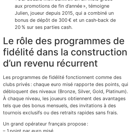
aux promotions de fin d’année », témoigne
Julien, joueur depuis 2015, qui a combiné un
bonus de dépôt de 300 € et un cash‑back de
20 % sur ses parties cash.
Le rôle des programmes de
fidélité dans la construction
d’un revenu récurrent
Les programmes de fidélité fonctionnent comme des
clubs privés : chaque euro misé rapporte des points, qui
débloquent des niveaux (Bronze, Silver, Gold, Platinum).
À chaque niveau, les joueurs obtiennent des avantages
tels que des bonus mensuels, des invitations à des
tournois exclusifs ou des retraits rapides sans frais.
Un grand opérateur français propose :
– 1 point par euro misé.