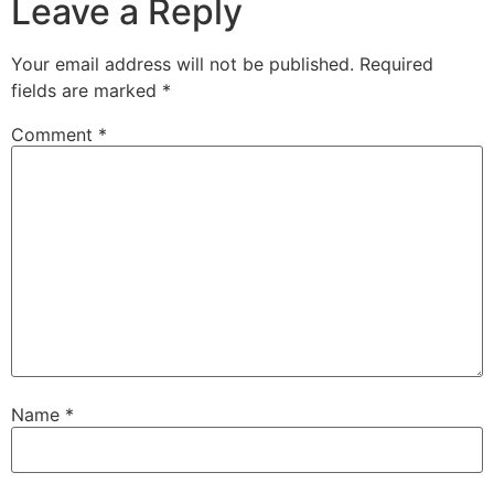
Leave a Reply
Your email address will not be published.
Required
fields are marked
*
Comment
*
Name
*