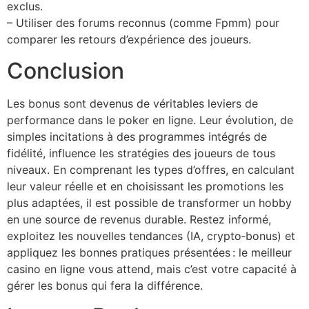
exclus.
– Utiliser des forums reconnus (comme Fpmm) pour
comparer les retours d’expérience des joueurs.
Conclusion
Les bonus sont devenus de véritables leviers de
performance dans le poker en ligne. Leur évolution, de
simples incitations à des programmes intégrés de
fidélité, influence les stratégies des joueurs de tous
niveaux. En comprenant les types d’offres, en calculant
leur valeur réelle et en choisissant les promotions les
plus adaptées, il est possible de transformer un hobby
en une source de revenus durable. Restez informé,
exploitez les nouvelles tendances (IA, crypto‑bonus) et
appliquez les bonnes pratiques présentées : le meilleur
casino en ligne vous attend, mais c’est votre capacité à
gérer les bonus qui fera la différence.