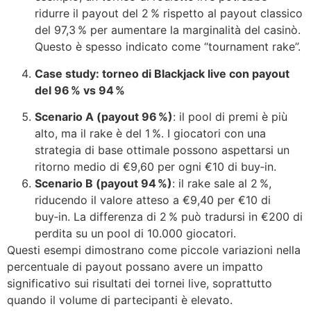
ridurre il payout del 2 % rispetto al payout classico
del 97,3 % per aumentare la marginalità del casinò.
Questo è spesso indicato come “tournament rake”.
Case study: torneo di Blackjack live con payout
del 96 % vs 94 %
Scenario A (payout 96 %)
: il pool di premi è più
alto, ma il rake è del 1 %. I giocatori con una
strategia di base ottimale possono aspettarsi un
ritorno medio di €9,60 per ogni €10 di buy‑in.
Scenario B (payout 94 %)
: il rake sale al 2 %,
riducendo il valore atteso a €9,40 per €10 di
buy‑in. La differenza di 2 % può tradursi in €200 di
perdita su un pool di 10.000 giocatori.
Questi esempi dimostrano come piccole variazioni nella
percentuale di payout possano avere un impatto
significativo sui risultati dei tornei live, soprattutto
quando il volume di partecipanti è elevato.