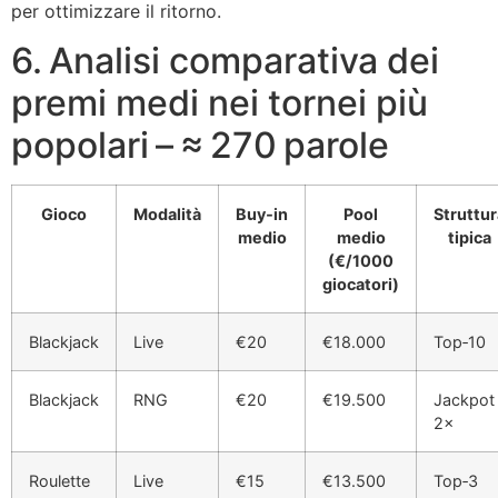
per ottimizzare il ritorno.
6. Analisi comparativa dei
premi medi nei tornei più
popolari – ≈ 270 parole
Gioco
Modalità
Buy‑in
Pool
Struttur
medio
medio
tipica
(€/1000
giocatori)
Blackjack
Live
€20
€18.000
Top‑10
Blackjack
RNG
€20
€19.500
Jackpot
2×
Roulette
Live
€15
€13.500
Top‑3