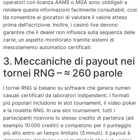
operatori con licenza AAMS o MGA sono obbligati a
rendere queste informazioni facilmente consultabili, così
da consentire ai giocatori di valutare il valore atteso
prima dell’iscrizione. Inoltre, i casinò live devono
garantire che il dealer non influisca sulla sequenza delle
carte, un aspetto monitorato tramite sistemi di
mescolamento automatico certificati.
3. Meccaniche di payout nei
tornei RNG – ≈ 260 parole
I tornei RNG si basano su software che genera numeri
casuali certificati da laboratori indipendenti. I formati
più popolari includono le slot tournament, il video poker
e la roulette RNG. In una slot tournament, tutti i
partecipanti ricevono lo stesso credito di partenza (ad
esempio 10 000 crediti) e competono per il punteggio
più alto entro un tempo limitato (5 minuti). Il payout è