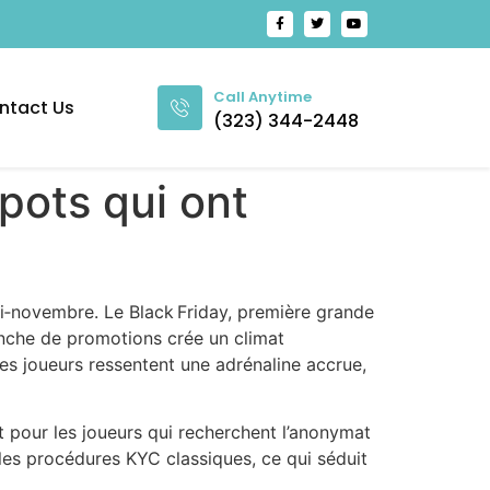
Call Anytime
ntact Us
(323) 344-2448
kpots qui ont
mi‑novembre. Le Black Friday, première grande
anche de promotions crée un climat
 les joueurs ressentent une adrénaline accrue,
 pour les joueurs qui recherchent l’anonymat
 les procédures KYC classiques, ce qui séduit