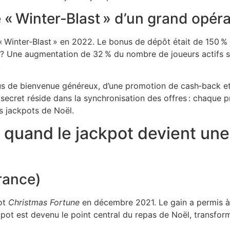
 « Winter‑Blast » d’un grand opér
 Winter‑Blast » en 2022. Le bonus de dépôt était de 150 %
t ? Une augmentation de 32 % du nombre de joueurs actifs su
.
s de bienvenue généreux, d’une promotion de cash‑back et d
secret réside dans la synchronisation des offres : chaque p
es jackpots de Noël.
 quand le jackpot devient une
France)
lot
Christmas Fortune
en décembre 2021. Le gain a permis à 
kpot est devenu le point central du repas de Noël, transfor