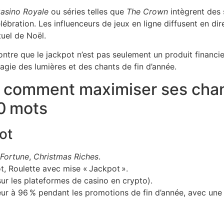
asino Royale
ou séries telles que
The Crown
intègrent des 
élébration. Les influenceurs de jeux en ligne diffusent en di
uel de Noël.
ntre que le jackpot n’est pas seulement un produit financie
agie des lumières et des chants de fin d’année.
: comment maximiser ses cha
80 mots
ot
 Fortune
,
Christmas Riches
.
t, Roulette avec mise « Jackpot ».
ur les plateformes de casino en crypto).
r à 96 % pendant les promotions de fin d’année, avec une v