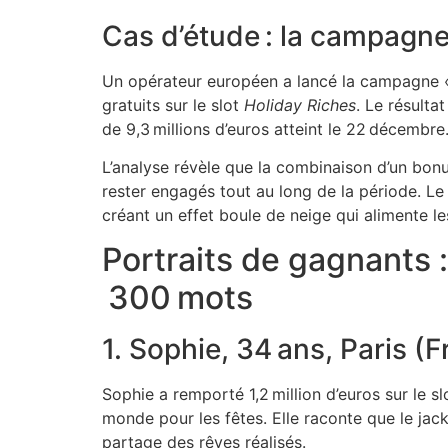
Cas d’étude : la campagne
Un opérateur européen a lancé la campagne «
gratuits sur le slot
Holiday Riches
. Le résulta
de 9,3 millions d’euros atteint le 22 décembre
L’analyse révèle que la combinaison d’un bonu
rester engagés tout au long de la période. Le 
créant un effet boule de neige qui alimente l
Portraits de gagnants :
300 mots
1. Sophie, 34 ans, Paris (
Sophie a remporté 1,2 million d’euros sur le s
monde pour les fêtes. Elle raconte que le jac
partage des rêves réalisés.