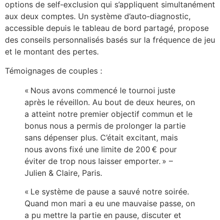
options de self‑exclusion qui s’appliquent simultanément
aux deux comptes. Un système d’auto‑diagnostic,
accessible depuis le tableau de bord partagé, propose
des conseils personnalisés basés sur la fréquence de jeu
et le montant des pertes.
Témoignages de couples :
« Nous avons commencé le tournoi juste
après le réveillon. Au bout de deux heures, on
a atteint notre premier objectif commun et le
bonus nous a permis de prolonger la partie
sans dépenser plus. C’était excitant, mais
nous avons fixé une limite de 200 € pour
éviter de trop nous laisser emporter. » –
Julien & Claire, Paris.
« Le système de pause a sauvé notre soirée.
Quand mon mari a eu une mauvaise passe, on
a pu mettre la partie en pause, discuter et