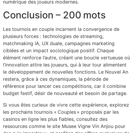
numérique des joueurs modernes.
Conclusion – 200 mots
Les tournois en couple incarnent la convergence de
plusieurs forces : technologies de streaming,
matchmaking IA, UX duale, campagnes marketing
ciblées et un impact sociologique positif. Chaque
élément renforce l’autre, créant une boucle vertueuse où
l’innovation attire les joueurs, qui à leur tour alimentent
le développement de nouvelles fonctions. Le Nouvel An
restera, grâce à ces dynamiques, la période de
référence pour lancer ces compétitions, car il combine
budget festif, désir de nouveauté et besoin de partage.
Si vous êtes curieux de vivre cette expérience, explorez
les prochains tournois « Couples » proposés par les
casinos en ligne les plus fiables, consultez des
ressources comme le site Musee Vigne Vin Anjou pour