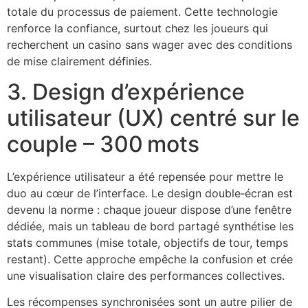
totale du processus de paiement. Cette technologie
renforce la confiance, surtout chez les joueurs qui
recherchent un casino sans wager avec des conditions
de mise clairement définies.
3. Design d’expérience
utilisateur (UX) centré sur le
couple – 300 mots
L’expérience utilisateur a été repensée pour mettre le
duo au cœur de l’interface. Le design double‑écran est
devenu la norme : chaque joueur dispose d’une fenêtre
dédiée, mais un tableau de bord partagé synthétise les
stats communes (mise totale, objectifs de tour, temps
restant). Cette approche empêche la confusion et crée
une visualisation claire des performances collectives.
Les récompenses synchronisées sont un autre pilier de