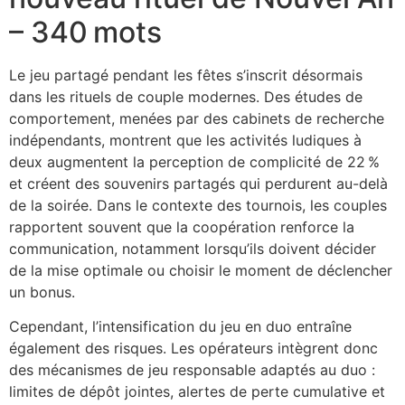
– 340 mots
Le jeu partagé pendant les fêtes s’inscrit désormais
dans les rituels de couple modernes. Des études de
comportement, menées par des cabinets de recherche
indépendants, montrent que les activités ludiques à
deux augmentent la perception de complicité de 22 %
et créent des souvenirs partagés qui perdurent au-delà
de la soirée. Dans le contexte des tournois, les couples
rapportent souvent que la coopération renforce la
communication, notamment lorsqu’ils doivent décider
de la mise optimale ou choisir le moment de déclencher
un bonus.
Cependant, l’intensification du jeu en duo entraîne
également des risques. Les opérateurs intègrent donc
des mécanismes de jeu responsable adaptés au duo :
limites de dépôt jointes, alertes de perte cumulative et