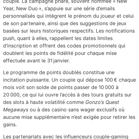
couple. La campagne phare, souvent nommée « New
Year, New Duo », s’appuie sur une série d’emails
personnalisés qui intègrent le prénom du joueur et celui
de son partenaire, ainsi que des suggestions de jeux
basées sur leurs historiques respectifs. Les notifications
push, quant à elles, rappellent les dates limites
d’inscription et offrent des codes promotionnels qui
doublent les points de fidélité pour chaque mise
effectuée avant le 31 janvier.
Le programme de points doublés constitue une
incitation puissante. Un couple qui dépose 100 € chaque
mois voit son solde de points passer de 10 000 à
20 000, ce qui lui ouvre l’accès à des tours gratuits sur
des slots à haute volatilité comme
Gonzo’s Quest
Megaways
ou à des casino sans wager exclusifs où
aucune mise supplémentaire n’est exigée pour retirer les
gains.
Les partenariats avec les influenceurs couple‑gaming