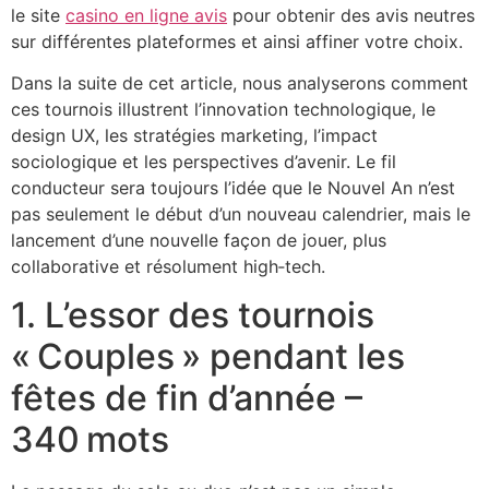
le site
casino en ligne avis
pour obtenir des avis neutres
sur différentes plateformes et ainsi affiner votre choix.
Dans la suite de cet article, nous analyserons comment
ces tournois illustrent l’innovation technologique, le
design UX, les stratégies marketing, l’impact
sociologique et les perspectives d’avenir. Le fil
conducteur sera toujours l’idée que le Nouvel An n’est
pas seulement le début d’un nouveau calendrier, mais le
lancement d’une nouvelle façon de jouer, plus
collaborative et résolument high‑tech.
1. L’essor des tournois
« Couples » pendant les
fêtes de fin d’année –
340 mots