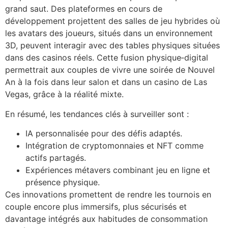
grand saut. Des plateformes en cours de
développement projettent des salles de jeu hybrides où
les avatars des joueurs, situés dans un environnement
3D, peuvent interagir avec des tables physiques situées
dans des casinos réels. Cette fusion physique‑digital
permettrait aux couples de vivre une soirée de Nouvel
An à la fois dans leur salon et dans un casino de Las
Vegas, grâce à la réalité mixte.
En résumé, les tendances clés à surveiller sont :
IA personnalisée pour des défis adaptés.
Intégration de cryptomonnaies et NFT comme
actifs partagés.
Expériences métavers combinant jeu en ligne et
présence physique.
Ces innovations promettent de rendre les tournois en
couple encore plus immersifs, plus sécurisés et
davantage intégrés aux habitudes de consommation