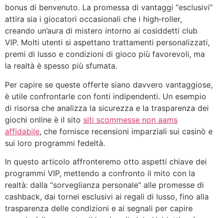
bonus di benvenuto. La promessa di vantaggi “esclusivi”
attira sia i giocatori occasionali che i high‑roller,
creando un’aura di mistero intorno ai cosiddetti club
VIP. Molti utenti si aspettano trattamenti personalizzati,
premi di lusso e condizioni di gioco più favorevoli, ma
la realtà è spesso più sfumata.
Per capire se queste offerte siano davvero vantaggiose,
è utile confrontarle con fonti indipendenti. Un esempio
di risorsa che analizza la sicurezza e la trasparenza dei
giochi online è il sito
siti scommesse non aams
affidabile
, che fornisce recensioni imparziali sui casinò e
sui loro programmi fedeltà.
In questo articolo affronteremo otto aspetti chiave dei
programmi VIP, mettendo a confronto il mito con la
realtà: dalla “sorveglianza personale” alle promesse di
cashback, dai tornei esclusivi ai regali di lusso, fino alla
trasparenza delle condizioni e ai segnali per capire