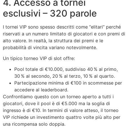
4. Accesso a tornei
esclusivi – 320 parole
I tornei VIP sono spesso descritti come “elitari” perché
riservati a un numero limitato di giocatori e con premi di
alto valore. In realtà, la struttura dei premi e le
probabilità di vincita variano notevolmente.
Un tipico torneo VIP di slot offre:
Pool totale di €10.000, suddiviso 40 % al primo,
30 % al secondo, 20 % al terzo, 10 % al quarto.
Partecipazione minima di €100 in scommesse per
accedere al leaderboard.
Confrontiamo questo con un torneo aperto a tutti i
giocatori, dove il pool è di €5.000 ma la soglia di
ingresso è di €10. In termini di valore atteso, il torneo
VIP richiede un investimento quattro volte più alto per
una ricompensa solo doppia.