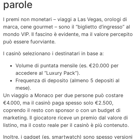
parole
I premi non monetari – viaggi a Las Vegas, orologi di
marca, cene gourmet – sono il “biglietto d’ingresso” al
mondo VIP. Il fascino è evidente, ma il valore percepito
può essere fuorviante.
I casinò selezionano i destinatari in base a:
Volume di puntata mensile (es. €20.000 per
accedere al “Luxury Pack”).
Frequenza di deposito (almeno 5 depositi al
mese).
Un viaggio a Monaco per due persone può costare
€4.000, ma il casinò paga spesso solo €2.500,
coprendo il resto con sponsor o con un budget di
marketing. Il giocatore riceve un premio dal valore di
listino, ma il costo reale per il casinò è più contenuto.
Inoltre, i gadget (es. smartwatch) sono spesso versioni