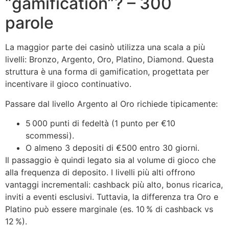
“gamification”? – 300
parole
La maggior parte dei casinò utilizza una scala a più
livelli: Bronzo, Argento, Oro, Platino, Diamond. Questa
struttura è una forma di gamification, progettata per
incentivare il gioco continuativo.
Passare dal livello Argento al Oro richiede tipicamente:
5 000 punti di fedeltà (1 punto per €10
scommessi).
O almeno 3 depositi di €500 entro 30 giorni.
Il passaggio è quindi legato sia al volume di gioco che
alla frequenza di deposito. I livelli più alti offrono
vantaggi incrementali: cashback più alto, bonus ricarica,
inviti a eventi esclusivi. Tuttavia, la differenza tra Oro e
Platino può essere marginale (es. 10 % di cashback vs
12 %).