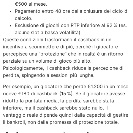
€500 al mese.
Pagamento entro 48 ore dalla chiusura del ciclo di
calcolo.
Esclusione di giochi con RTP inferiore al 92 % (es.
alcune slot a bassa volatilità).
Queste condizioni trasformano il cashback in un
incentivo a scommettere di più, perché il giocatore
percepisce una “protezione” che in realtà è un ritorno
parziale su un volume di gioco più alto.
Psicologicamente, il cashback riduce la percezione di
perdita, spingendo a sessioni più lunghe.
Per esempio, un giocatore che perde €1.200 in un mese
riceve €180 di cashback (15 %). Se il giocatore avesse
ridotto la puntata media, la perdita sarebbe stata
inferiore, ma il cashback sarebbe stato nullo. Il
vantaggio reale dipende quindi dalla capacità di gestire
il bankroll, non dalla promessa di protezione totale.