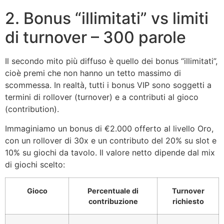
2. Bonus “illimitati” vs limiti
di turnover – 300 parole
Il secondo mito più diffuso è quello dei bonus “illimitati”,
cioè premi che non hanno un tetto massimo di
scommessa. In realtà, tutti i bonus VIP sono soggetti a
termini di rollover (turnover) e a contributi al gioco
(contribution).
Immaginiamo un bonus di €2.000 offerto al livello Oro,
con un rollover di 30x e un contributo del 20% su slot e
10% su giochi da tavolo. Il valore netto dipende dal mix
di giochi scelto:
Gioco
Percentuale di
Turnover
contribuzione
richiesto