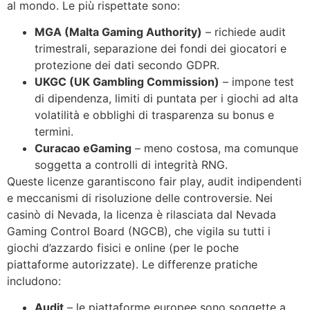
al mondo. Le più rispettate sono:
MGA (Malta Gaming Authority)
– richiede audit
trimestrali, separazione dei fondi dei giocatori e
protezione dei dati secondo GDPR.
UKGC (UK Gambling Commission)
– impone test
di dipendenza, limiti di puntata per i giochi ad alta
volatilità e obblighi di trasparenza su bonus e
termini.
Curacao eGaming
– meno costosa, ma comunque
soggetta a controlli di integrità RNG.
Queste licenze garantiscono fair play, audit indipendenti
e meccanismi di risoluzione delle controversie. Nei
casinò di Nevada, la licenza è rilasciata dal Nevada
Gaming Control Board (NGCB), che vigila su tutti i
giochi d’azzardo fisici e online (per le poche
piattaforme autorizzate). Le differenze pratiche
includono:
Audit
– le piattaforme europee sono soggette a