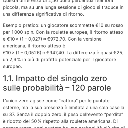
Questa differenza di 2,56 punti percentuali sembra
piccola, ma su una lunga sessione di gioco si traduce in
una differenza significativa di ritorno.
Esempio pratico: un giocatore scommette €10 su rosso
per 1 000 spin. Con la roulette europea, il ritorno atteso
è €10 × (1 − 0,027) ≈ €972,70. Con la versione
americana, il ritorno atteso è
€10 × (1 − 0,0526) ≈ €947,40. La differenza è quasi €25,
un 2,6 % in più di profitto potenziale per il giocatore
europeo.
1.1. Impatto del singolo zero
sulle probabilità – 120 parole
L’unico zero agisce come “cattura” per le puntate
esterne, ma la sua presenza è limitata a una sola casella
su 37. Senza il doppio zero, il peso dell’evento “perdita”
è ridotto del 50 % rispetto alla roulette americana. Di