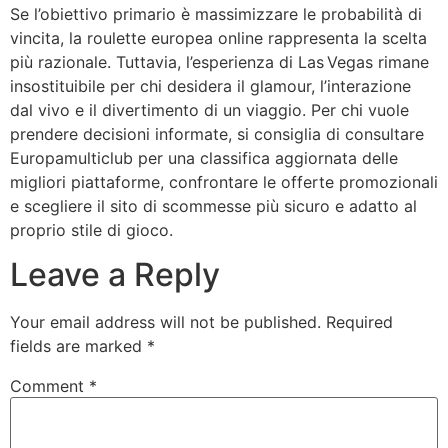
Se l’obiettivo primario è massimizzare le probabilità di
vincita, la roulette europea online rappresenta la scelta
più razionale. Tuttavia, l’esperienza di Las Vegas rimane
insostituibile per chi desidera il glamour, l’interazione
dal vivo e il divertimento di un viaggio. Per chi vuole
prendere decisioni informate, si consiglia di consultare
Europamulticlub per una classifica aggiornata delle
migliori piattaforme, confrontare le offerte promozionali
e scegliere il sito di scommesse più sicuro e adatto al
proprio stile di gioco.
Leave a Reply
Your email address will not be published.
Required
fields are marked
*
Comment
*