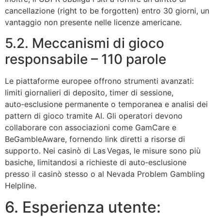
cancellazione (right to be forgotten) entro 30 giorni, un
vantaggio non presente nelle licenze americane.
5.2. Meccanismi di gioco
responsabile – 110 parole
Le piattaforme europee offrono strumenti avanzati:
limiti giornalieri di deposito, timer di sessione,
auto‑esclusione permanente o temporanea e analisi dei
pattern di gioco tramite AI. Gli operatori devono
collaborare con associazioni come GamCare e
BeGambleAware, fornendo link diretti a risorse di
supporto. Nei casinò di Las Vegas, le misure sono più
basiche, limitandosi a richieste di auto‑esclusione
presso il casinò stesso o al Nevada Problem Gambling
Helpline.
6. Esperienza utente: