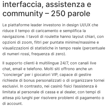
interfaccia, assistenza e
community – 250 parole
Le piattaforme leader investono in design UI/UX che
riduce il tempo di caricamento e semplifica la
navigazione. I tavoli di roulette hanno layout chiari, con
opzioni di zoom, filtri per puntate minime/massime e
visualizzazioni di statistiche in tempo reale (percentuale
di numeri rossi, frequenza di zero).
Il supporto clienti è multilingue 24/7, con canali live
chat, email e telefono. Molti siti offrono anche un
“concierge” per i giocatori VIP, capace di gestire
richieste di bonus personalizzati o di organizzare tornei
esclusivi. In contrasto, nei casinò fisici l’assistenza è
limitata al personale di cassa e al dealer, con tempi di
attesa più lunghi per risolvere problemi di pagamento o
di account.