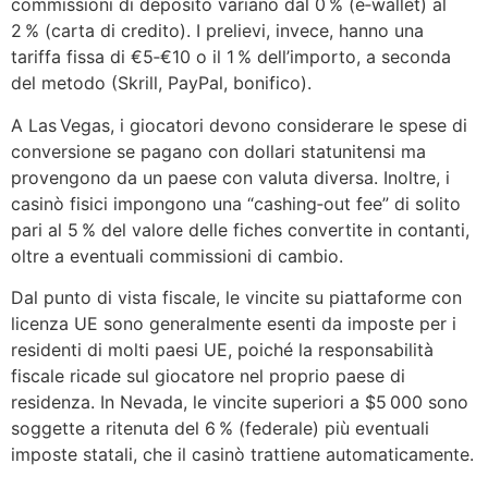
commissioni di deposito variano dal 0 % (e‑wallet) al
2 % (carta di credito). I prelievi, invece, hanno una
tariffa fissa di €5‑€10 o il 1 % dell’importo, a seconda
del metodo (Skrill, PayPal, bonifico).
A Las Vegas, i giocatori devono considerare le spese di
conversione se pagano con dollari statunitensi ma
provengono da un paese con valuta diversa. Inoltre, i
casinò fisici impongono una “cashing‑out fee” di solito
pari al 5 % del valore delle fiches convertite in contanti,
oltre a eventuali commissioni di cambio.
Dal punto di vista fiscale, le vincite su piattaforme con
licenza UE sono generalmente esenti da imposte per i
residenti di molti paesi UE, poiché la responsabilità
fiscale ricade sul giocatore nel proprio paese di
residenza. In Nevada, le vincite superiori a $5 000 sono
soggette a ritenuta del 6 % (federale) più eventuali
imposte statali, che il casinò trattiene automaticamente.