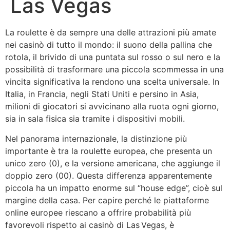
Las Vegas
La roulette è da sempre una delle attrazioni più amate
nei casinò di tutto il mondo: il suono della pallina che
rotola, il brivido di una puntata sul rosso o sul nero e la
possibilità di trasformare una piccola scommessa in una
vincita significativa la rendono una scelta universale. In
Italia, in Francia, negli Stati Uniti e persino in Asia,
milioni di giocatori si avvicinano alla ruota ogni giorno,
sia in sala fisica sia tramite i dispositivi mobili.
Nel panorama internazionale, la distinzione più
importante è tra la roulette europea, che presenta un
unico zero (0), e la versione americana, che aggiunge il
doppio zero (00). Questa differenza apparentemente
piccola ha un impatto enorme sul “house edge”, cioè sul
margine della casa. Per capire perché le piattaforme
online europee riescano a offrire probabilità più
favorevoli rispetto ai casinò di Las Vegas, è