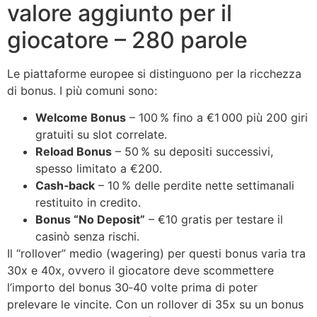
valore aggiunto per il
giocatore – 280 parole
Le piattaforme europee si distinguono per la ricchezza
di bonus. I più comuni sono:
Welcome Bonus
– 100 % fino a €1 000 più 200 giri
gratuiti su slot correlate.
Reload Bonus
– 50 % su depositi successivi,
spesso limitato a €200.
Cash‑back
– 10 % delle perdite nette settimanali
restituito in credito.
Bonus “No Deposit”
– €10 gratis per testare il
casinò senza rischi.
Il “rollover” medio (wagering) per questi bonus varia tra
30x e 40x, ovvero il giocatore deve scommettere
l’importo del bonus 30‑40 volte prima di poter
prelevare le vincite. Con un rollover di 35x su un bonus