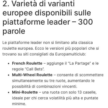
2. Varietà di varianti
europee disponibili sulle
piattaforme leader – 300
parole
Le piattaforme leader non si limitano alla classica
roulette europea. Ecco le versioni più popolari che si
trovano su siti consigliati da Europamulticlub:
French Roulette
– aggiunge il “La Partage” e le
regole “Call Bets”.
Multi‑Wheel Roulette
– consente di scommettere
simultaneamente su tre ruote, aumentando le
possibilità di combinazioni vincenti.
Mini‑Roulette
– una ruota con solo 13 caselle,
ideale per chi cerca volatilità più alta e puntate
minime.