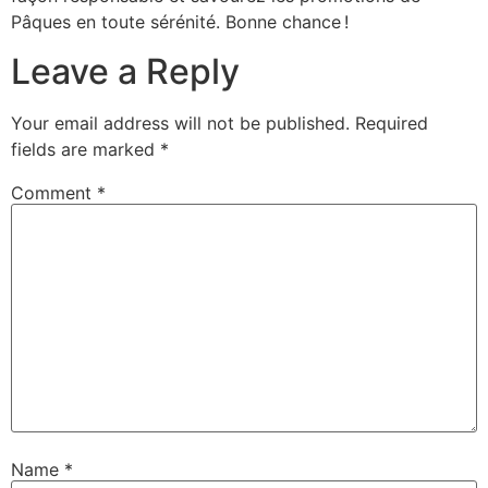
Pâques en toute sérénité. Bonne chance !
Leave a Reply
Your email address will not be published.
Required
fields are marked
*
Comment
*
Name
*