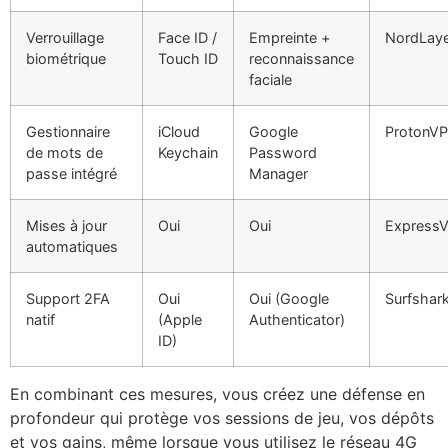
Verrouillage
Face ID /
Empreinte +
NordLay
biométrique
Touch ID
reconnaissance
faciale
Gestionnaire
iCloud
Google
ProtonV
de mots de
Keychain
Password
passe intégré
Manager
Mises à jour
Oui
Oui
Express
automatiques
Support 2FA
Oui
Oui (Google
Surfshar
natif
(Apple
Authenticator)
ID)
En combinant ces mesures, vous créez une défense en
profondeur qui protège vos sessions de jeu, vos dépôts
et vos gains, même lorsque vous utilisez le réseau 4G