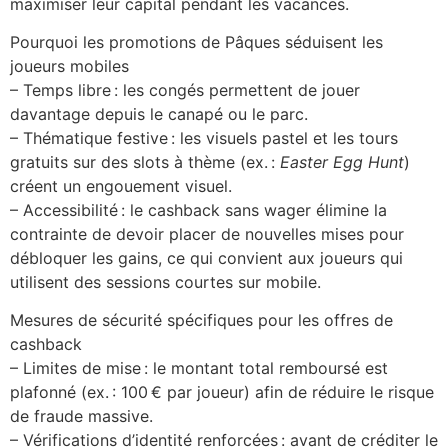
maximiser leur capital pendant les vacances.
Pourquoi les promotions de Pâques séduisent les
joueurs mobiles
– Temps libre : les congés permettent de jouer
davantage depuis le canapé ou le parc.
– Thématique festive : les visuels pastel et les tours
gratuits sur des slots à thème (ex. :
Easter Egg Hunt
)
créent un engouement visuel.
– Accessibilité : le cashback sans wager élimine la
contrainte de devoir placer de nouvelles mises pour
débloquer les gains, ce qui convient aux joueurs qui
utilisent des sessions courtes sur mobile.
Mesures de sécurité spécifiques pour les offres de
cashback
– Limites de mise : le montant total remboursé est
plafonné (ex. : 100 € par joueur) afin de réduire le risque
de fraude massive.
– Vérifications d’identité renforcées : avant de créditer le