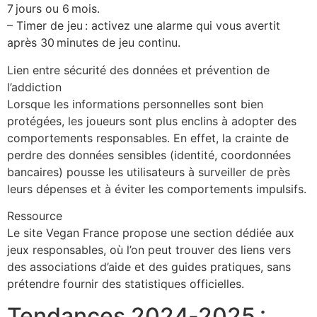
7 jours ou 6 mois.
– Timer de jeu : activez une alarme qui vous avertit
après 30 minutes de jeu continu.
Lien entre sécurité des données et prévention de
l’addiction
Lorsque les informations personnelles sont bien
protégées, les joueurs sont plus enclins à adopter des
comportements responsables. En effet, la crainte de
perdre des données sensibles (identité, coordonnées
bancaires) pousse les utilisateurs à surveiller de près
leurs dépenses et à éviter les comportements impulsifs.
Ressource
Le site Vegan France propose une section dédiée aux
jeux responsables, où l’on peut trouver des liens vers
des associations d’aide et des guides pratiques, sans
prétendre fournir des statistiques officielles.
Tendances 2024‑2025 :