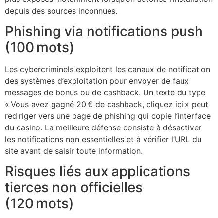
depuis des sources inconnues.
Phishing via notifications push
(100 mots)
Les cybercriminels exploitent les canaux de notification
des systèmes d’exploitation pour envoyer de faux
messages de bonus ou de cashback. Un texte du type
« Vous avez gagné 20 € de cashback, cliquez ici » peut
rediriger vers une page de phishing qui copie l’interface
du casino. La meilleure défense consiste à désactiver
les notifications non essentielles et à vérifier l’URL du
site avant de saisir toute information.
Risques liés aux applications
tierces non officielles
(120 mots)