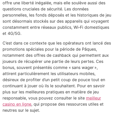
offre une liberté inégalée, mais elle soulève aussi des
questions cruciales de sécurité. Les données
personnelles, les fonds déposés et les historiques de jeu
sont désormais stockés sur des appareils qui voyagent
constamment entre réseaux publics, Wi‑Fi domestiques
et 4G/5G.
C’est dans ce contexte que les opérateurs ont lancé des
promotions spéciales pour la période de Pâques,
notamment des offres de cashback qui permettent aux
joueurs de récupérer une partie de leurs pertes. Ces
bonus, souvent présentés comme « sans wager »,
attirent particulièrement les utilisateurs mobiles,
désireux de profiter d’un petit coup de pouce tout en
continuant à jouer où ils le souhaitent. Pour en savoir
plus sur les meilleures pratiques en matière de jeu
responsable, vous pouvez consulter le site
meilleur
casino en ligne
, qui propose des ressources utiles et
neutres sur le sujet.