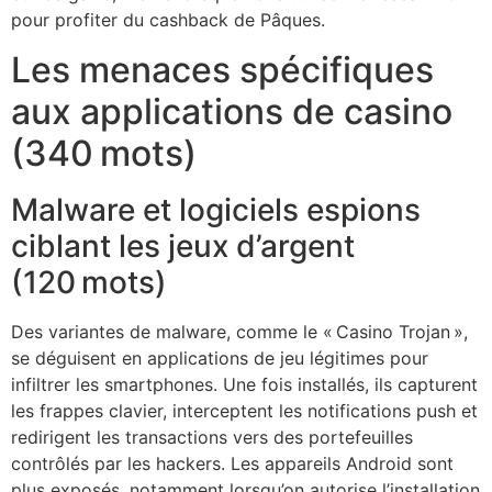
pour profiter du cashback de Pâques.
Les menaces spécifiques
aux applications de casino
(340 mots)
Malware et logiciels espions
ciblant les jeux d’argent
(120 mots)
Des variantes de malware, comme le « Casino Trojan »,
se déguisent en applications de jeu légitimes pour
infiltrer les smartphones. Une fois installés, ils capturent
les frappes clavier, interceptent les notifications push et
redirigent les transactions vers des portefeuilles
contrôlés par les hackers. Les appareils Android sont
plus exposés, notamment lorsqu’on autorise l’installation