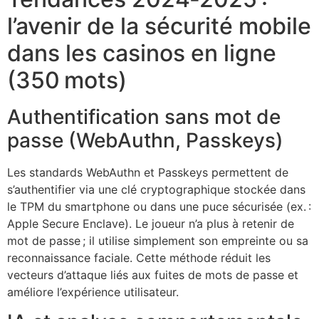
l’avenir de la sécurité mobile
dans les casinos en ligne
(350 mots)
Authentification sans mot de
passe (WebAuthn, Passkeys)
Les standards WebAuthn et Passkeys permettent de
s’authentifier via une clé cryptographique stockée dans
le TPM du smartphone ou dans une puce sécurisée (ex. :
Apple Secure Enclave). Le joueur n’a plus à retenir de
mot de passe ; il utilise simplement son empreinte ou sa
reconnaissance faciale. Cette méthode réduit les
vecteurs d’attaque liés aux fuites de mots de passe et
améliore l’expérience utilisateur.