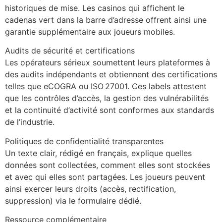
historiques de mise. Les casinos qui affichent le
cadenas vert dans la barre d’adresse offrent ainsi une
garantie supplémentaire aux joueurs mobiles.
Audits de sécurité et certifications
Les opérateurs sérieux soumettent leurs plateformes à
des audits indépendants et obtiennent des certifications
telles que eCOGRA ou ISO 27001. Ces labels attestent
que les contrôles d’accès, la gestion des vulnérabilités
et la continuité d’activité sont conformes aux standards
de l’industrie.
Politiques de confidentialité transparentes
Un texte clair, rédigé en français, explique quelles
données sont collectées, comment elles sont stockées
et avec qui elles sont partagées. Les joueurs peuvent
ainsi exercer leurs droits (accès, rectification,
suppression) via le formulaire dédié.
Ressource complémentaire