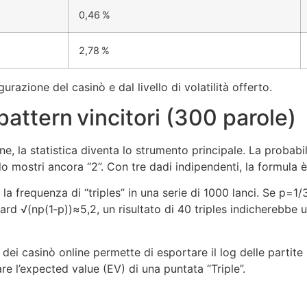
0,46 %
2,78 %
razione del casinò e dal livello di volatilità offerto.
i pattern vincitori (300 parole)
ne, la statistica diventa lo strumento principale. La probabi
do mostri ancora “2”. Con tre dadi indipendenti, la formula 
la frequenza di “triples” in una serie di 1000 lanci. Se p=1/36
d √(np(1‑p))≈5,2, un risultato di 40 triples indicherebbe u
dei casinò online permette di esportare il log delle partite 
re l’expected value (EV) di una puntata “Triple”.