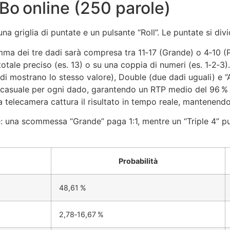
 Bo online (250 parole)
 una griglia di puntate e un pulsante “Roll”. Le puntate si di
a dei tre dadi sarà compresa tra 11‑17 (Grande) o 4‑10 (P
otale preciso (es. 13) o su una coppia di numeri (es. 1‑2‑3).
dadi mostrano lo stesso valore), Double (due dadi uguali) e “A
suale per ogni dado, garantendo un RTP medio del 96 % nell
 la telecamera cattura il risultato in tempo reale, mantenendo
 una scommessa “Grande” paga 1:1, mentre un “Triple 4” può
Probabilità
48,61 %
2,78‑16,67 %