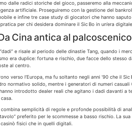
iremo dalle radici storiche del gioco, passeremo alla meccani
lligenza artificiale. Proseguiremo con la gestione del bankrol
mobile e infine tre case study di giocatori che hanno saputo
pratica per chi desidera dominare il Sic Bo in un’era digitale
: Da Cina antica al palcoscenic
“dadi” e risale al periodo delle dinastie Tang, quando i mer
ismo era duplice: fortuna e rischio, due facce dello stesso d
oste al centro.
rono verso l’Europa, ma fu soltanto negli anni ’90 che il Si
 normativo solido, mentre i generatori di numeri casuali (
e hanno introdotto dealer reali che agitano i dadi davanti a 
 casa.
combina semplicità di regole e profonde possibilità di anali
 tavolo” preferito per le scommesse a basso rischio. La sua
sinò fisici che in quelli digitali.