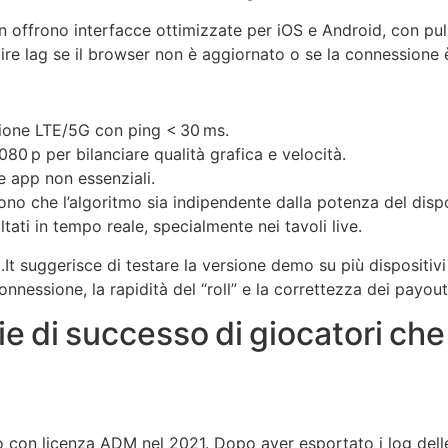
offrono interfacce ottimizzate per iOS e Android, con pulsa
re lag se il browser non è aggiornato o se la connessione 
sione LTE/5G con ping < 30 ms.
80 p per bilanciare qualità grafica e velocità.
e app non essenziali.
no che l’algoritmo sia indipendente dalla potenza del dispo
ultati in tempo reale, specialmente nei tavoli live.
.It suggerisce di testare la versione demo su più dispositiv
connessione, la rapidità del “roll” e la correttezza dei payo
rie di successo di giocatori ch
to con licenza ADM nel 2021. Dopo aver esportato i log delle