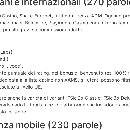
liani e internazionali (270 parol
StarCasinò, Snai e Eurobet, tutti con licenza ADM. Ognuno pro
ternazionale, BetOnline, PlayAmo e Casino.com offrono tavol
più alti grazie a commissioni ridotte.
 Labs).
ndi).
moji, voce).
onto puntuale dei rating, dei bonus di benvenuto (es. 100 % 
 dedicata alla lista casino non AAMS, gli utenti possono fil
sciute a livello UE.
are anche la varietà di varianti: “Sic Bo Classic”, “Sic Bo D
w.Isolario.It riporta che le piattaforme che includono alme
ola versione.
enza mobile (230 parole)