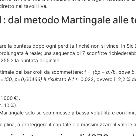
iretto nei tavoli live.
l : dal metodo Martingale alle 
are la puntata dopo ogni perdita finché non si vince. In Sic 
te prolungata è reale; una sequenza di 7 sconfitte richieder
 255 × la puntata originale.
 ottimale del bankroll da scommettere: f
= (bp – q)/b, dove b è
b=150, p=0,00463) il risultato è f
≈ 0,022, ovvero il 2,2 % de
 1 000 €).
s. 10 %).
l Martingale solo su scommesse a bassa volatilità e con limiti
iplina, a proteggere il capitale e a massimizzare il valore 