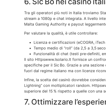
6. Sic Bo nei casinò ita
Tra gli operatori più noti in Italia troviamo 
stream a 1080p e chat integrata. A livello in
Malta Gaming Authority e payout leggermente 
Per valutare la qualità, è utile controllare:
Licenza e certificazioni (eCOGRA, iTech
Tempo medio di “roll” (da 2,5 a 3,5 seco
Funzionalità di chat (testi pre‑definiti, e
Il sito Httpswww.Isolario.It fornisce un confr
specifiche per il Sic Bo. Grazie a una sezione
fuori dal regime italiano ma con licenze ricono
Infine, la scelta del casinò dovrebbe consider
Lightning” con moltiplicatori random. Httpsww
superiore del 15 % rispetto a quelle con una s
7. Ottimizzare l’esperi