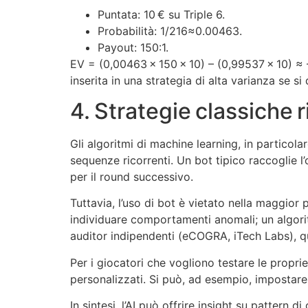
Puntata: 10 € su Triple 6.
Probabilità: 1/216≈0.00463.
Payout: 150:1.
EV = (0,00463 × 150 × 10) – (0,99537 × 10) ≈ 
inserita in una strategia di alta varianza se s
4. Strategie classiche r
Gli algoritmi di machine learning, in particolare
sequenze ricorrenti. Un bot tipico raccoglie l
per il round successivo.
Tuttavia, l’uso di bot è vietato nella maggior 
individuare comportamenti anomali; un algorit
auditor indipendenti (eCOGRA, iTech Labs), qu
Per i giocatori che vogliono testare le propr
personalizzati. Si può, ad esempio, impostare 
In sintesi, l’AI può offrire insight su pattern 