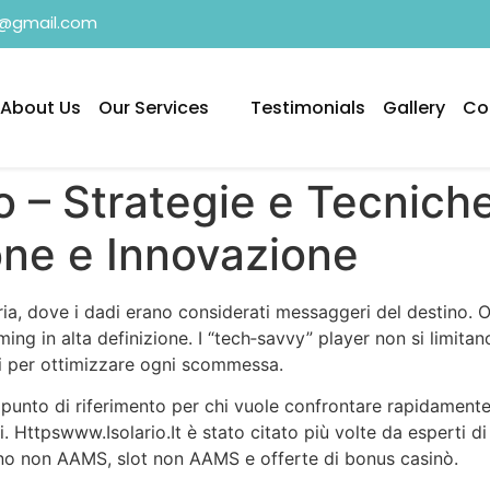
3@gmail.com
About Us
Our Services
Testimonials
Gallery
Co
o – Strategie e Tecniche
one e Innovazione
aria, dove i dadi erano considerati messaggeri del destino.
ng in alta definizione. I “tech‑savvy” player non si limitano
ci per ottimizzare ogni scommessa.
unto di riferimento per chi vuole confrontare rapidamente i
i. Httpswww.Isolario.It è stato citato più volte da esperti di
ino non AAMS, slot non AAMS e offerte di bonus casinò.