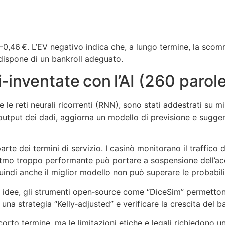
–0,46 €. L’EV negativo indica che, a lungo termine, la sco
i dispone di un bankroll adeguato.
i‑inventate con l’AI (260 parol
 le reti neurali ricorrenti (RNN), sono stati addestrati su mil
’output dei dadi, aggiorna un modello di previsione e suggeri
parte dei termini di servizio. I casinò monitorano il traffico
mo troppo performante può portare a sospensione dell’accou
indi anche il miglior modello non può superare le probabili
ie idee, gli strumenti open‑source come “DiceSim” permetton
una strategia “Kelly‑adjusted” e verificare la crescita del 
di corto termine, ma le limitazioni etiche e legali richiedono 