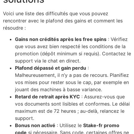
Voici une liste des difficultés que vous pouvez
rencontrer avec le plafond des gains et comment les
résoudre :
Gains non crédités après les free spins
: Vérifiez
que vous avez bien respecté les conditions de la
promotion (dépôt minimum si requis). Contactez le
support via le chat en direct.
Plafond dépassé et gain perdu
:
Malheureusement, il n’y a pas de recours. Planifiez
vos mises pour rester sous le cap, par exemple en
jouant des machines à basse variance.
Retard de retrait après KYC
: Assurez-vous que
vos documents sont lisibles et conformes. Le délai
maximum est de 72 heures ; au-delà, relancez le
support.
Bonus non activé
: Utilisez le
Stake-fr promo
code
si nécessaire. Sans code, certaines offres ne