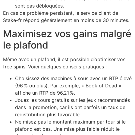
sont pas débloquées.
En cas de problème persistant, le service client de
Stake-fr répond généralement en moins de 30 minutes.
Maximisez vos gains malgré
le plafond
Même avec un plafond, il est possible d’optimiser vos
free spins. Voici quelques conseils pratiques :
Choisissez des machines à sous avec un RTP élevé
(96 % ou plus). Par exemple, « Book of Dead »
affiche un RTP de 96,21 %.
Jouez les tours gratuits sur les jeux recommandés
dans la promotion, car ils ont parfois un taux de
redistribution plus favorable.
Ne misez pas le montant maximum par tour si le
plafond est bas. Une mise plus faible réduit le