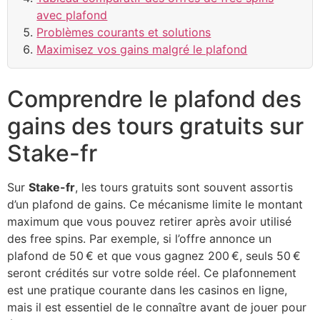
avec plafond
Problèmes courants et solutions
Maximisez vos gains malgré le plafond
Comprendre le plafond des
gains des tours gratuits sur
Stake-fr
Sur
Stake-fr
, les tours gratuits sont souvent assortis
d’un plafond de gains. Ce mécanisme limite le montant
maximum que vous pouvez retirer après avoir utilisé
des free spins. Par exemple, si l’offre annonce un
plafond de 50 € et que vous gagnez 200 €, seuls 50 €
seront crédités sur votre solde réel. Ce plafonnement
est une pratique courante dans les casinos en ligne,
mais il est essentiel de le connaître avant de jouer pour