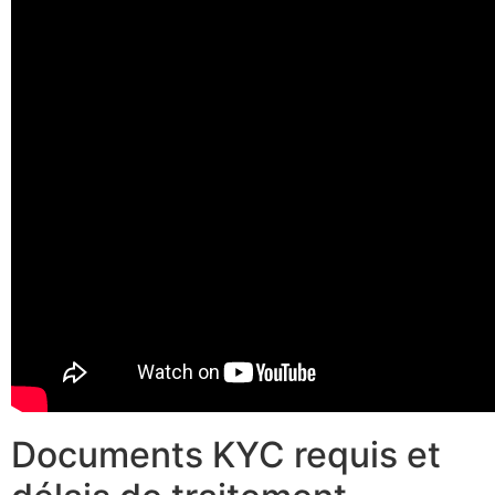
Documents KYC requis et