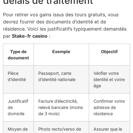
délais de traitement
Pour retirer vos gains issus des tours gratuits, vous
devrez fournir des documents d’identité et de
résidence. Voici les justificatifs typiquement demandés
par
Stake-fr casino
:
Type de
Exemple
Objectif
document
Pièce
Passeport, carte
Vérifier votre
d’identité
d’identité nationale
identité et votre
âge
Justificatif
Facture d’électricité,
Confirmer votre
de
relevé bancaire (moins
adresse de
domicile
de 3 mois)
résidence
Moyen de
Photo recto/verso de
Assurer que le