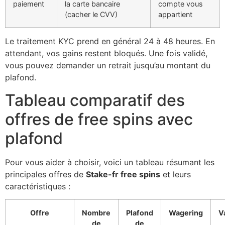
paiement
la carte bancaire
compte vous
(cacher le CVV)
appartient
Le traitement KYC prend en général 24 à 48 heures. En
attendant, vos gains restent bloqués. Une fois validé,
vous pouvez demander un retrait jusqu’au montant du
plafond.
Tableau comparatif des
offres de free spins avec
plafond
Pour vous aider à choisir, voici un tableau résumant les
principales offres de
Stake-fr free spins
et leurs
caractéristiques :
Offre
Nombre
Plafond
Wagering
V
de
de