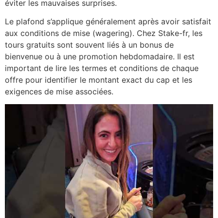
éviter les mauvaises surprises.
Le plafond s’applique généralement après avoir satisfait
aux conditions de mise (wagering). Chez Stake-fr, les
tours gratuits sont souvent liés à un bonus de
bienvenue ou à une promotion hebdomadaire. Il est
important de lire les termes et conditions de chaque
offre pour identifier le montant exact du cap et les
exigences de mise associées.