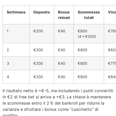
Settimana
Deposito
Bonus
Scommesse
Vinc
reload
totali
1
€200
€40
€800
€76
(4 × €200)
2
€200
€40
€800
€82
3
€200
€40
€800
€77
4
€200
€40
€800
€84
Il risultato netto è +€-5, ma includendo i punti convertiti
in €2 di free bet si arriva a +€3. La chiave è mantenere
le scommesse entro il 2 % del bankroll per ridurre la
varianza e sfruttare i bonus come “cuscinetto” di
profitto.