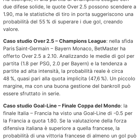
due difese solide, le quote Over 2.5 possono scendere a
1.90, ma le statistiche di tiro in porta suggeriscono una
probabilità del 55 % di superare i due gol, creando
valore.
Caso studio Over 2.5 – Champions League
: nella sfida
Paris Saint‑Germain – Bayern Monaco, BetMaster ha
offerto Over 2.5 a 2.10. Analizzando le medie di gol per
partita (1.8 per PSG, 2.0 per Bayern) e la tendenza a
partite ad alta intensità, la probabilità reale è circa
48 %, quasi pari alla quota implicita (47,6 %). Un piccolo
margine, ma con una buona gestione del bankroll può
essere sfruttato in serie.
Caso studio Goal‑Line – Finale Coppa del Mondo
: la
finale Italia – Francia ha visto una Goal‑Line di -0.5 per
la Francia a quota 1.80. Se la valutazione della forza
difensiva italiana è superiore a quella francese, la
probabilità di una vittoria francese di almeno un gol può