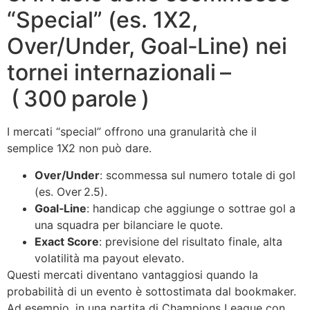
“Special” (es. 1X2,
Over/Under, Goal‑Line) nei
tornei internazionali –
( 300 parole )
I mercati “special” offrono una granularità che il
semplice 1X2 non può dare.
Over/Under
: scommessa sul numero totale di gol
(es. Over 2.5).
Goal‑Line
: handicap che aggiunge o sottrae gol a
una squadra per bilanciare le quote.
Exact Score
: previsione del risultato finale, alta
volatilità ma payout elevato.
Questi mercati diventano vantaggiosi quando la
probabilità di un evento è sottostimata dal bookmaker.
Ad esempio, in una partita di Champions League con