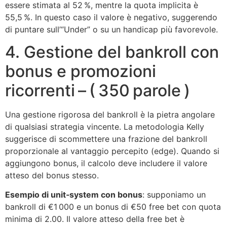
essere stimata al 52 %, mentre la quota implicita è
55,5 %. In questo caso il valore è negativo, suggerendo
di puntare sull’“Under” o su un handicap più favorevole.
4. Gestione del bankroll con
bonus e promozioni
ricorrenti – ( 350 parole )
Una gestione rigorosa del bankroll è la pietra angolare
di qualsiasi strategia vincente. La metodologia Kelly
suggerisce di scommettere una frazione del bankroll
proporzionale al vantaggio percepito (edge). Quando si
aggiungono bonus, il calcolo deve includere il valore
atteso del bonus stesso.
Esempio di unit‑system con bonus
: supponiamo un
bankroll di €1 000 e un bonus di €50 free bet con quota
minima di 2.00. Il valore atteso della free bet è