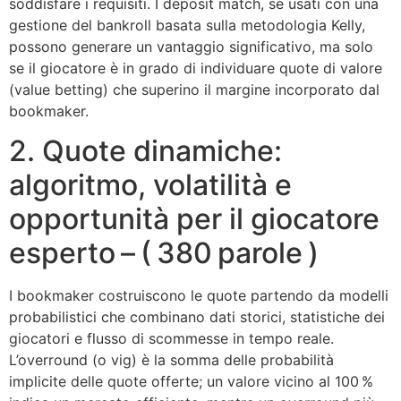
soddisfare i requisiti. I deposit match, se usati con una
gestione del bankroll basata sulla metodologia Kelly,
possono generare un vantaggio significativo, ma solo
se il giocatore è in grado di individuare quote di valore
(value betting) che superino il margine incorporato dal
bookmaker.
2. Quote dinamiche:
algoritmo, volatilità e
opportunità per il giocatore
esperto – ( 380 parole )
I bookmaker costruiscono le quote partendo da modelli
probabilistici che combinano dati storici, statistiche dei
giocatori e flusso di scommesse in tempo reale.
L’overround (o vig) è la somma delle probabilità
implicite delle quote offerte; un valore vicino al 100 %