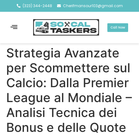
(323) 344-2448
Cherifmansour103@gmail.com
Call Now
Strategia Avanzate
per Scommettere sul
Calcio: Dalla Premier
League al Mondiale –
Analisi Tecnica dei
Bonus e delle Quote