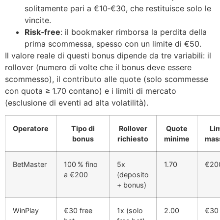
solitamente pari a €10‑€30, che restituisce solo le
vincite.
Risk‑free
: il bookmaker rimborsa la perdita della
prima scommessa, spesso con un limite di €50.
Il valore reale di questi bonus dipende da tre variabili: il
rollover (numero di volte che il bonus deve essere
scommesso), il contributo alle quote (solo scommesse
con quota ≥ 1.70 contano) e i limiti di mercato
(esclusione di eventi ad alta volatilità).
Operatore
Tipo di
Rollover
Quote
Li
bonus
richiesto
minime
mas
BetMaster
100 % fino
5x
1.70
€20
a €200
(deposito
+ bonus)
WinPlay
€30 free
1x (solo
2.00
€30