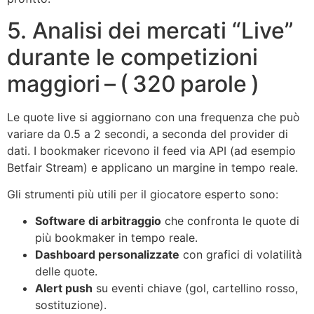
5. Analisi dei mercati “Live”
durante le competizioni
maggiori – ( 320 parole )
Le quote live si aggiornano con una frequenza che può
variare da 0.5 a 2 secondi, a seconda del provider di
dati. I bookmaker ricevono il feed via API (ad esempio
Betfair Stream) e applicano un margine in tempo reale.
Gli strumenti più utili per il giocatore esperto sono:
Software di arbitraggio
che confronta le quote di
più bookmaker in tempo reale.
Dashboard personalizzate
con grafici di volatilità
delle quote.
Alert push
su eventi chiave (gol, cartellino rosso,
sostituzione).