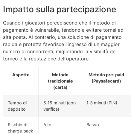
Impatto sulla partecipazione
Quando i giocatori percepiscono che il metodo di
pagamento è vulnerabile, tendono a evitare tornei ad
alta posta. Al contrario, una soluzione di pagamento
rapida e protetta favorisce l’ingresso di un maggior
numero di concorrenti, migliorando la visibilità del
torneo e la reputazione dell’operatore.
Aspetto
Metodo
Metodo pre‑paid
tradizionale
(Paysafecard)
(carta)
Tempo di
5‑15 minuti (con
1‑3 minuti (PIN)
deposito
verifica)
Rischio di
Alto
Basso
charge‑back