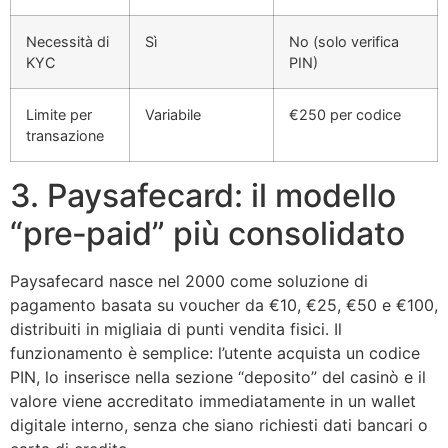
Necessità di
Sì
No (solo verifica
KYC
PIN)
Limite per
Variabile
€250 per codice
transazione
3. Paysafecard: il modello
“pre‑paid” più consolidato
Paysafecard nasce nel 2000 come soluzione di
pagamento basata su voucher da €10, €25, €50 e €100,
distribuiti in migliaia di punti vendita fisici. Il
funzionamento è semplice: l’utente acquista un codice
PIN, lo inserisce nella sezione “deposito” del casinò e il
valore viene accreditato immediatamente in un wallet
digitale interno, senza che siano richiesti dati bancari o