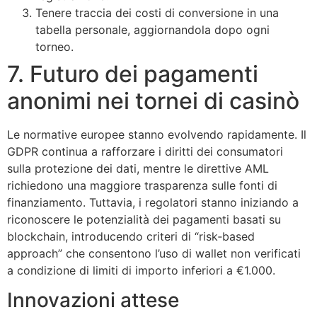
Tenere traccia dei costi di conversione in una
tabella personale, aggiornandola dopo ogni
torneo.
7. Futuro dei pagamenti
anonimi nei tornei di casinò
Le normative europee stanno evolvendo rapidamente. Il
GDPR continua a rafforzare i diritti dei consumatori
sulla protezione dei dati, mentre le direttive AML
richiedono una maggiore trasparenza sulle fonti di
finanziamento. Tuttavia, i regolatori stanno iniziando a
riconoscere le potenzialità dei pagamenti basati su
blockchain, introducendo criteri di “risk‑based
approach” che consentono l’uso di wallet non verificati
a condizione di limiti di importo inferiori a €1.000.
Innovazioni attese