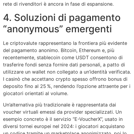
rete di rivenditori è ancora in fase di espansione.
4. Soluzioni di pagamento
“anonymous” emergenti
Le criptovalute rappresentano la frontiera più evidente
del pagamento anonimo. Bitcoin, Ethereum e, più
recentemente, stablecoin come USDT consentono di
trasferire fondi senza fornire dati personali, a patto di
utilizzare un wallet non collegato a un’identità verificata.
I casinò che accettano crypto spesso offrono bonus di
deposito fino al 25 %, rendendo l’opzione attraente per i
giocatori orientati al volume.
Un’alternativa più tradizionale è rappresentata dai
voucher virtuali emessi da provider specializzati. Un
esempio concreto è il servizio “E-VoucherX”, usato in
diversi tornei europei nel 2024: i giocatori acquistano
un codice tramite un marketplace anonimizzato, poi lo