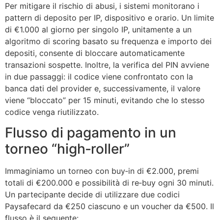
Per mitigare il rischio di abusi, i sistemi monitorano i
pattern di deposito per IP, dispositivo e orario. Un limite
di €1.000 al giorno per singolo IP, unitamente a un
algoritmo di scoring basato su frequenza e importo dei
depositi, consente di bloccare automaticamente
transazioni sospette. Inoltre, la verifica del PIN avviene
in due passaggi: il codice viene confrontato con la
banca dati del provider e, successivamente, il valore
viene “bloccato” per 15 minuti, evitando che lo stesso
codice venga riutilizzato.
Flusso di pagamento in un
torneo “high‑roller”
Immaginiamo un torneo con buy‑in di €2.000, premi
totali di €200.000 e possibilità di re‑buy ogni 30 minuti.
Un partecipante decide di utilizzare due codici
Paysafecard da €250 ciascuno e un voucher da €500. Il
flusso è il seguente: