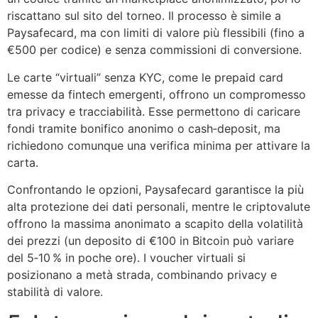
riscattano sul sito del torneo. Il processo è simile a
Paysafecard, ma con limiti di valore più flessibili (fino a
€500 per codice) e senza commissioni di conversione.
Le carte “virtuali” senza KYC, come le prepaid card
emesse da fintech emergenti, offrono un compromesso
tra privacy e tracciabilità. Esse permettono di caricare
fondi tramite bonifico anonimo o cash‑deposit, ma
richiedono comunque una verifica minima per attivare la
carta.
Confrontando le opzioni, Paysafecard garantisce la più
alta protezione dei dati personali, mentre le criptovalute
offrono la massima anonimato a scapito della volatilità
dei prezzi (un deposito di €100 in Bitcoin può variare
del 5‑10 % in poche ore). I voucher virtuali si
posizionano a metà strada, combinando privacy e
stabilità di valore.