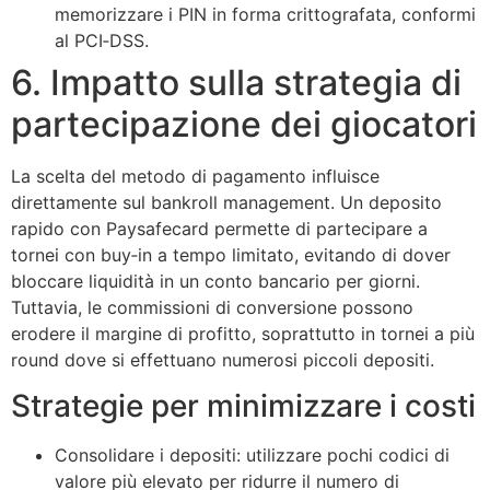
memorizzare i PIN in forma crittografata, conformi
al PCI‑DSS.
6. Impatto sulla strategia di
partecipazione dei giocatori
La scelta del metodo di pagamento influisce
direttamente sul bankroll management. Un deposito
rapido con Paysafecard permette di partecipare a
tornei con buy‑in a tempo limitato, evitando di dover
bloccare liquidità in un conto bancario per giorni.
Tuttavia, le commissioni di conversione possono
erodere il margine di profitto, soprattutto in tornei a più
round dove si effettuano numerosi piccoli depositi.
Strategie per minimizzare i costi
Consolidare i depositi: utilizzare pochi codici di
valore più elevato per ridurre il numero di