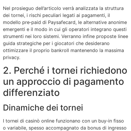
Nel prosieguo dell’articolo verrà analizzata la struttura
dei tornei, i rischi peculiari legati ai pagamenti, il
modello pre‑paid di Paysafecard, le alternative anonime
emergenti e il modo in cui gli operatori integrano questi
strumenti nei loro sistemi. Verranno infine proposte linee
guida strategiche per i giocatori che desiderano
ottimizzare il proprio bankroll mantenendo la massima
privacy.
2. Perché i tornei richiedono
un approccio di pagamento
differenziato
Dinamiche dei tornei
I tornei di casinò online funzionano con un buy‑in fisso
o variabile, spesso accompagnato da bonus di ingresso