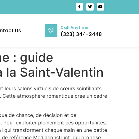
Call Anytime
ntact Us
(323) 344-2448
e : guide
 la Saint‑Valentin
t leurs salons virtuels de cœurs scintillants,
e. Cette atmosphère romantique crée un cadre
que de chance, de décision et de
n. Pour exploiter pleinement ces opportunités,
uivi qui transforment chaque main en une petite
te de référence Mediaconstruct, qui propose