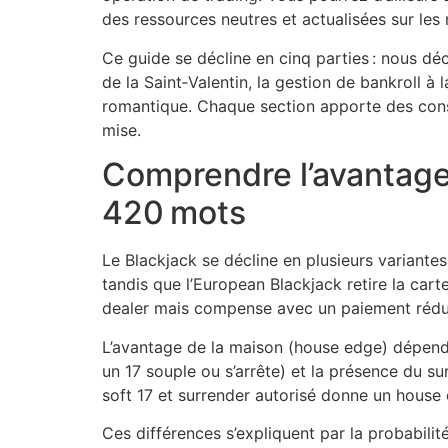
des ressources neutres et actualisées sur les 
Ce guide se décline en cinq parties : nous d
de la Saint‑Valentin, la gestion de bankroll à 
romantique. Chaque section apporte des conse
mise.
Comprendre l’avantage
420 mots
Le Blackjack se décline en plusieurs variantes
tandis que l’European Blackjack retire la cart
dealer mais compense avec un paiement réduit s
L’avantage de la maison (house edge) dépend de
un 17 souple ou s’arrête) et la présence du s
soft 17 et surrender autorisé donne un house 
Ces différences s’expliquent par la probabilité