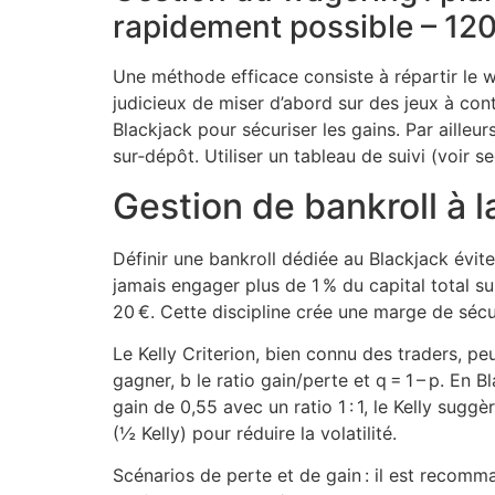
rapidement possible – 12
Une méthode efficace consiste à répartir le w
judicieux de miser d’abord sur des jeux à contr
Blackjack pour sécuriser les gains. Par ailleur
sur‑dépôt. Utiliser un tableau de suivi (voir se
Gestion de bankroll à l
Définir une bankroll dédiée au Blackjack évi
jamais engager plus de 1 % du capital total su
20 €. Cette discipline crée une marge de sécu
Le Kelly Criterion, bien connu des traders, peut
gagner, b le ratio gain/perte et q = 1 – p. En
gain de 0,55 avec un ratio 1 : 1, le Kelly sugg
(½ Kelly) pour réduire la volatilité.
Scénarios de perte et de gain : il est recomma