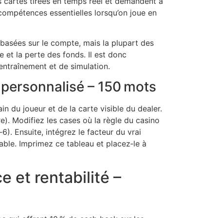
s cartes tirées en temps réel et demandent à
x compétences essentielles lorsqu’on joue en
 basées sur le compte, mais la plupart des
e et la perte des fonds. Il est donc
’entraînement et de simulation.
 personnalisé – 150 mots
in du joueur et de la carte visible du dealer.
). Modifiez les cases où la règle du casino
‑6). Ensuite, intégrez le facteur du vrai
ble. Imprimez ce tableau et placez‑le à
 et rentabilité –