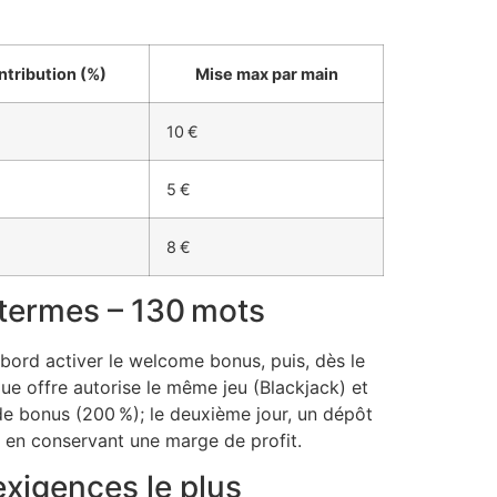
tribution (%)
Mise max par main
10 €
5 €
8 €
 termes – 130 mots
bord activer le welcome bonus, puis, dès le
ue offre autorise le même jeu (Blackjack) et
de bonus (200 %); le deuxième jour, un dépôt
t en conservant une marge de profit.
 exigences le plus