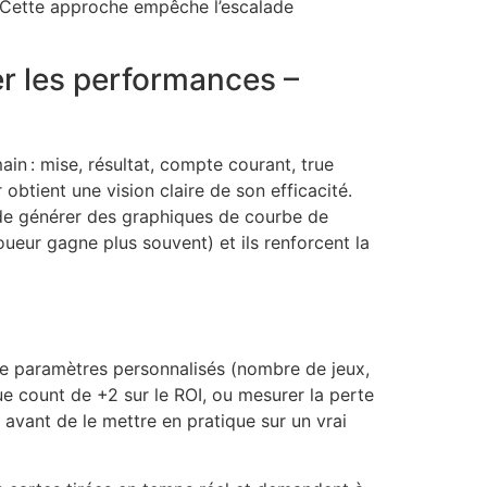
€). Cette approche empêche l’escalade
ser les performances –
in : mise, résultat, compte courant, true
obtient une vision claire de son efficacité.
 de générer des graphiques de courbe de
 joueur gagne plus souvent) et ils renforcent la
 de paramètres personnalisés (nombre de jeux,
rue count de +2 sur le ROI, ou mesurer la perte
 avant de le mettre en pratique sur un vrai