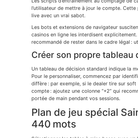
Les scripts d’entraînement au comptage de ca
l’utilisateur de mettre à jour le compte. Cett
live avec un vrai sabot.
Les bots et extensions de navigateur susciten
casinos en ligne les interdisent explicitement.
recommandé de rester dans le cadre légal : uti
Créer son propre tableau 
Un tableau de décision standard indique la meil
Pour le personnaliser, commencez par identifi
diffère : par exemple, si le dealer tire sur so
compte : ajoutez une colonne “+2” qui recomm
portée de main pendant vos sessions.
Plan de jeu spécial Sai
440 mots