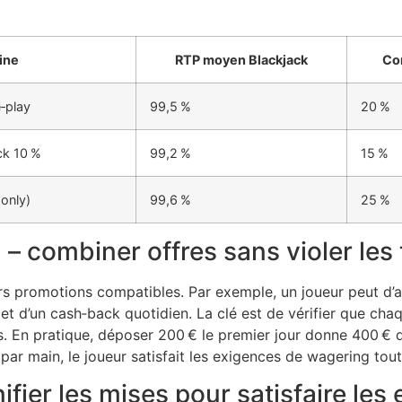
ine
RTP moyen Blackjack
Con
‑play
99,5 %
20 %
ck 10 %
99,2 %
15 %
only)
99,6 %
25 %
 – combiner offres sans violer les
rs promotions compatibles. Par exemple, un joueur peut d’a
et d’un cash‑back quotidien. La clé est de vérifier que chaq
s. En pratique, déposer 200 € le premier jour donne 400 € 
 par main, le joueur satisfait les exigences de wagering tou
fier les mises pour satisfaire les