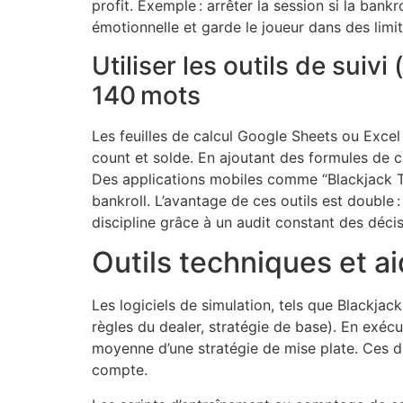
profit. Exemple : arrêter la session si la ban
émotionnelle et garde le joueur dans des limit
Utiliser les outils de sui
140 mots
Les feuilles de calcul Google Sheets ou Excel
count et solde. En ajoutant des formules de ca
Des applications mobiles comme “Blackjack T
bankroll. L’avantage de ces outils est double :
discipline grâce à un audit constant des décis
Outils techniques et a
Les logiciels de simulation, tels que Blackja
règles du dealer, stratégie de base). En exécu
moyenne d’une stratégie de mise plate. Ces do
compte.