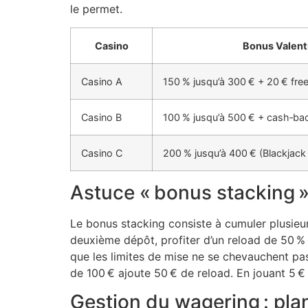
le permet.
Casino
Bonus Valent
Casino A
150 % jusqu’à 300 € + 20 € free
Casino B
100 % jusqu’à 500 € + cash‑ba
Casino C
200 % jusqu’à 400 € (Blackjack 
Astuce « bonus stacking »
Le bonus stacking consiste à cumuler plusieu
deuxième dépôt, profiter d’un reload de 50 % 
que les limites de mise ne se chevauchent pa
de 100 € ajoute 50 € de reload. En jouant 5 €
Gestion du wagering : plani