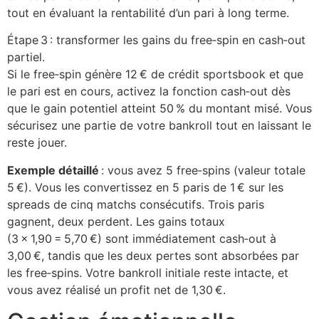
tout en évaluant la rentabilité d’un pari à long terme.
Étape 3 : transformer les gains du free‑spin en cash‑out
partiel.
Si le free‑spin génère 12 € de crédit sportsbook et que
le pari est en cours, activez la fonction cash‑out dès
que le gain potentiel atteint 50 % du montant misé. Vous
sécurisez une partie de votre bankroll tout en laissant le
reste jouer.
Exemple détaillé
: vous avez 5 free‑spins (valeur totale
5 €). Vous les convertissez en 5 paris de 1 € sur les
spreads de cinq matchs consécutifs. Trois paris
gagnent, deux perdent. Les gains totaux
(3 × 1,90 = 5,70 €) sont immédiatement cash‑out à
3,00 €, tandis que les deux pertes sont absorbées par
les free‑spins. Votre bankroll initiale reste intacte, et
vous avez réalisé un profit net de 1,30 €.