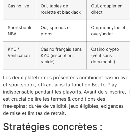
Casino live
Oui, tables de
Oui, croupier en
roulette et blackjack
direct
Sportsbook
Oui, spreads et
Oui, moneyline et
NBA
props
over/under
KYC /
Casino français sans
Casino crypto
Vérification
KYC (inscription
(vérif sans
rapide)
documents)
Les deux plateformes présentées combinent casino live
et sportsbook, offrant ainsi la fonction Bet‑to‑Play
indispensable pendant les playoffs. Avant de s’inscrire, il
est crucial de lire les termes & conditions des
free‑spins : durée de validité, jeux éligibles, exigences
de mise et limites de retrait.
Stratégies concrètes :