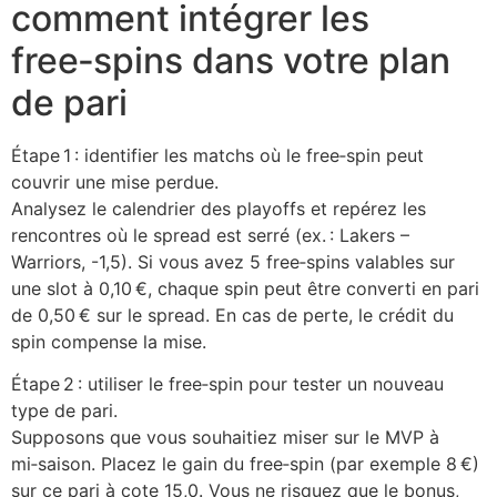
comment intégrer les
free‑spins dans votre plan
de pari
Étape 1 : identifier les matchs où le free‑spin peut
couvrir une mise perdue.
Analysez le calendrier des playoffs et repérez les
rencontres où le spread est serré (ex. : Lakers –
Warriors, -1,5). Si vous avez 5 free‑spins valables sur
une slot à 0,10 €, chaque spin peut être converti en pari
de 0,50 € sur le spread. En cas de perte, le crédit du
spin compense la mise.
Étape 2 : utiliser le free‑spin pour tester un nouveau
type de pari.
Supposons que vous souhaitiez miser sur le MVP à
mi‑saison. Placez le gain du free‑spin (par exemple 8 €)
sur ce pari à cote 15,0. Vous ne risquez que le bonus,