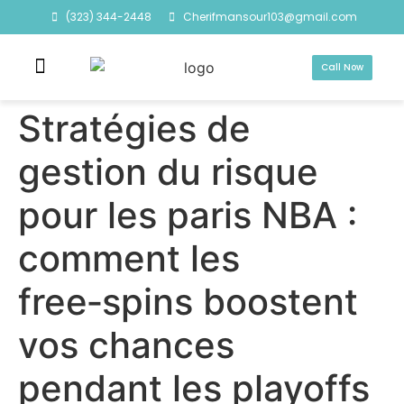
(323) 344-2448
Cherifmansour103@gmail.com
Call Now
Stratégies de
gestion du risque
pour les paris NBA :
comment les
free‑spins boostent
vos chances
pendant les playoffs