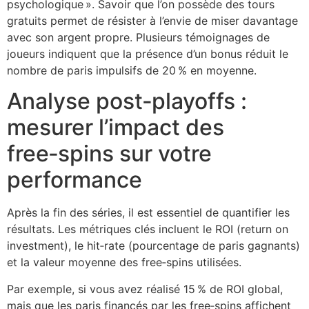
psychologique ». Savoir que l’on possède des tours
gratuits permet de résister à l’envie de miser davantage
avec son argent propre. Plusieurs témoignages de
joueurs indiquent que la présence d’un bonus réduit le
nombre de paris impulsifs de 20 % en moyenne.
Analyse post‑playoffs :
mesurer l’impact des
free‑spins sur votre
performance
Après la fin des séries, il est essentiel de quantifier les
résultats. Les métriques clés incluent le ROI (return on
investment), le hit‑rate (pourcentage de paris gagnants)
et la valeur moyenne des free‑spins utilisées.
Par exemple, si vous avez réalisé 15 % de ROI global,
mais que les paris financés par les free‑spins affichent