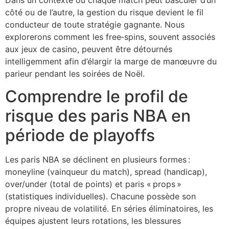
côté ou de l’autre, la gestion du risque devient le fil
conducteur de toute stratégie gagnante. Nous
explorerons comment les free‑spins, souvent associés
aux jeux de casino, peuvent être détournés
intelligemment afin d’élargir la marge de manœuvre du
parieur pendant les soirées de Noël.
Comprendre le profil de
risque des paris NBA en
période de playoffs
Les paris NBA se déclinent en plusieurs formes :
moneyline (vainqueur du match), spread (handicap),
over/under (total de points) et paris « props »
(statistiques individuelles). Chacune possède son
propre niveau de volatilité. En séries éliminatoires, les
équipes ajustent leurs rotations, les blessures