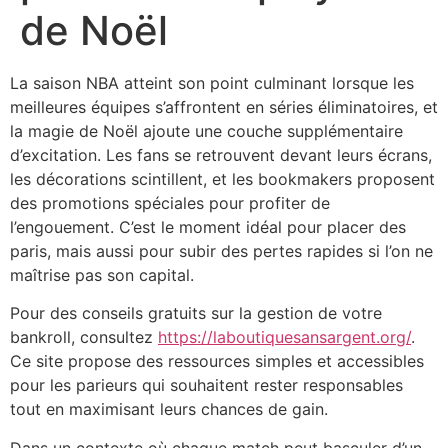
de Noël
La saison NBA atteint son point culminant lorsque les
meilleures équipes s’affrontent en séries éliminatoires, et
la magie de Noël ajoute une couche supplémentaire
d’excitation. Les fans se retrouvent devant leurs écrans,
les décorations scintillent, et les bookmakers proposent
des promotions spéciales pour profiter de
l’engouement. C’est le moment idéal pour placer des
paris, mais aussi pour subir des pertes rapides si l’on ne
maîtrise pas son capital.
Pour des conseils gratuits sur la gestion de votre
bankroll, consultez
https://laboutiquesansargent.org/
.
Ce site propose des ressources simples et accessibles
pour les parieurs qui souhaitent rester responsables
tout en maximisant leurs chances de gain.
Dans un contexte où chaque match peut basculer d’un